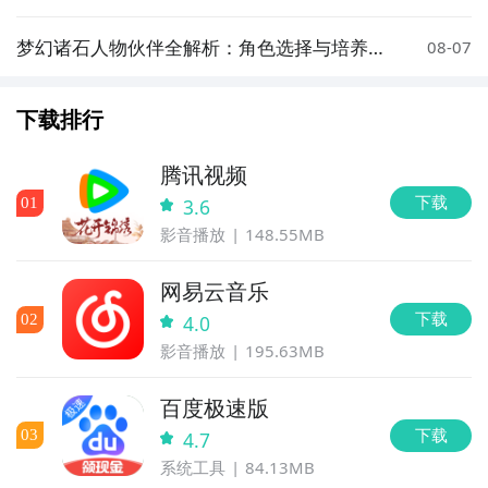
法与技巧
梦幻诸石人物伙伴全解析：角色选择与培养攻
08-07
略
下载排行
腾讯视频
下载
0
1
3.6
影音播放
148.55MB
网易云音乐
下载
0
2
4.0
影音播放
195.63MB
百度极速版
下载
0
3
4.7
系统工具
84.13MB