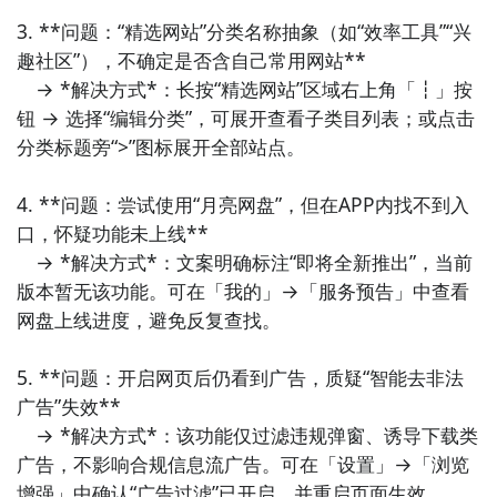
本回滚，权限仅申请存储与无障碍（用于DOM操作），
3. **问题：“精选网站”分类名称抽象（如“效率工具”“兴
无网络通信行为。

趣社区”），不确定是否含自己常用网站**  

　→ *解决方式*：长按“精选网站”区域右上角「┇」按
6. 《离线网页快存》  

钮 → 选择“编辑分类”，可展开查看子类目列表；或点击
基于Service Worker构建的系统级缓存工具，可一键保
分类标题旁“>”图标展开全部站点。

存整页（含JS/CSS/字体/图片）至本地私有目录，支持
离线访问、多端同步及按日期自动清理，其核心能力通
4. **问题：尝试使用“月亮网盘”，但在APP内找不到入
过Android Storage Access Framework实现，被各大
口，怀疑功能未上线**  

应用市场标记为“系统工具”。

　→ *解决方式*：文案明确标注“即将全新推出”，当前
版本暂无该功能。可在「我的」→「服务预告」中查看
7. 《网页通知桥接器》  

网盘上线进度，避免反复查找。

专精于网页推送与系统通知的深度整合工具：将PWA网
站通知无缝转为原生通知样式，支持分组折叠、优先级
5. **问题：开启网页后仍看到广告，质疑“智能去非法
设置、勿扰时段拦截，并可反向触发系统快捷开关（如
广告”失效**  

一键静音当前网页音频），需无障碍权限但无后台常驻
　→ *解决方式*：该功能仅过滤违规弹窗、诱导下载类
进程。

广告，不影响合规信息流广告。可在「设置」→「浏览
增强」中确认“广告过滤”已开启，并重启页面生效。
