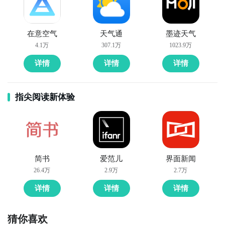
在意空气
天气通
墨迹天气
4.1万
307.1万
1023.9万
详情
详情
详情
指尖阅读新体验
简书
爱范儿
界面新闻
26.4万
2.9万
2.7万
详情
详情
详情
猜你喜欢