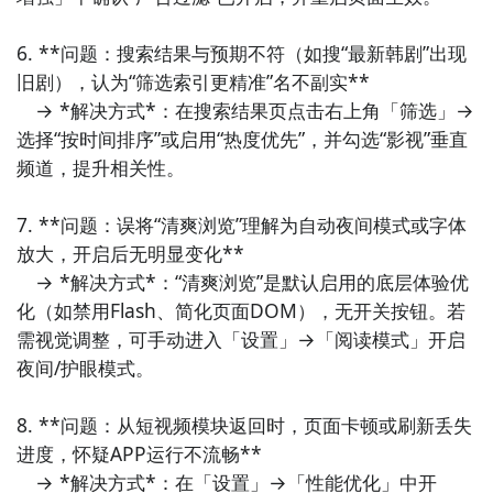
8. 《轻量WebView管理器》  

提供系统级WebView内核切换
6. **问题：搜索结果与预期不符（如搜“最新韩剧”出现
（Chromium/GeckoView/系统默认）、UA策略批量配
旧剧），认为“筛选索引更精准”名不副实**  

置、TLS版本强制设定及证书固定（Certificate 
　→ *解决方式*：在搜索结果页点击右上角「筛选」→ 
Pinning）功能，所有操作直连Android
选择“按时间排序”或启用“热度优先”，并勾选“影视”垂直
频道，提升相关性。

7. **问题：误将“清爽浏览”理解为自动夜间模式或字体
放大，开启后无明显变化**  

　→ *解决方式*：“清爽浏览”是默认启用的底层体验优
化（如禁用Flash、简化页面DOM），无开关按钮。若
需视觉调整，可手动进入「设置」→「阅读模式」开启
夜间/护眼模式。

8. **问题：从短视频模块返回时，页面卡顿或刷新丢失
进度，怀疑APP运行不流畅**  

　→ *解决方式*：在「设置」→「性能优化」中开