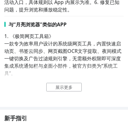
活动入口，具体规则以 App 内展示为准。6. 修复已知
问题，提升浏览和播放稳定性。
与“月亮浏览器”类似的APP
1. 《极简网页工具箱》  

一款专为效率用户设计的系统级网页工具，内置快速启
动页、书签云同步、网页截图OCR文字提取、夜间模式
一键切换及广告过滤规则引擎，无需额外权限即可深度
集成系统通知栏与桌面小部件，被官方归类为“系统工
具”。

展示更多
2. 《网页快启助手》  

作为轻量级系统工具，它不提供完整浏览器界面，而是
以悬浮球+快捷指令形式调用系统WebView打开网页，
支持手势唤醒、URL预加载、历史记录本地加密存储，
并可绑定系统音量键实现网页缩放，显著降低内存占
新手指引
用。
