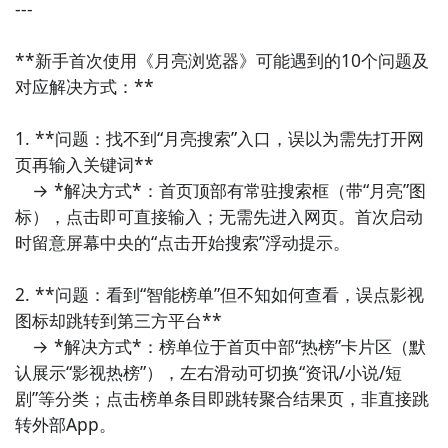
---

3. 《纯净网页容器》  

**新手首次使用《月亮浏览器》可能遇到的10个问题及
采用沙盒化WebView封装技术，为每个网页创建独立运
对应解决方式：**

行环境，防止跨站追踪与Cookie共享；支持DNS over 
HTTPS强制启用、UA伪装及Referer控制，所有配置通
1. **问题：找不到“月亮搜索”入口，误以为需先打开网
过系统设置入口统一管理，属典型“系统级隐私工具”。

页再输入关键词**  

　→ *解决方式*：首页顶部有常驻搜索框（带“月亮”图
4. 《快捷网页钉选器》  

标），点击即可直接输入；无需先进入网页。首次启动
将常用网页固化为系统级“钉选卡片”，可拖拽至桌面任
时留意屏幕中央的“点击开始搜索”浮动提示。

意位置并实时显示网页标题/未读数（如邮件、待办），
后台采用JobScheduler智能保活，不依赖前台服务，符
2. **问题：看到“智能榜单”但不知如何查看，误点影视
合工信部对系统工具类APP的合规性要求。

图标却跳转到第三方平台**  

　→ *解决方式*：榜单位于首页中部“热榜”卡片区（默
5. 《网页脚本注入器》  

认展示“影视热榜”），左右滑动可切换“资讯/小说/短
面向进阶用户的系统工具，允许为指定域名自动注入
剧”等分类；点击榜单条目即跳转聚合结果页，非直接跳
JavaScript/CSS（如去除弹窗、隐藏广告、高亮关键
转外部App。

词），所有脚本本地存储、离线执行，支持Git同步与版