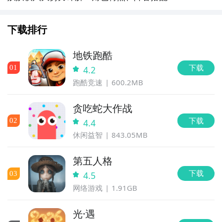
实战强度分析
下载排行
地铁跑酷
下载
0
1
4.2
跑酷竞速
600.2MB
贪吃蛇大作战
下载
0
2
4.4
休闲益智
843.05MB
第五人格
下载
0
3
4.5
网络游戏
1.91GB
光·遇