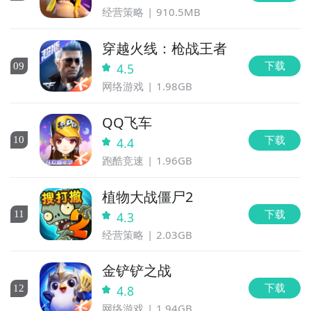
经营策略
910.5MB
穿越火线：枪战王者
下载
0
9
4.5
网络游戏
1.98GB
QQ飞车
下载
10
4.4
跑酷竞速
1.96GB
植物大战僵尸2
下载
11
4.3
经营策略
2.03GB
金铲铲之战
下载
12
4.8
网络游戏
1.94GB