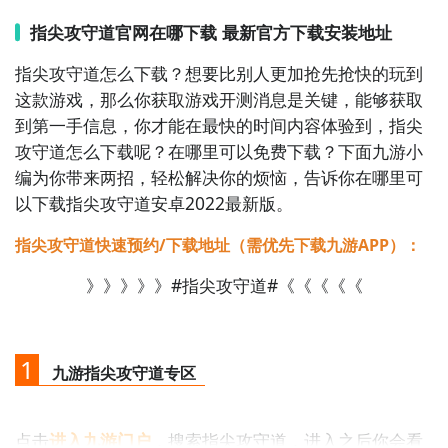
指尖攻守道官网在哪下载 最新官方下载安装地址
指尖攻守道怎么下载？想要比别人更加抢先抢快的玩到
这款游戏，那么你获取游戏开测消息是关键，能够获取
到第一手信息，你才能在最快的时间内容体验到，指尖
攻守道怎么下载呢？在哪里可以免费下载？下面九游小
编为你带来两招，轻松解决你的烦恼，告诉你在哪里可
以下载指尖攻守道安卓2022最新版。
指尖攻守道快速预约/下载地址（需优先下载九游APP）：
》》》》》#指尖攻守道#《《《《《
1
九游指尖攻守道专区
通过上面的游戏介绍和图片，可能大家对指尖攻守道有
大致的了解了，不过这么游戏要怎么样才能抢先体验到
呢？不用担心，目前九游客户端已经开通了测试提醒
点击
进入九游门户
，搜索指尖攻守道，进入之后你会看