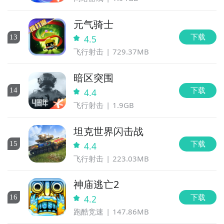
元气骑士
下载
13
4.5
飞行射击
729.37MB
暗区突围
下载
14
4.4
飞行射击
1.9GB
坦克世界闪击战
下载
15
4.4
飞行射击
223.03MB
神庙逃亡2
下载
16
4.2
跑酷竞速
147.86MB