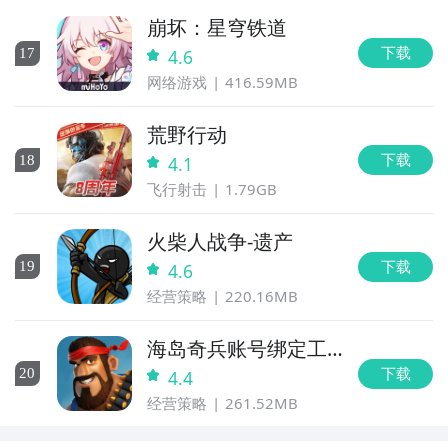
崩坏：星穹铁道
下载
17
4.6
网络游戏
416.59MB
荒野行动
下载
18
4.1
飞行射击
1.79GB
火柴人战争-遗产
下载
19
4.6
经营策略
220.16MB
海岛奇兵账号绑定工
具
下载
20
4.4
经营策略
261.52MB