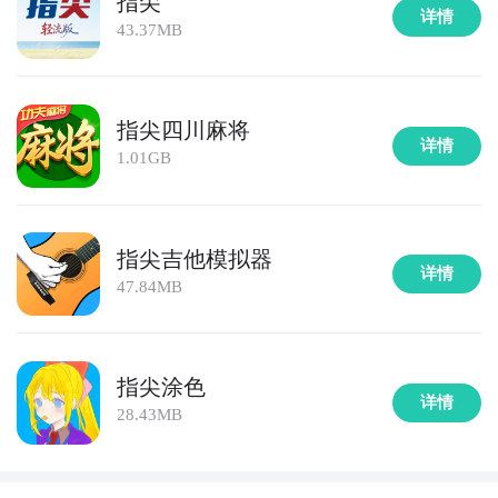
指尖
详情
43.37MB
全球好游抢先下
福利礼包免费领
官方直播陪你玩
指尖四川麻将
详情
1.01GB
立即下载
方法三： 查看九游开测表
指尖吉他模拟器
步骤1：
在九游开测表中玩家们可以看到当天所有进行开
详情
47.84MB
测的手机游戏，以及最近十天即将进行测试的游戏，有
具体的测试时间以及测试阶段介绍，玩家们可以在这里
查找指尖攻守道的相关公测时间信息!
指尖涂色
步骤2：
访问地址>>>
手游开测表地址
详情
28.43MB
好了，指尖攻守道公测时间的关注方法就讲到这里，各
位玩家是否都已经掌握好以上三种技巧了呢，随时随地