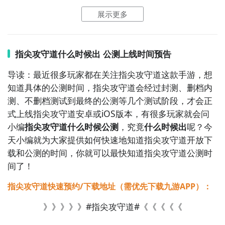
了，通过在九游APP中搜索“指尖攻守道”，点击右边的
到一个下载按钮，分别是
【高速下载】
和
【下载】
，高
展示更多
【订阅】或者是【开测提醒】，订阅游戏就不会错过最
速下载可以更加节省下载时间和流量，能够很好的解决
先的下载机会了咯！
下载耗时长的问题。
如图所示：
指尖攻守道什么时候出 公测上线时间预告
九游APP
导读：最近很多玩家都在关注指尖攻守道这款手游，想
玩新游 上九游
知道具体的公测时间，指尖攻守道会经过封测、删档内
测、不删档测试到最终的公测等几个测试阶段，才会正
式上线指尖攻守道安卓或iOS版本，有很多玩家就会问
小编
指尖攻守道什么时候公测
，究竟
什么时候出
呢？今
天小编就为大家提供如何快速地知道指尖攻守道开放下
全球好游抢先下
福利礼包免费领
官方直播陪你玩
载和公测的时间，你就可以最快知道指尖攻守道公测时
间了！
立即下载
指尖攻守道快速预约/下载地址（需优先下载九游APP）：
》》》》》#指尖攻守道#《《《《《