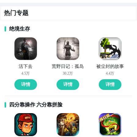
兼备
方法，下边就让九游独家来为您揭秘吧！
热门专题
方法一： 关注九游指尖攻守道大事件
好了，小编为大家大家提供了这两种教程是下载指尖攻
绝境生存
步骤1：
百度搜索
“
九游指尖攻守道
”
专区
；
守道最为直接方法哦，不知道大家有没有清楚的知道
呢？想要了解更多精彩内容，不妨多多关注
九游指尖攻
步骤2：
关注大事件列表，每次指尖攻守道测试的时间都
守道
会最新发布，这是九游独家的哦；
活下去
荒野日记：孤岛
被尘封的故事
4.5万
30.2万
4.4万
详情
详情
详情
四分靠操作 六分靠拼脸