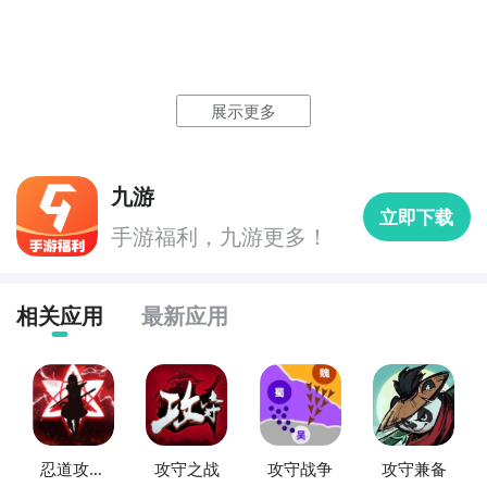
2
九游客户端
展示更多
最直接的方法就是到九游APP进行下载，九游APP提供
九游
海量的精品游戏下载
，
立即下载
手游福利，九游更多！
在九游客户端搜索栏中输入指尖攻守道进行搜索，点击
进入到游戏专区中，如图所示：如图所示，这样你就不
用四处寻求游戏下载包，简简单单的两步你就可以安装
相关应用
最新应用
了，同时​还有大量的安卓手机游戏攻略。
九游APP下载
【高速下载】
忍道攻守
攻守之战
攻守战争
攻守兼备
指尖攻守道什么时候公测？公测
时间提前预知，有三大