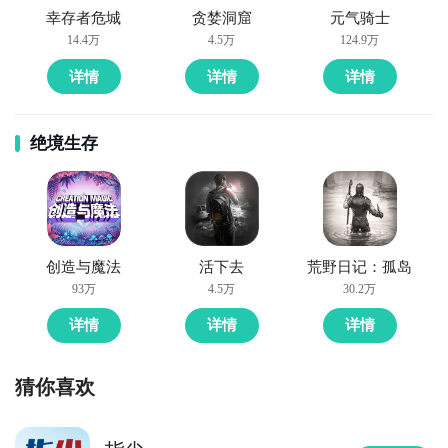
幸存者危城
贪婪洞窟
元气骑士
14.4万
4.5万
124.9万
详情
详情
详情
绝境生存
方法二： 下载九游APP，订阅指尖攻守道的开测提醒
步骤1：
点击下载九游APP；
创造与魔法
活下去
荒野日记：孤岛
93万
4.5万
30.2万
步骤2：
进入APP搜索“指尖攻守道”，订阅后可及时接受
详情
详情
详情
活动,礼包,开测和开放下载的提醒；
猜你喜欢
九游APP
玩新游 上九游