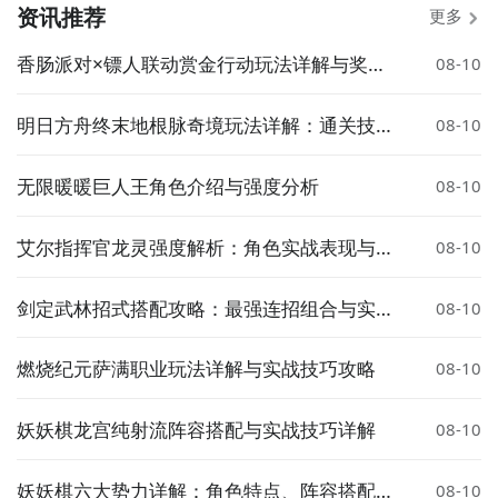
关注指尖攻守道什么时候开测，什么时候开放下载，什
资讯推荐
更多
么时候公测等信息，还有一个办法就是留意九游指尖攻
守道专区的每日更新，欢迎大家积极参与讨论和提问
香肠派对×镖人联动赏金行动玩法详解与奖励
08-10
题，我们会第一时间为您解答。
攻略
明日方舟终末地根脉奇境玩法详解：通关技巧
08-10
与机制解析
无限暖暖巨人王角色介绍与强度分析
08-10
艾尔指挥官龙灵强度解析：角色实战表现与强
08-10
势阵容推荐
剑定武林招式搭配攻略：最强连招组合与实战
08-10
技巧
燃烧纪元萨满职业玩法详解与实战技巧攻略
08-10
妖妖棋龙宫纯射流阵容搭配与实战技巧详解
08-10
妖妖棋六大势力详解：角色特点、阵容搭配与
08-10