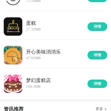
73.54MB
蛋糕
详情
27.32MB
开心美味消消乐
详情
47.95MB
梦幻蛋糕店
详情
184.3MB
美味蛋糕图鉴什么时候公测？公测
时间提前预知，有三
资讯推荐
大方法，下边就让九游独家来为您揭秘吧！
更多