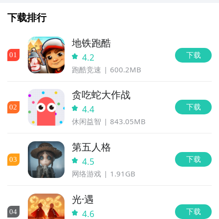
下载排行
地铁跑酷
下载
0
1
4.2
通过上面的游戏介绍和图片，可能大家对美味蛋糕图鉴
跑酷竞速
600.2MB
有大致的了解了，不过这么游戏要怎么样才能抢先体验
到呢？不用担心，目前九游客户端已经开通了测试提醒
贪吃蛇大作战
方法二： 下载九游APP，订阅美味蛋糕图鉴的开测提醒
了，通过在九游APP中搜索“美味蛋糕图鉴”，点击右边
下载
0
2
4.4
的【订阅】或者是【开测提醒】，订阅游戏就不会错过
步骤1：
点击下载九游APP；
休闲益智
843.05MB
最先的下载机会了咯！
步骤2：
进入APP搜索“美味蛋糕图鉴”，订阅后可及时接
第五人格
受活动,礼包,开测和开放下载的提醒；
下载
0
3
4.5
九游APP
网络游戏
1.91GB
玩新游 上九游
九游APP
玩新游 上九游
光·遇
下载
0
4
4.6