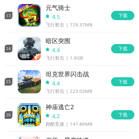
元气骑士
下载
13
4.5
飞行射击
729.37MB
暗区突围
下载
14
4.4
飞行射击
1.9GB
坦克世界闪击战
下载
15
4.4
飞行射击
223.03MB
神庙逃亡2
下载
16
4.2
跑酷竞速
147.86MB