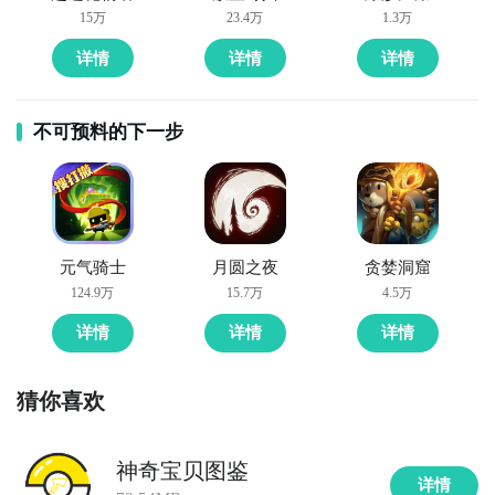
15万
23.4万
1.3万
详情
详情
详情
不可预料的下一步
元气骑士
月圆之夜
贪婪洞窟
124.9万
15.7万
4.5万
详情
详情
详情
猜你喜欢
神奇宝贝图鉴
详情