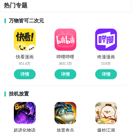
热门专题
万物皆可二次元
快看漫画
哔哩哔哩
咚漫漫画
951.4万
3031.3万
53.9万
详情
详情
详情
挂机放置
超进化物语
放置奇兵
爆炒江湖