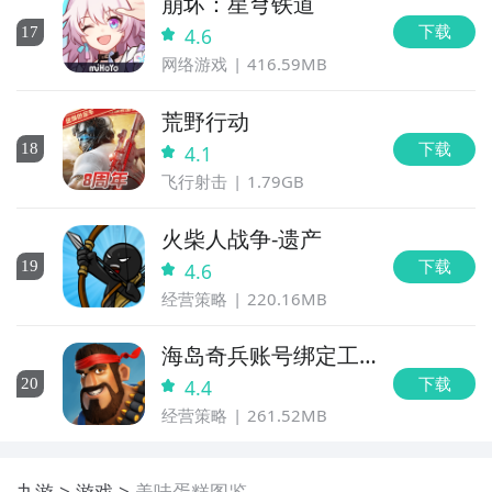
崩坏：星穹铁道
下载
17
4.6
网络游戏
416.59MB
荒野行动
下载
18
4.1
飞行射击
1.79GB
火柴人战争-遗产
下载
19
4.6
经营策略
220.16MB
海岛奇兵账号绑定工
具
下载
20
4.4
经营策略
261.52MB
九游
游戏
美味蛋糕图鉴