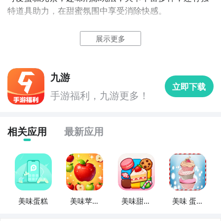
虽然聚焦披萨制作，但其细致的经营流程和顾客互动机
特道具助力，在甜蜜氛围中享受消除快感。
制与《美味蛋糕图鉴》异曲同工。玩家需精准把控原料
2、美味蛋糕图鉴图片欣赏：
配比、烘烤时间，并不断扩展
展示更多
九游
立即下载
手游福利，九游更多！
相关应用
最新应用
美味蛋糕
美味苹果
美味甜品
美味 蛋糕
图鉴
图鉴
粉碎