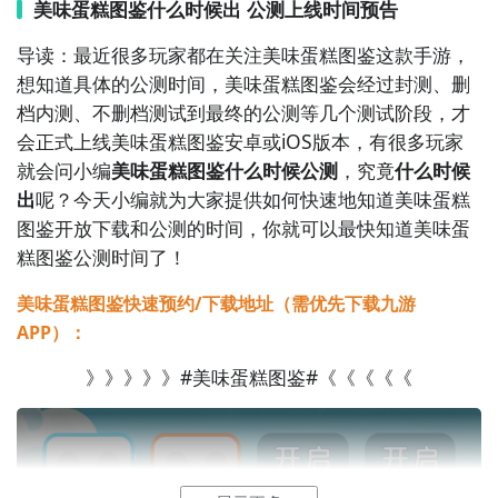
3. 《心动厨房》  

美味蛋糕图鉴什么时候出 公测上线时间预告
一款主打情感互动与料理制作的剧情向手游。玩家扮演
导读：最近很多玩家都在关注美味蛋糕图鉴这款手游，
一位新手厨师，在经营小餐馆的过程中结识形形色色的
想知道具体的公测时间，美味蛋糕图鉴会经过封测、删
客人，通过为他们制作专属料理来解锁感人故事。游戏
档内测、不删档测试到最终的公测等几个测试阶段，才
强调“食物与人心”的连接，温暖治愈。

会正式上线美味蛋糕图鉴安卓或iOS版本，有很多玩家
就会问小编
美味蛋糕图鉴什么时候公测
，究竟
什么时候
4. 《我的咖啡馆》  

出
呢？今天小编就为大家提供如何快速地知道美味蛋糕
虽然主题是咖啡馆，但其核心玩法与《美味蛋糕图鉴》
图鉴开放下载和公测的时间，你就可以最快知道美味蛋
高度相似：自由装饰空间、研发新菜谱、满足顾客需
糕图鉴公测时间了！
求。游戏节奏轻松，画面精美，适合喜欢布置与烹饪双
重体验的玩家。

美味蛋糕图鉴快速预约/下载地址（需优先下载九游
APP）：
5. 《料理妈妈：回家做饭》  

》》》》》#美味蛋糕图鉴#《《《《《
经典IP《料理妈妈》的移动端续作，采用触摸操作模拟
真实烹饪动作，如切菜、翻炒、搅拌等。游戏内容丰
富，包含上百道家常菜与节日特供料理，寓教于乐，老
少皆宜。
