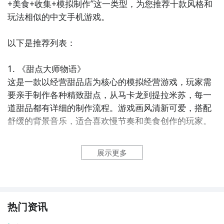
+美食+收集+模拟制作”这一类型，为您推荐十款风格和
玩法相似的中文手机游戏。

以下是推荐列表：

1. 《甜点大师物语》  

这是一款以经营甜品店为核心的模拟经营游戏，玩家需
要亲手制作各种精致甜点，从马卡龙到提拉米苏，每一
道甜品都有详细的制作流程。游戏画风清新可爱，搭配
舒缓的背景音乐，适合喜欢慢节奏和美食创作的玩家。

2. 《料理次元》  

展示更多
融合了美食拟人与策略养成元素，游戏中各种菜肴化身
为“食灵”，玩家作为主厨与她们一同经营餐厅、完成任
务。除了战斗系统外，烹饪过程也极具代入感，能深入
了解中华及世界美食文化。

热门资讯