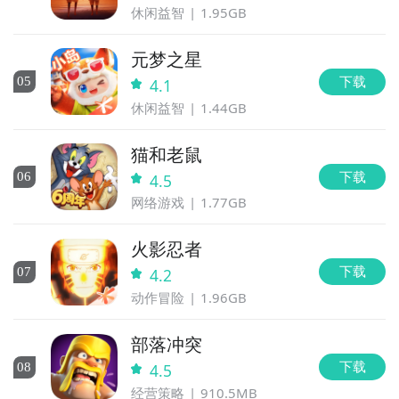
休闲益智
1.95GB
全球好游抢先下
福利礼包免费领
官方直播陪你玩
元梦之星
立即下载
全球好游抢先下
福利礼包免费领
官方直播陪你玩
下载
0
5
4.1
休闲益智
1.44GB
立即下载
猫和老鼠
方法三： 查看九游开测表
下载
0
6
4.5
步骤1：
在九游开测表中玩家们可以看到当天所有进行开
网络游戏
1.77GB
测的手机游戏，以及最近十天即将进行测试的游戏，有
具体的测试时间以及测试阶段介绍，玩家们可以在这里
火影忍者
查找美味蛋糕图鉴的相关公测时间信息!
下载
0
7
4.2
步骤2：
访问地址>>>
手游开测表地址
动作冒险
1.96GB
好了，美味蛋糕图鉴公测时间的关注方法就讲到这里，
部落冲突
各位玩家是否都已经掌握好以上三种技巧了呢，随时随
下载
0
8
4.5
地关注美味蛋糕图鉴什么时候开测，什么时候开放下
经营策略
910.5MB