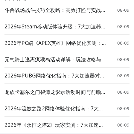
斗兽战场战斗技巧全攻略：高效打怪与实战策
方法一： 关注九游美味蛋糕图鉴大事件
08-09
略详解
步骤1：
百度搜索
“
九游美味蛋糕图鉴
”
专区
；
2026年Steam移动版体验升级：7大加速器对
08-09
比实测与低延迟方案推荐
步骤2：
关注大事件列表，每次美味蛋糕图鉴测试的时间
都会最新发布，这是九游独家的哦；
2026年PC端《APEX英雄》网络优化实测：7
08-09
大加速器对比与低延迟方案推荐
元气骑士逃离疯猴岛活动详解：玩法攻略与奖
08-09
励介绍
2026年PUBG网络优化指南：7大加速器对比
08-09
实测与低延迟选择策略
龙族卡塞尔之门碧潭龙影录活动时间与前瞻介
08-09
绍
2026年流放之路2网络体验优化指南：7大加
08-09
速器实测对比与低延迟方案推荐
2026年《永恒之塔2》玩家实测：7大加速器
08-09
对比与低延迟优化指南