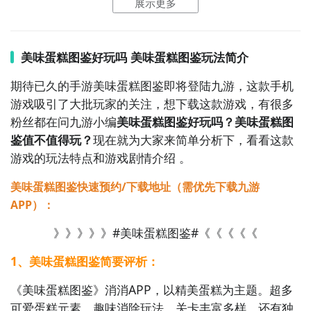
展示更多
6. 《烘焙梦想》  

专注于烘焙工艺的模拟游戏，玩家从零开始学习面包、
蛋糕、饼干的制作，逐步升级工具与技能。游戏内设有
美味蛋糕图鉴好玩吗 美味蛋糕图鉴玩法简介
成就系统和收藏图鉴，满足收集癖玩家的成就感。

期待已久的手游美味蛋糕图鉴即将登陆九游，这款手机
游戏吸引了大批玩家的关注，想下载这款游戏，有很多
7. 《美食大冒险》  

粉丝都在问九游小编
美味蛋糕图鉴好玩吗？美味蛋糕图
以卡通风格呈现的冒险+烹饪结合游戏，玩家操控角色在
鉴值不值得玩？
现在就为大家来简单分析下，看看这款
不同地图探索食材，收集后回到厨房进行料理创作。游
游戏的玩法特点和游戏剧情介绍 。
戏玩法多样，兼具解谜与经营元素，趣味性强。

美味蛋糕图鉴快速预约/下载地址（需优先下载九游
8. 《食之契约》  

APP）：
一款将美食拟人化并融入RPG战斗系统的独特作品。每
种食物都拥有独立人设与技能，玩家需通过烹饪召唤“飨
》》》》》#美味蛋糕图鉴#《《《《《
灵”，组建队伍完成任务。剧情丰富，美术风格唯美，深
1、美味蛋糕图鉴简要评析：
受二次元玩家喜爱。

《美味蛋糕图鉴》消消APP，以精美蛋糕为主题。超多
9. 《可口的披萨，美味的披萨》  

可爱蛋糕元素，趣味消除玩法，关卡丰富多样，还有独