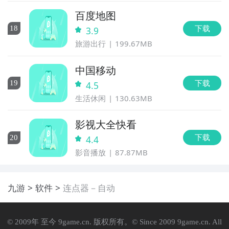
百度地图
下载
18
3.9
旅游出行
199.67MB
中国移动
下载
19
4.5
生活休闲
130.63MB
影视大全快看
下载
20
4.4
影音播放
87.87MB
九游
软件
连点器－自动
© 2009年 至今 9game.cn. 版权所有。© Since 2009 9game.cn. All