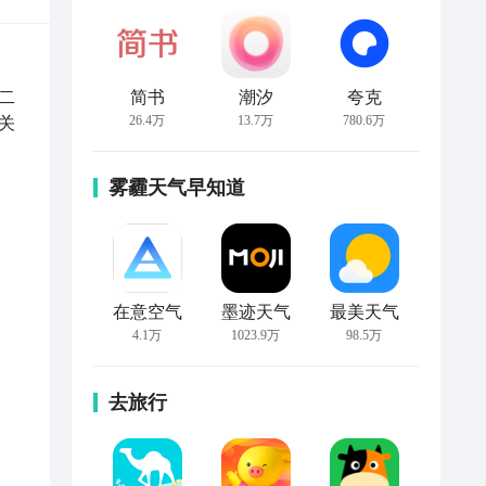
二
简书
潮汐
夸克
26.4万
13.7万
780.6万
关
雾霾天气早知道
在意空气
墨迹天气
最美天气
4.1万
1023.9万
98.5万
去旅行