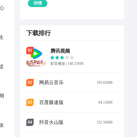
详情
心
下载排行
生
0
1
腾讯视频
影音播放
|
148.55MB
提
网易云音乐
0
2
195.63MB
用
百度极速版
0
3
84.13MB
抖音火山版
0
4
332.58MB
张