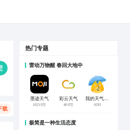
热门专题
雷动万物醒 春回大地中
墨迹天气
彩云天气
我的天气 MyWeather
1023.9万
40.9万
6293
下载
极简是一种生活态度