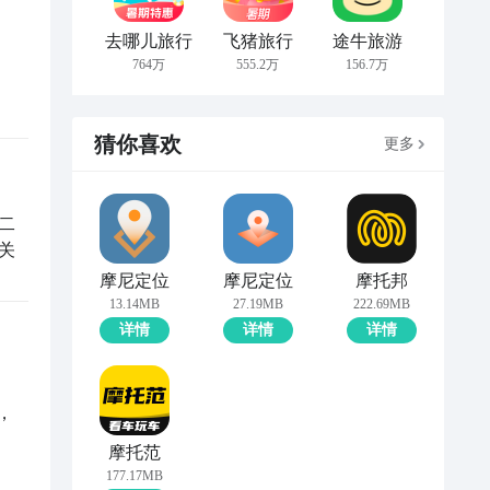
去哪儿旅行
飞猪旅行
途牛旅游
764万
555.2万
156.7万
猜你喜欢
更多
二
关
摩尼定位
摩尼定位
摩托邦
13.14MB
27.19MB
222.69MB
详情
详情
详情
，
摩托范
177.17MB