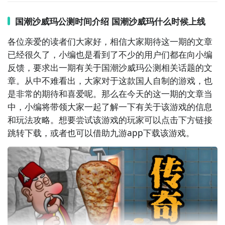
游戏的背景
音乐
同样也会充满中国传统音乐元素，让玩
家在游戏中就可以放松身心，享受整个游戏的乐趣。
角
国潮沙威玛公测时间介绍 国潮沙威玛什么时候上线
色
形象也会采用中国传统元素，例如服务员穿上汉服，
各位亲爱的读者们大家好，相信大家期待这一期的文章
厨师穿上唐装。玩家在游戏中就能感受到来自于中国传
已经很久了，小编也是看到了不少的用户们都在向小编
在游戏中玩家在开始一天的营业后就会源源不断的来客
统文化的一种魅力。玩家在游戏中也可以扮演一位餐厅
反馈，要求出一期有关于国潮沙威玛公测相关话题的文
人，玩家需要在最短的时间内卖出自己的商品，同时需
老板，从材料的选择到店面的装饰，每一个步骤都需要
章。从中不难看出，大家对于这款国人自制的游戏，也
要注意客人的需求，如果没有按照要求上菜则会减少获
精心的规划。
是非常的期待和喜爱呢。那么在今天的这一期的文章当
得的金币。
中，小编将带领大家一起了解一下有关于该游戏的信息
和玩法攻略。想要尝试该游戏的玩家可以点击下方链接
跳转下载，或者也可以借助
九游
app
下载该游戏。
玩家可结合顾客的需求去研发新的菜品，能吸引更多的