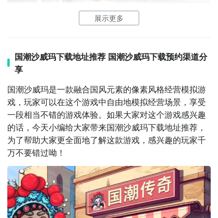
消费者。为了确保食材的新鲜，还需要合理的管理食材
的库存，避免出现浪费。玩家还可以招聘员工，针对员
展示更多
工去进行培训，可以有效提升员工的工作效率，以及服
以上就是小编今天为玩家带来的国朝沙威玛游戏介绍，
务质量。另外玩家也可以通过各种不一样的渠道，然后
这是一款非常适合打发时间玩的游戏，玩家在游戏中需
【国潮沙威玛】最新版预约/下载地址
去完成营销推广，其中包括社交媒体推广以及广告宣传
国潮沙威玛下载地址推荐 国潮沙威玛下载预约渠道分
要提前备好菜才能够在最短的时间内获得客人的好评，
可以迅速提升餐厅的知名度。
享
》》》》》#国潮沙威玛#《《《《《
玩家在游戏中获得的金币也可以用于升级自己的店面以
及购买更多的视频种类。
国潮沙威玛是一款融合国风元素的像素风格经营
模拟
游
相信各位读者已经迫不及待地想要知道该游戏的上线
戏，玩家可以在这个游戏中自由地模拟经营场景，享受
了，不过据小编知悉的消息，
PC云玩版本、移植版本已
一段相当不错的游戏体验。如果大家对这个游戏感兴趣
上架，
手游
版本尚在研发中，
大家
敬请期待
。不过没关
的话，今天小编给大家带来国潮沙威玛下载地址推荐，
系，我们在体验该游戏之前，还是需要了解一下这个游
为了帮助大家更全面地了解这款游戏，感兴趣的玩家千
戏的背景的：《国潮沙威玛》是一款充满创意与文化气
万不要错过呦！
息的
模拟
经营游戏。游戏将中东经典街头美食——沙威
玛与中国本土的“国潮”风格相结合，创造出一种全新的
美食体验。作为一名沙威玛摊主，你将挑战自己在现代
都市中经营一家属于自己的美食小店，通过调配独特的
游戏中还有丰富的食材，玩家可以根据个人的喜好去做
风味和创新的菜品吸引顾客，打造属于你的美食
传奇
。
出选择，整个制作的过程比较精细，可以把各种食材全