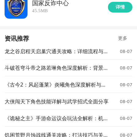
国家反诈中心
详情
45.5MB
资讯推荐
更多
龙之谷启程天启巢穴通关攻略：详细流程与技
08-07
巧分享
斗破苍穹斗帝之路若琳角色深度解析：背景、
08-07
实力与剧情作用全盘点
《古今2：风起蓬莱》炎曦角色深度解析与实
08-07
战评测
大侠闯天下角色技能详解与武学招式全面分享
08-07
《诡秘之主》手游命运议会玩法全解析：机
08-07
制、阵容搭配与通关技巧
饥困荒野月蚀战线通关攻略：打法技巧与关键
08-07