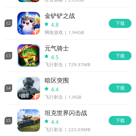
金铲铲之战
下载
12
4.8
网络游戏
1.94GB
元气骑士
下载
13
4.5
飞行射击
729.37MB
暗区突围
下载
14
4.4
飞行射击
1.9GB
坦克世界闪击战
下载
15
4.4
飞行射击
223.03MB