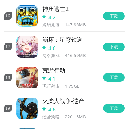
神庙逃亡2
下载
16
4.2
跑酷竞速
147.86MB
崩坏：星穹铁道
下载
17
4.6
网络游戏
416.59MB
荒野行动
下载
18
4.1
飞行射击
1.79GB
火柴人战争-遗产
下载
19
4.6
经营策略
220.16MB