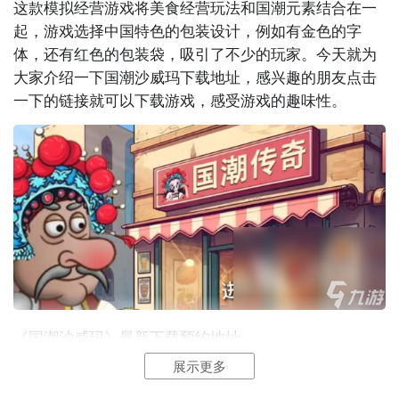
这款模拟经营游戏将美食经营玩法和国潮元素结合在一
起，游戏选择中国特色的包装设计，例如有金色的字
体，还有红色的包装袋，吸引了不少的玩家。今天就为
大家介绍一下国潮沙威玛下载地址，感兴趣的朋友点击
一下的链接就可以下载游戏，感受游戏的趣味性。
在这款游戏中玩家将要扮演一名食品店店主，玩家通过
售卖自己店内的食物来获得金币，这个版本的游戏相较
于原版的沙威玛
传奇
多了更多玩家耳熟能详的食物。
《国潮沙威玛》最新下载预约地址
展示更多
》》》》》#国潮沙威玛#《《《《《