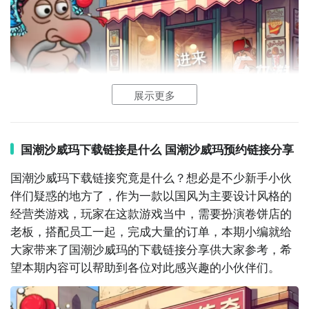
部都搭配在一起。另外游戏不定期还会有一些特殊的事
件，例如美食比赛，还有节日庆典，玩家可以参与这些
特殊事件去得到一些丰厚的奖励。整个游戏的界面会有
直观的设计，可以让玩家轻松找到自己所需要的功能按
键，完成各种操作。
展示更多
【国潮沙威玛】最新版预约/下载
》》》》》#国潮沙威玛#《《《《《
国潮沙威玛下载链接是什么 国潮沙威玛预约链接分享
上方就是这个游戏的下载预约链接，所以感兴趣的玩家
国潮沙威玛下载链接究竟是什么？想必是不少新手小伙
们抓紧点击链接预约下载吧！
如果大家想要在该游戏中取得不一样的游戏体验，或者
伴们疑惑的地方了，作为一款以国风为主要设计风格的
打算实现一些优异的自我成就，那么可千万不要错过下
经营类游戏，玩家在这款游戏当中，需要扮演卷饼店的
玩法丰富
面这部分，由小编为大家整理的
游戏攻略
，首先，我们
老板，搭配员工一起，完成大量的订单，本期小编就给
游戏的核心机制在于制作沙威玛卷饼，这不仅考验玩家
需要掌握基本制作流程。初始时，只有基础的沙威玛食
大家带来了国潮沙威玛的下载链接分享供大家参考，希
的手速，还挑战他们的观察力。在这个游戏中，玩家必
材和制作方法。熟悉食材的搭配和沙威玛的烹饪流程，
上面所为大家介绍的就是国潮沙威玛下载地址，玩家要
望本期内容可以帮助到各位对此感兴趣的小伙伴们。
须精通各种食材的摆放顺序，掌握制作多样化口味沙威
确保每个顾客能快速拿到热腾腾的美食，提高回头率。
想体验这一款游戏，直接点击以上链接即可。游戏的操
玛卷饼的技巧，以满足顾客的多样化需求。
然后我们需要牢记并了解顾客的需求，因为游戏中的各
作还是比较简单的，可以通过点击等一系列方法去完成