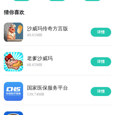
家在游戏中沉浸于浓郁的中国文化氛围之中。因此，这
款游戏确实值得尝试。‌‌
猜你喜欢
沙威玛传奇方言版
详情
49.61MB
老爹沙威玛
详情
以上内容就是本期小编给大家带来的国潮沙威玛下载链
68.65MB
接分享的全部内容了，在这款游戏当中，玩家需要尽可
能的在规定时间内满足客户的需求，否则游戏的评级就
会变低，与此同时，玩家还需要注重设备升级，这样才
国家医保服务平台
能够赶得上客户的涌入速度，希望看完本期内容的小伙
详情
139.74MB
伴们可以实际进入到这款游戏当中体验一下哦。