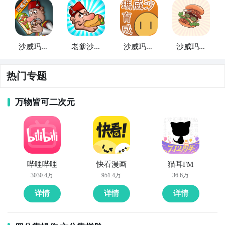
玩家要不断地升级自己的材料制作速度以及人员等级，
性的对抗性
角色
，这些元素为游戏增添了更多的不确定
风味。提升菜品多样性，有助于吸引不同口味的顾客。
这样才能够在后续的关卡天数之中，完成所有的客户订
性和刺激性。
所以为了保证游戏进度的推进，尽可能的解锁各种食材
单。
也是大家需要掌握的。另外，在游戏中，你可以自由搭
沙威玛传
老爹沙威
沙威玛育
沙威玛汉
配各种食材，创造属于自己的特色菜品。通过不断尝试
奇
玛
成
堡店
新的搭配，制作出不同风味的沙威玛，来满足不同顾客
的需求。每次创新都会为你带来新的顾客和更高的收
热门专题
入。另外，保持顾客满意度是你店铺成功的
关键
，各位
在游戏的过程中可以尽量保证每个顾客的满意度都是满
万物皆可二次元
的。
哔哩哔哩
快看漫画
猫耳FM
‌国潮元素丰富
3030.4万
951.4万
36.6万
游戏的前期，玩家只需要制作简单的卷饼食物即可，但
游戏内融入了传统美食、中式装饰以及民俗节日等元
是随着玩家的天数不断递增，玩家能够学习到的
菜谱
也
详情
详情
详情
素，使玩家得以沉浸在浓郁的中国文化氛围之中。同
会逐渐增加，游戏中总共有4种酱料2种肉类和3种饮料
时，游戏采用了国潮风格的包装，赠送一毛钱热狗，以
需要玩家进行自由搭配，如果玩家在配餐的时候出现了