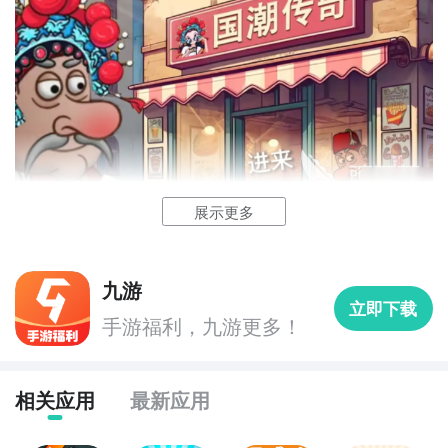
种顾客NPC们都有着不同的口味偏好，比如有的人喜欢
对应的操作，例如制作美食还有管理餐厅等等。
辣味、有的人喜欢清淡。通过观察顾客的反应，逐步了
解他们的需求，做出相应的调整。通过顾客反馈，可以
提升顾客满意度和店铺评分。
展示更多
《国潮沙威玛》最新下载预约地址
‌挑战性强
》》》》》#国潮沙威玛#《《《《《
九游
在这款游戏中，玩家必须满足顾客对沙威玛口味和配料
立即下载
如果玩家想要畅玩国潮沙威玛这款游戏，可以点击上方
手游福利，九游更多！
等多样化需求的追求。随着游戏的深入，顾客的数量会
以上是在大家的基础操作方面，需要掌握的游戏技巧，
链接直接进入
九游
APP进行预约下载哦。
逐渐增多，他们的要求也会变得更加苛刻。为了满足这
大家在观看完之后可以配合实践多多练习，保证自己能
《国潮沙威玛》是一款2D经营类
手游
，在这款游戏当
些不断升级的顾客需求，玩家必须持续升级自己的制作
够熟练的掌握。例如，我们需要知道随着游戏的进行，
相关应用
最新应用
中，玩家要扮演沙威玛餐厅的老板，通过制作不同类别
装备，解锁并学习新的烹饪技巧，以提高制作效率。此
你将解锁更多种类的肉类、蔬菜和酱料。比如可以增加
的卷饼，从而满足店铺中涌入食客的需求，在游戏内，
外，游戏还引入了诸如乞丐老人、黑衣盗贼等具有挑战
香辣酱、花椒粉等独具中国特色的调料，为沙威玛增添