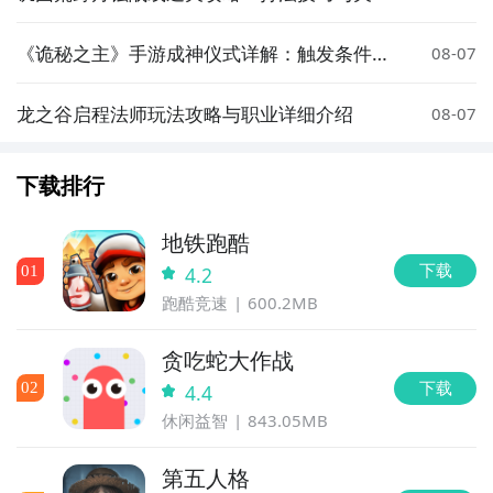
难点解析
《诡秘之主》手游成神仪式详解：触发条件、
08-07
流程步骤与关键注意事项
龙之谷启程法师玩法攻略与职业详细介绍
08-07
下载排行
地铁跑酷
下载
0
1
4.2
跑酷竞速
600.2MB
贪吃蛇大作战
下载
0
2
4.4
休闲益智
843.05MB
第五人格