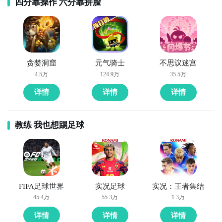
四分靠操作 六分靠拼脸
及使用黑色养胃勺等道具，以彰显国潮的独特魅力。此
送餐错误的情况，获取的硬币会大打折扣，固然玩家在
最后，《国潮沙威玛》是一款非常考验玩家经营策略和
外，游戏中还融入了许多网络热门梗，这些对热衷于网
游戏当中绝对不能手忙脚乱，在看到客户有多种需求
创新能力的模拟经营游戏。从小摊位到沙威玛帝国，游
上冲浪的玩家而言非常熟悉，从而为游戏增添了现代感
时，必须先认清楚客户的忌口内容。
戏的进展不仅需要你掌握美食的制作，还要灵活应对顾
和趣味性。
客需求、管理店铺和扩展事业。希望这些攻略能帮助你
在游戏中更快速地上手，成为沙威玛界的霸主！
贪婪洞窟
元气骑士
不思议迷宫
4.5万
124.9万
35.5万
详情
详情
详情
教练 我也想踢足球
值得一提的是，如果玩家出现了将配餐制作错误的情
况，可以使用游戏的垃圾桶功能，将之前的食物清理
FIFA足球世界
实况足球
实况：王者集结
综上所述，这款游戏作为一款优秀的国风像素风格经营
45.4万
55.3万
1.3万
掉，但是这样会损失一部分的硬币。
模拟游戏，其玩法巧妙地融合了美食制作与店铺经营元
素，为玩家提供了新颖而有趣的体验。同时，它也让玩
详情
详情
详情