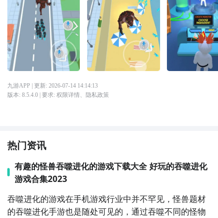
九游APP
| 更新:
2026-07-14 14:14:13
版本:
8.5.4.0
| 要求:
权限详情
、
隐私政策
热门资讯
有趣的怪兽吞噬进化的游戏下载大全 好玩的吞噬进化
游戏合集2023
吞噬进化的游戏在
手机游戏
行业中并不罕见，怪兽
题材
的吞噬进化
手游
也是随处可见的，通过吞噬不同的怪物