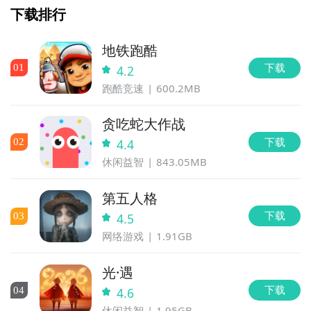
下载排行
怪兽吞噬进化专区的每日更新，欢迎大家积极参与讨论
和提问题，我们会第一时间为您解答。
地铁跑酷
下载
0
1
4.2
跑酷竞速
600.2MB
贪吃蛇大作战
下载
0
2
4.4
休闲益智
843.05MB
第五人格
下载
0
3
4.5
网络游戏
1.91GB
光·遇
下载
0
4
4.6
休闲益智
1.95GB