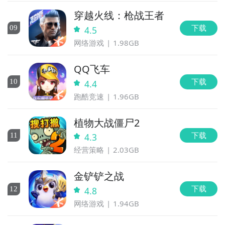
穿越火线：枪战王者
下载
0
9
4.5
网络游戏
1.98GB
QQ飞车
下载
10
4.4
跑酷竞速
1.96GB
植物大战僵尸2
下载
11
4.3
经营策略
2.03GB
金铲铲之战
下载
12
4.8
网络游戏
1.94GB