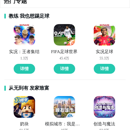
热门专题
教练 我也想踢足球
官方
实况：王者集结
FIFA足球世界
实况足球
跟恐龙相关的吞噬类游戏还是挺少见的，在本作中你将
1.3万
45.4万
55.3万
进入侏罗纪世纪参与恐龙之间的纷争，需要从小型恐龙
方法二： 下载九游APP，订阅怪兽吞噬进化的开测提醒
详情
详情
详情
开始不断吞噬进化，最终成为侏罗纪时代最强大的恐
步骤1：
点击下载九游APP；
直播陪你玩
龙。这款真实性爆表的吞噬游戏具有3D
美术
风格，实时
立即下载
从无到有 发家致富
光影效果和动态捕捉技术也可圈可点，丝滑的操作手感
步骤2：
进入APP搜索“怪兽吞噬进化”，订阅后可及时接
会让你沉浸在恐龙的世界中。
受活动,礼包,开测和开放下载的提醒；
》》》》》#恐龙岛吞噬生存#《《《《《
九游APP
5、《
吞噬
大王》
刷好游 上九游
奶块
模拟城市：我是市长
创造与魔法