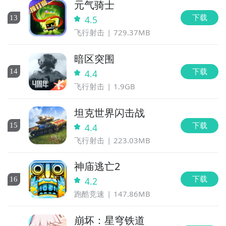
元气骑士
下载
13
4.5
飞行射击
729.37MB
暗区突围
下载
14
4.4
飞行射击
1.9GB
坦克世界闪击战
下载
15
4.4
飞行射击
223.03MB
神庙逃亡2
下载
16
4.2
跑酷竞速
147.86MB
崩坏：星穹铁道