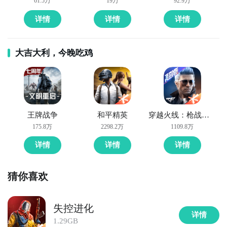
61.5万
19万
92.9万
详情
详情
详情
大吉大利，今晚吃鸡
全球好
王牌战争
和平精英
穿越火线：枪战王者
吞噬
大王是款画面非常讨喜的
单机
吞噬进化类游戏，进
175.8万
2298.2万
1109.8万
入游戏后玩家需要控制一颗鲜艳的小球进行吞噬
冒险
，
详情
详情
详情
滑稽
的小球表情和丝滑的操作方式让人难以忘怀，你可
以将比你小的球球全部吃掉让自己的体型更大，张弛有
游抢先下
猜你喜欢
度的画风和魔性十足的BGM令人耳目一新，
经典
的吞噬
玩法和绝佳的操作手感也让本作名声大噪。
失控进化
》》》》》#吞噬大王#《《《《《
详情
1.29GB