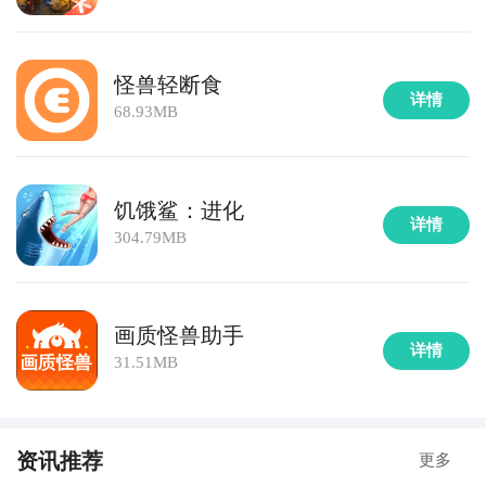
以上小编为大家介绍的就是怪物主题的吞噬进化类游戏
了，有趣的怪兽吞噬进化的游戏下载哪个好大家也知道
福利礼包免费领
了吧，在这些手游中你可以自由吞噬东西并让自己的身
怪兽轻断食
详情
体完成进化，极具创意的玩法让玩家越玩越上瘾。
68.93MB
饥饿鲨：进化
详情
304.79MB
画质怪兽助手
详情
31.51MB
官方
资讯推荐
更多