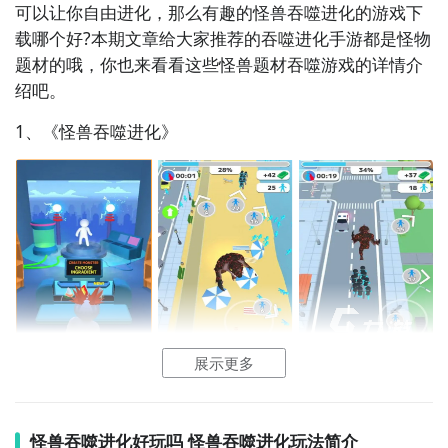
可以让你自由进化，那么有趣的怪兽吞噬进化的游戏下
载哪个好?本期文章给大家推荐的吞噬进化手游都是怪物
题材的哦，你也来看看这些怪兽题材吞噬游戏的详情介
绍吧。
1、《
怪兽吞噬
进化》
展示更多
这款十分
另类
的吞噬进化游戏吸引了许多怪兽游戏爱好
者，刚进入游戏的玩家只是个普通的人类，通过不断吞
怪兽吞噬进化好玩吗 怪兽吞噬进化玩法简介
噬其他物品吸收营养就可以完成进化，进化成怪物在城