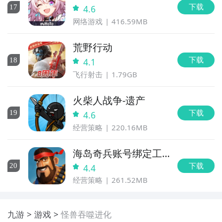
下载
17
4.6
网络游戏
416.59MB
荒野行动
下载
18
4.1
飞行射击
1.79GB
火柴人战争-遗产
下载
19
4.6
经营策略
220.16MB
海岛奇兵账号绑定工
具
下载
20
4.4
经营策略
261.52MB
九游
游戏
怪兽吞噬进化