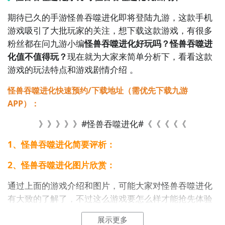
市中大搞破坏的玩法非常
刺激
。这款独特的吞噬类游戏
期待已久的手游怪兽吞噬进化即将登陆九游，这款手机
具有三维的
视觉效果
，一流的光影特效和建模技术让游
游戏吸引了大批玩家的关注，想下载这款游戏，有很多
戏更加真实，爱玩怪兽题材吞噬手游的朋友安装本作
粉丝都在问九游小编
怪兽吞噬进化好玩吗？怪兽吞噬进
吧。
化值不值得玩？
现在就为大家来简单分析下，看看这款
游戏的玩法特点和游戏剧情介绍 。
》》》》》#怪兽吞噬进化#《《《《《
怪兽吞噬进化快速预约/下载地址（需优先下载九游
2、《
狂野进化
》
APP）：
》》》》》#怪兽吞噬进化#《《《《《
1、怪兽吞噬进化简要评析：
2、怪兽吞噬进化图片欣赏：
通过上面的游戏介绍和图片，可能大家对怪兽吞噬进化
有大致的了解了，不过这么游戏要怎么样才能抢先体验
到呢？不用担心，目前九游客户端已经开通了测试提醒
展示更多
了，通过在九游APP中搜索“怪兽吞噬进化”，点击右边