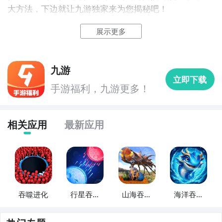
大方法，下边就让九游独家来为您揭秘吧！
方法一： 关注九游怪兽吞噬进化大事件
游抢先下
展示更多
步骤1：
百度搜索
“
九游怪兽吞噬进化
”
专区
；
步骤2：
关注大事件列表，每次怪兽吞噬进化测试的时间
九游
这款关于吞噬进化的游戏具有深海的地图，你将化身可
立即下载
都会最新发布，这是九游独家的哦；
爱的海洋生物在海底世界不断吞噬，你也可以通过吞噬
手游福利，九游更多！
让自己进化成海洋中的霸主。这款别具特色的吞噬手游
福利礼包免费领
操作方面十分简单，滑动屏幕就可以控制小鱼
移动
并吞
噬不同生物，简单有趣又解压的玩法让玩家趋之若鹜，
相关应用
最新应用
超多的海洋生物和真实生态环境也是本作的点睛之笔。
》》》》》#超级进化鱼#《《《《《
4、《
恐龙
岛吞噬
生存
》
吞噬进化
行星吞噬
山海吞噬
海洋吞噬
进化
进化
进化