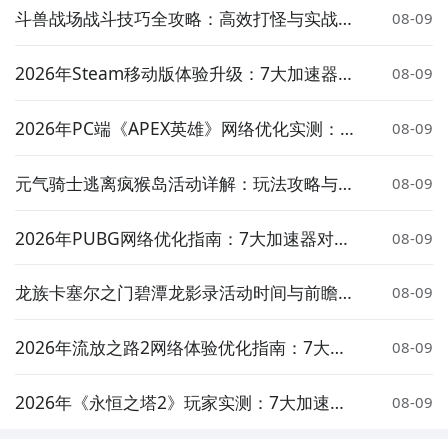
斗兽战场战斗技巧全攻略：高效打怪与实战策
08-09
略详解
2026年Steam移动版体验升级：7大加速器对
08-09
比实测与低延迟方案推荐
直播陪你玩
2026年PC端《APEX英雄》网络优化实测：7
08-09
立即下载
大加速器对比与低延迟方案推荐
方法三： 查看九游开测表
元气骑士逃离疯猴岛活动详解：玩法攻略与奖
08-09
步骤1：
在九游开测表中玩家们可以看到当天所有进行开
励介绍
测的手机游戏，以及最近十天即将进行测试的游戏，有
2026年PUBG网络优化指南：7大加速器对比
08-09
具体的测试时间以及测试阶段介绍，玩家们可以在这里
实测与低延迟选择策略
查找怪兽吞噬进化的相关公测时间信息!
龙族卡塞尔之门碧潭龙影录活动时间与前瞻介
08-09
绍
步骤2：
访问地址>>>
手游开测表地址
2026年流放之路2网络体验优化指南：7大加
08-09
好了，怪兽吞噬进化公测时间的关注方法就讲到这里，
速器实测对比与低延迟方案推荐
各位玩家是否都已经掌握好以上三种技巧了呢，随时随
2026年《永恒之塔2》玩家实测：7大加速器
08-09
地关注怪兽吞噬进化什么时候开测，什么时候开放下
对比与低延迟优化指南
载，什么时候公测等信息，还有一个办法就是留意九游