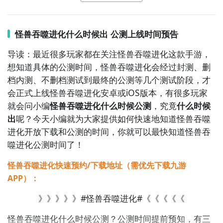
的【订阅】或者是【开测提醒】，订阅游戏就不会错过
狂野进化是款特色鲜明的高
自由度
吞噬类游戏，玩家需
最先的下载机会了咯！
要控制一只洪荒生物进行自由吞噬，只有不断吞噬进化
怪兽吞噬进化什么时候出 公测上线时间预告
才可以站在食物链的顶端，吞噬不同的生物就可以得到
它们的能力。这款别具创意的吞噬手游具有
手绘
风格的
导读：最近很多玩家都在关注怪兽吞噬进化这款手游，
九游APP
背景，形态各异的吞噬目标让人大开眼界，洪荒时代的
想知道具体的公测时间，怪兽吞噬进化会经过封测、删
刷好游 上九游
地图设计充满了孤独荒凉的感觉。
档内测、不删档测试到最终的公测等几个测试阶段，才
会正式上线怪兽吞噬进化安卓或iOS版本，有很多玩家
》》》》》#狂野进化#《《《《《
就会问小编
怪兽吞噬进化什么时候公测
，究竟
什么时候
出
呢？今天小编就为大家提供如何快速地知道怪兽吞噬
有关怪兽的吞噬进化类游戏小编只找到两个，再介绍其
进化开放下载和公测的时间，你就可以最快知道怪兽吞
他三款做工精良的吞噬游戏给大家吧。
噬进化公测时间了！
3、《超级进化鱼》
全球好
怪兽吞噬进化快速预约/下载地址（需优先下载九游
APP）：
》》》》》#怪兽吞噬进化#《《《《《
怪兽吞噬进化什么时候公测？公测
时间提前预知，有三