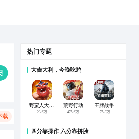
热门专题
大吉大利，今晚吃鸡
野蛮人大作战
荒野行动
王牌战争
23.6万
475.6万
175.8万
下载
四分靠操作 六分靠拼脸