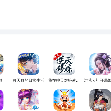
不仅可以看到“御剑限号飞行”等经典名场面，还能招募“宋书航”
街区”等场景，开启精彩多样的都市修真
冒险
！
群
聊天群的日常生活
我在聊天群扮演叶天帝