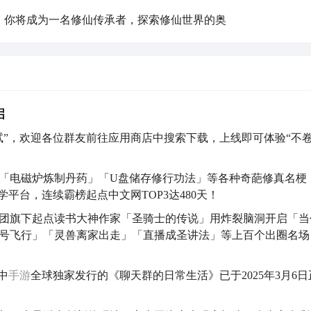
中，你将成为一名修仙传承者，探索修仙世界的奥
启
测试”，欢迎各位群友前往应用商店中搜索下载，上线即可体验“不
以「电磁炉炼制丹药」「U盘储存修行功法」等各种奇葩修真名梗
平台，连续霸榜起点中文网TOP3达480天！
团旗下起点读书大神作家「圣骑士的传说」用炸裂脑洞开启「当
号飞行」「灵兽离家出走」「直播成圣讲法」等上百个出圈名场
中
手游
全球独家发行的《聊天群的日常生活》已于2025年3月6日