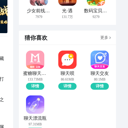
少女前线：云图计划
光·遇
数码宝贝：新世纪
7979
131.7万
9279
猜你喜欢
更多
藏
蜜糖聊天交友
聊天呗
聊天交友
打
133.73MB
86.61MB
80.1MB
详情
详情
详情
之
聊天漂流瓶
97.31MB
属