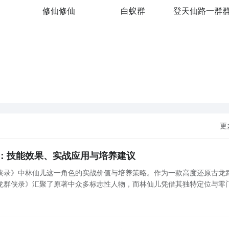
修仙修仙
白蚁群
修真都市世界！六大箱庭构建成精彩地图，每到一处场景即可解
灵鬼捕捉，提高整体战力……还能呼朋引伴，召集好友一起地图
更
：技能效果、实战应用与培养建议
侠录》中林仙儿这一角色的实战价值与培养策略。作为一款高度还原古龙
古龙群侠录》汇聚了原著中众多标志性人物，而林仙儿凭借其独特定位与零
获取方式，成为新手玩家前期不可或缺的核心辅助角色。 林仙儿角色定位与获取方式 林仙儿在《古龙群