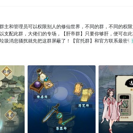
群主和管理员可以权限别人的修仙世界，不同的群，不同的权限
以支配此群，大佬们的专场，【肝帝群】只要你够肝，便可在此
垃圾消息骚扰就先把这群屏蔽了！【官托群】和官方联系最密切
地位！......这里同样是一个自由开放的修仙世界，你可以选择
为丹，提升突破概率的突破丹，以及永久提升属性的属性丹，在
锻造各种神兵利器，而装备也是最保值的，所以他们不仅可以将
【符咒师】是最特殊的职业！他们可以绘制提升高品质物品概率
，可以绘制逆天改命改变抽卡结果的天命符，甚至还可以绘制直
友，唤自由变万法。欢迎大家来到修仙聊天群的世界