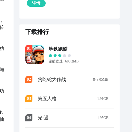
详情
，
传
下载排行
功
0
1
地铁跑酷
跑酷竞速
|
600.2MB
与
贪吃蛇大作战
0
2
843.05MB
功
第五人格
0
3
1.91GB
过
光·遇
0
4
1.95GB
仙