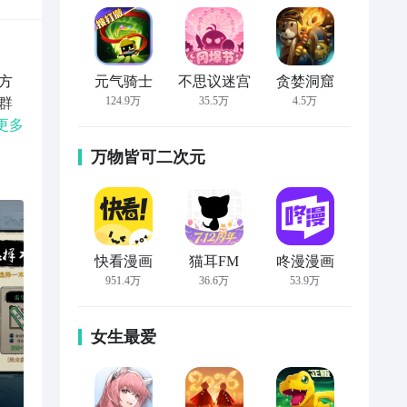
方
元气骑士
不思议迷宫
贪婪洞窟
124.9万
35.5万
4.5万
群
的
更多
自己
万物皆可二次元
养
自
的
接
快看漫画
猫耳FM
咚漫漫画
951.4万
36.6万
53.9万
女生最爱