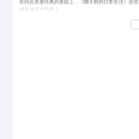
在结合原著经典的基础上，《聊天群的日常生活》还添
都市修真大世界！
【沙雕浓度超标 玩个游戏 竟让人笑出腹肌】
大学生误入中二聊天群？竟意外开启槽梗满满的修行之
宿舍里用电磁炉、火锅盆炼就淬体神丹等。各种恶搞剧