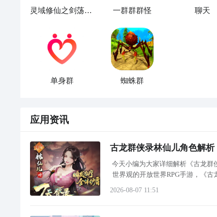
【
箱庭
都市探索 地铁冒险 解锁修行大地图】
灵域修仙之剑荡群魔
一群群群怪
聊天
寻宝
探险
怕迷路？来啦！地铁车厢化身寻宝专列，直达
全新的探索体验！采摘奇花异草，炼制修行丹药；寻找
荒，驱逐敌人，获得更多修行资源！
单身群
蜘蛛群
应用资讯
古龙群侠录林仙儿角色解析
今天小编为大家详细解析《古龙群
世界观的开放世界RPG手游，《
2026-08-07 11:51