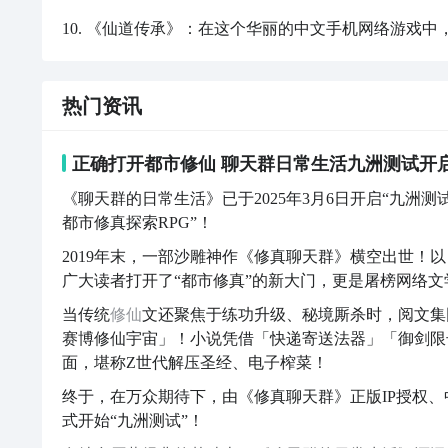
10. 《仙道传承》：在这个华丽的中文手机网络游戏
热门资讯
正确打开都市修仙 聊天群日常生活九洲测试开
《聊天群的日常生活》已于2025年3月6日开启“九洲
都市修真探索RPG”！
2019年末，一部沙雕神作《修真聊天群》横空出世！
广大读者打开了“都市修真”的新大门，更是屠榜网络文学
当传统
修仙
文还聚焦于练功升级、秘境厮杀时，阅文集
赛博修仙宇宙」！小说凭借「快递寄送法器」「御剑限
面，堪称Z世代解压圣经、电子榨菜！
终于，在万众期待下，由《修真聊天群》正版IP授权、
式开始“九洲测试”！