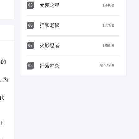
元梦之星
0
5
1.44GB
猫和老鼠
0
6
1.77GB
火影忍者
0
7
1.96GB
卷的
部落冲突
0
8
910.5MB
，为
代
正