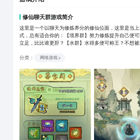
修仙聊天群
游戏
简介
这里是一个以聊天为修炼养分的修仙位面，这里是当上
式，总有适合你的：【境界群】努力修炼提升自己便可
立足，比比谁更肝？【水群】水得多便可称王？不想被
玩家群，提建议，提BUG，写攻略都可以提升你在此群的
分类
：
主修的副职业，【炼丹师】可以炼制加速修为提升的修
网络游戏
成这块，炼丹师绝对是你的不二之选！【筑器师】可以
己武装到牙齿，还可以通过拍卖行交易赚得盆满钵满！
气运符，可以绘制瞬间打出爆炸伤害越级推图的攻击符
跳过广告的神通符（简直是懒人的福音！）以聊天会仙