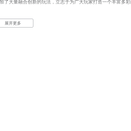
加了大量融合创新的玩法，立志于为广大玩家打造一个丰富多彩
展开更多
旅……罗信街区网友面基，打破修真次元壁；群友告知炼丹术，
情开启一段段爆笑的新奇故事，感受修真小说的爽文人生。