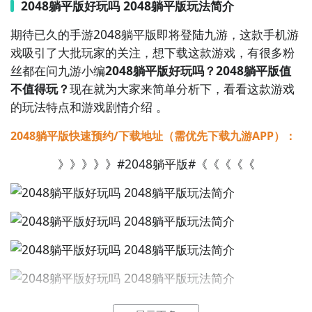
2048躺平版好玩吗 2048躺平版玩法简介
5. 《推箱子》：通过推动箱子到指定位置来解谜，游戏
关卡设计精巧，让你在放松的同时思考如何完成任务。

期待已久的手游2048躺平版即将登陆九游，这款手机游
戏吸引了大批玩家的关注，想下载这款游戏，有很多粉
6. 《拼图游戏》：将碎片拼接成完整的图片，难度逐渐
丝都在问九游小编
2048躺平版好玩吗？2048躺平版值
增加，让你享受到完成拼图的成就感。

不值得玩？
现在就为大家来简单分析下，看看这款游戏
的玩法特点和游戏剧情介绍 。
7. 《找茬游戏》：在两张几乎一样的图片中找出不同之
2048躺平版快速预约/下载地址（需优先下载九游APP）：
处，考验你的观察力和细致程度。

》》》》》#2048躺平版#《《《《《
8. 《消消乐》：通过消除相同的方块来得分，关卡设计
多样化，让你一玩就停不下来。

9. 《连连看》：通过消除相同图案的方块来完成关卡，
游戏难度逐渐增加，让你挑战自己的极限。

10. 《挖地雷》：通过揭开方块来避免踩到地雷，游戏
规则简单但充满挑战，考验你的运气和判断力。