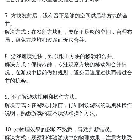
7. 方块发射后，没有留下足够的空间供后续方块的合
方法二： 下载九游APP，订阅2048躺平版的开测提醒
并。

步骤1：
点击下载九游APP；
解决方式：在发射方块时，要留下足够的空间，合理布
局，避免方块堆积过多而无法合并。

步骤2：
进入APP搜索“2048躺平版”，订阅后可及时接受
活动,礼包,开测和开放下载的提醒；
8. 游戏速度过快，难以跟上方块的移动和合并。

解决方式：保持冷静，专注观察方块的移动和合并情
九游APP
况，在游戏中提前做好规划，避免因速度过快而错过合
刷好游 上九游
并的机会。

9. 不了解游戏规则和操作方法。

解决方式：在游戏开始前，仔细阅读游戏的规则和操作
说明，熟悉游戏的基本玩法和操作方法。

全球好游抢先下
福利礼包免费领
官方直播陪你玩
10. 对物理效果的影响不熟悉，导致判断错误。

立即下载
解决方式：观察和体验游戏中的物理效果，注意方块受