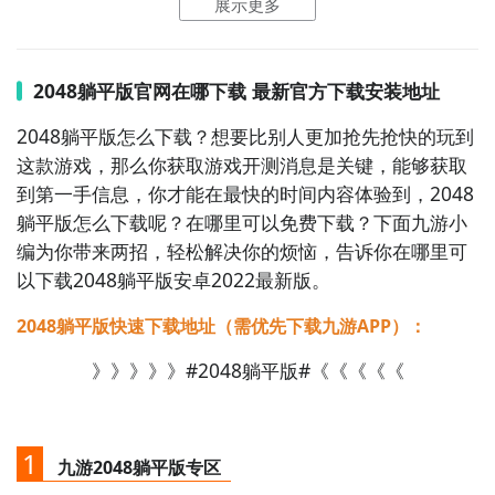
展示更多
1、2048躺平版简要评析：
《2048躺平版》是一款另类方式的2048游戏，将弹
2048躺平版官网在哪下载 最新官方下载安装地址
球、骰子以及2048给完美的结合起来，对时机、角度以
2048躺平版怎么下载？想要比别人更加抢先抢快的玩到
及方式都有着严格的要求，这款2048游戏可能在难度上
这款游戏，那么你获取游戏开测消息是关键，能够获取
面更加的巨大，玩家需要在游戏当中所考虑的内容更
到第一手信息，你才能在最快的时间内容体验到，2048
多，不过同样也会更加的有趣一些。通过打出方块进行
躺平版怎么下载呢？在哪里可以免费下载？下面九游小
对撞解谜,在有限的场地和物理效果影响着你的判断,玩起
编为你带来两招，轻松解决你的烦恼，告诉你在哪里可
来十分的有趣！选择你想要的方向点击屏幕发射数字方
以下载2048躺平版安卓2022最新版。
块，当同个数字的方块碰撞时将会合并并且数字相加，
利
2048躺平版快速下载地址（需优先下载九游APP）：
2、2048躺平版图片欣赏：
》》》》》#2048躺平版#《《《《《
1
九游2048躺平版专区