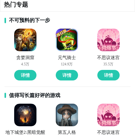
热门专题
不可预料的下一步
贪婪洞窟
元气骑士
不思议迷宫
4.5万
124.9万
35.5万
详情
详情
详情
值得写长篇好评的游戏
地下城堡2:黑暗觉醒
第五人格
不思议迷宫