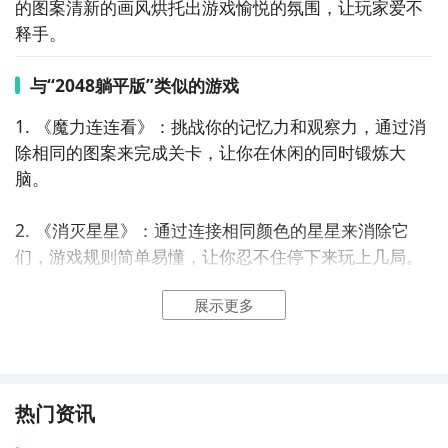
的图案清新的画风烘托出游戏愉悦的氛围，让玩家爱不
释手。
与“2048躺平版”类似的游戏
1. 《魔力连连看》：挑战你的记忆力和观察力，通过消
除相同的图案来完成关卡，让你在休闲的同时锻炼大
脑。

2. 《消灭星星》：通过连接相同颜色的星星来消除它
们，游戏规则简单易懂，让你忍不住停下来玩上几局。

展示更多
3. 《接水果》：在规定时间内将水果接住，不同水果的
速度和落点都不一样，考验你的反应能力和手眼协调。

4. 《泡泡龙》：消除相同颜色的泡泡，留下空位让下方
的泡泡掉落，看看你能一次性消除多少个泡泡。

热门资讯