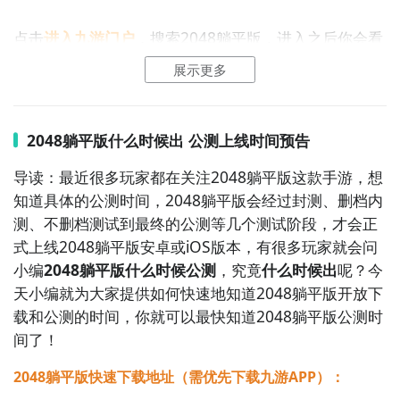
点击
进入九游门户
，搜索2048躺平版，进入之后你会看
到有两个按钮，分别是
【高速下载】
和
【普通下载】
，
展示更多
高速下载可以更加节省下载时间和流量，能够很好的解
通过上面的游戏介绍和图片，可能大家对2048躺平版有
决下载耗时长的问题。
如图所示：
大致的了解了，不过这么游戏要怎么样才能抢先体验到
2048躺平版什么时候出 公测上线时间预告
呢？不用担心，目前九游客户端已经开通了测试提醒
导读：最近很多玩家都在关注2048躺平版这款手游，想
了，通过在九游APP中搜索“2048躺平版”，点击右边的
知道具体的公测时间，2048躺平版会经过封测、删档内
【订阅】或者是【开测提醒】，订阅游戏就不会错过最
测、不删档测试到最终的公测等几个测试阶段，才会正
先的下载机会了咯！
式上线2048躺平版安卓或iOS版本，有很多玩家就会问
小编
2048躺平版什么时候公测
，究竟
什么时候出
呢？今
九游APP
天小编就为大家提供如何快速地知道2048躺平版开放下
玩新游 上九游
载和公测的时间，你就可以最快知道2048躺平版公测时
间了！
2048躺平版快速下载地址（需优先下载九游APP）：
2
九游客户端