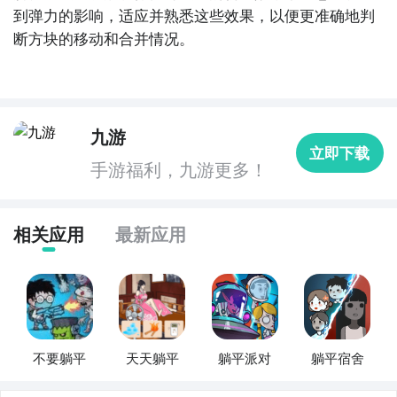
到弹力的影响，适应并熟悉这些效果，以便更准确地判
方法三： 查看九游开测表
断方块的移动和合并情况。
步骤1：
在九游开测表中玩家们可以看到当天所有进行开
测的手机游戏，以及最近十天即将进行测试的游戏，有
具体的测试时间以及测试阶段介绍，玩家们可以在这里
查找2048躺平版的相关公测时间信息!
九游
立即下载
步骤2：
访问地址>>>
手游开测表地址
手游福利，九游更多！
好了，2048躺平版公测时间的关注方法就讲到这里，各
位玩家是否都已经掌握好以上三种技巧了呢，随时随地
相关应用
最新应用
关注2048躺平版什么时候开测，什么时候开放下载，什
么时候公测等信息，还有一个办法就是留意九游2048躺
平版专区的每日更新，欢迎大家积极参与讨论和提问
题，我们会第一时间为您解答。
不要躺平
天天躺平
躺平派对
躺平宿舍