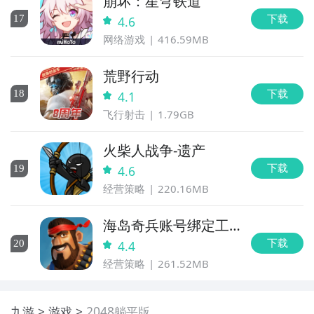
崩坏：星穹铁道
下载
17
4.6
网络游戏
416.59MB
荒野行动
下载
18
4.1
飞行射击
1.79GB
火柴人战争-遗产
下载
19
4.6
经营策略
220.16MB
海岛奇兵账号绑定工
具
下载
20
4.4
经营策略
261.52MB
九游
游戏
2048躺平版