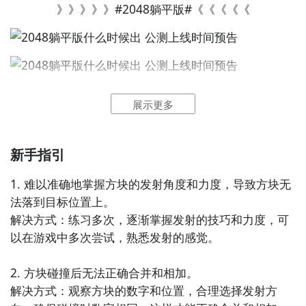
》》》》》#2048躺平版#《《《《《
全球好游抢先下
福利礼包免费领
官方直播陪你玩
最直接的方法就是到九游APP进行下载，九游APP提供
立即下载
海量的精品游戏下载
，
在九游客户端搜索栏中输入2048躺平版进行搜索，点击
展示更多
进入到游戏专区中，如图所示：如图所示，这样你就不
用四处寻求游戏下载包，简简单单的两步你就可以安装
了，同时​还有大量的安卓手机游戏攻略。
新手指引
九游APP下载
【高速下载】
2048躺平版什么时候公测？公测
时间提前预知，有三大
1. 难以准确地掌握方块的发射角度和力度，导致方块无
方法，下边就让九游独家来为您揭秘吧！
法落到目标位置上。

解决方式：练习多次，逐渐掌握发射的技巧和力度，可
方法一： 关注九游2048躺平版大事件
以在游戏中多次尝试，熟悉发射的感觉。

步骤1：
百度搜索
“
九游2048躺平版
”
专区
；
2. 方块碰撞后无法正确合并和相加。

步骤2：
关注大事件列表，每次2048躺平版测试的时间
解决方式：观察方块的数字和位置，合理选择发射方
都会最新发布，这是九游独家的哦；