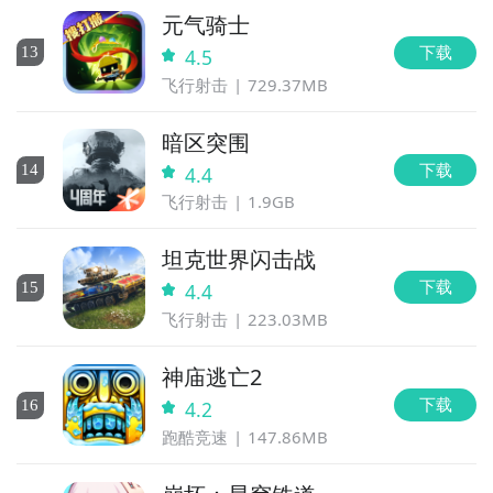
元气骑士
下载
13
4.5
飞行射击
729.37MB
暗区突围
下载
14
4.4
飞行射击
1.9GB
坦克世界闪击战
下载
15
4.4
飞行射击
223.03MB
神庙逃亡2
下载
16
4.2
跑酷竞速
147.86MB