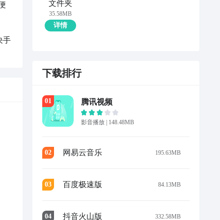
文件夹
便
35.58MB
详情
决手
下载排行
0
1
腾讯视频
影音播放
|
148.48MB
网易云音乐
0
2
195.63MB
百度极速版
0
3
84.13MB
抖音火山版
0
4
332.58MB