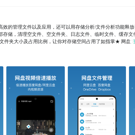
高效的管理文件以及应用，还可以用存储分析/文件分析功能释放
 分析内部存储，清理空文件、空文件夹、日志文件、临时文件、缓存文
 查看文件夹大小及占用比例，让你对存储空间占用了如指掌★ 网盘
云盘★ 局域网/网络文件:    方便的连接至FPT/FPTS/WebDAV/SM
察存储空间★ 手机存储 / 内存卡 / SD卡 / USB / OTG:   
载/图像/音频/视频/文档/新文件:    经过分类，您可以轻松准
轻松管理本地应用、用户应用和系统应用。还可以查看应用程序的详
问:    您可以从访问Android设备存储，以使用FTP（文件传输协议）
线就是现在