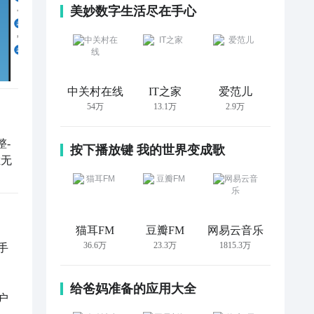
美妙数字生活尽在手心
中关村在线
IT之家
爱范儿
54万
13.1万
2.9万
- 
按下播放键 我的世界变成歌
栏无
猫耳FM
豆瓣FM
网易云音乐
36.6万
23.3万
1815.3万
手
给爸妈准备的应用大全
户