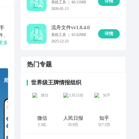
详情
系统工具
|
66.11MB
2026-01-13
流舟文件
vv1.8.4.0
手
详情
件、
系统工具
|
65.62MB
2025-12-23
文件
更多
B进
 
热门专题
确找
细信
或者
世界级王牌情报组织
微信
人民日报
知乎
2.3亿
35.9万
517.3万