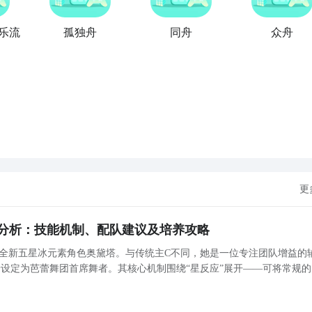
音乐流
孤独舟
同舟
众舟
更
分析：技能机制、配队建议及培养攻略
来全新五星冰元素角色奥黛塔。与传统主C不同，她是一位专注团队增益的
设定为芭蕾舞团首席舞者。其核心机制围绕“星反应”展开——可将常规的
害显著提升的星超导与星扩散，从而大幅提升全队输出效率。奥黛塔自身
赖