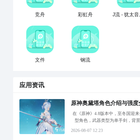
竞舟
彩虹舟
J流 - 犹太
文件
钢流
应用资讯
原神奥黛塔角色介绍与强度
在《原神》4.8版本中，至冬国迎
型角色，武器类型为单手剑，背景
导、冰扩散等元素反应，转化为伤
2026-08-07 12:23