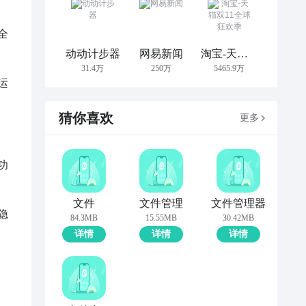
全
动动计步器
网易新闻
淘宝-天猫双11全球狂欢季
31.4万
250万
5465.9万
运
猜你喜欢
更多
功
文件
文件管理
文件管理器
隐
84.3MB
15.55MB
30.42MB
详情
详情
详情