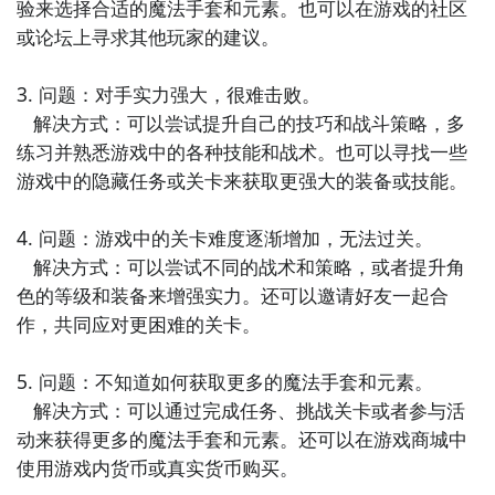
验来选择合适的魔法手套和元素。也可以在游戏的社区
或论坛上寻求其他玩家的建议。

方法三： 查看九游开测表
步骤1：
在九游开测表中玩家们可以看到当天所有进行开
3. 问题：对手实力强大，很难击败。

测的手机游戏，以及最近十天即将进行测试的游戏，有
   解决方式：可以尝试提升自己的技巧和战斗策略，多
具体的测试时间以及测试阶段介绍，玩家们可以在这里
练习并熟悉游戏中的各种技能和战术。也可以寻找一些
查找元素之手的相关公测时间信息!
游戏中的隐藏任务或关卡来获取更强大的装备或技能。

步骤2：
访问地址>>>
手游开测表地址
4. 问题：游戏中的关卡难度逐渐增加，无法过关。

好了，元素之手公测时间的关注方法就讲到这里，各位
   解决方式：可以尝试不同的战术和策略，或者提升角
玩家是否都已经掌握好以上三种技巧了呢，随时随地关
色的等级和装备来增强实力。还可以邀请好友一起合
注元素之手什么时候开测，什么时候开放下载，什么时
作，共同应对更困难的关卡。

候公测等信息，还有一个办法就是留意九游元素之手专
区的每日更新，欢迎大家积极参与讨论和提问题，我们
5. 问题：不知道如何获取更多的魔法手套和元素。

会第一时间为您解答。
   解决方式：可以通过完成任务、挑战关卡或者参与活
动来获得更多的魔法手套和元素。还可以在游戏商城中
使用游戏内货币或真实货币购买。
