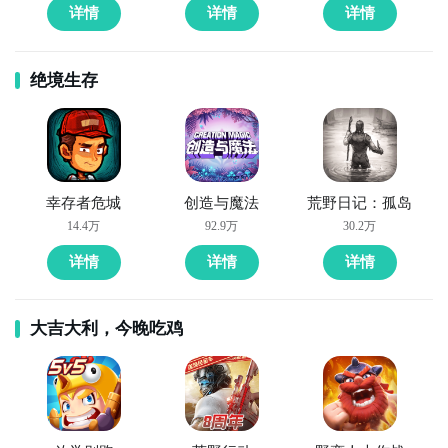
详情
详情
详情
绝境生存
幸存者危城
创造与魔法
荒野日记：孤岛
14.4万
92.9万
30.2万
详情
详情
详情
大吉大利，今晚吃鸡