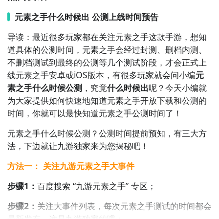
6. 《剑与魔法》：选择你的英雄角色，与其他玩家组
队，进行刺激的战斗和冒险，解锁技能、收集装备，成
元素之手什么时候出 公测上线时间预告
为这个奇幻世界中的传奇人物。

导读：最近很多玩家都在关注元素之手这款手游，想知
道具体的公测时间，元素之手会经过封测、删档内测、
7. 《星际迷航》：在宇宙中探索无限的星系，与其他玩
不删档测试到最终的公测等几个测试阶段，才会正式上
家组成联盟，建立基地、发展科技，进行战斗与贸易，
线元素之手安卓或iOS版本，有很多玩家就会问小编
元
成为星际的一员。

素之手什么时候公测
，究竟
什么时候出
呢？今天小编就
为大家提供如何快速地知道元素之手开放下载和公测的
8. 《神魔战纪》：成为一个强大的神魔使者，集结各种
时间，你就可以最快知道元素之手公测时间了！
神魔力量，与其他玩家一起进行战斗、征服领土，打破
诸神之间的平衡。

元素之手什么时候公测？公测
时间提前预知，有三大方
法，下边就让九游独家来为您揭秘吧！
9. 《龙之召唤》：作为一名召唤师，招募各种强大的
方法一： 关注九游元素之手大事件
龙，培养它们的能力，与其他召唤师进行对战，争夺龙
之王的宝座。

步骤1：
百度搜索
“
九游元素之手
”
专区
；
10. 《王者之战》：选择你的种族，领导一支强大的军
步骤2：
关注大事件列表，每次元素之手测试的时间都会
队，与其他玩家进行战争，争夺王位的统治权，在这个
最新发布，这是九游独家的哦；