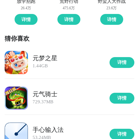
放学别跑
荒野行动
野蛮人大作战
26.4万
475.6万
23.6万
详情
详情
详情
猜你喜欢
元梦之星
详情
1.44GB
元气骑士
详情
729.37MB
手心输入法
详情
53.24MB