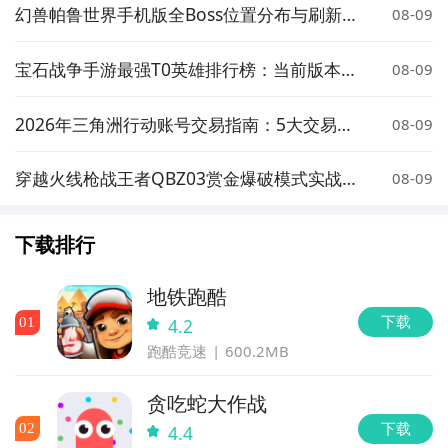
幻兽帕鲁世界手机版全Boss位置分布与刷新点
08-09
详解
宝石战争手游最强T0英雄排行榜：当前版本高
08-09
胜率核心角色推荐
2026年三角洲行动账号交易指南：5大交易平
08-09
台安全卖号全流程解析
穿越火线枪战王者QBZ03赏金爆破模式实战表
08-09
现与武器评测
下载排行
地铁跑酷
下载
0
1
4.2
跑酷竞速
600.2MB
贪吃蛇大作战
下载
0
2
4.4