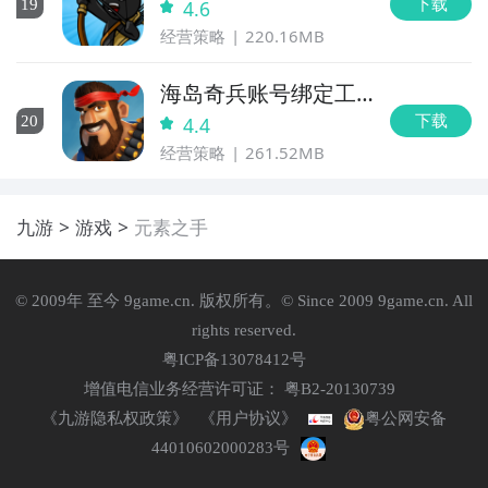
下载
19
4.6
经营策略
220.16MB
海岛奇兵账号绑定工
具
下载
20
4.4
经营策略
261.52MB
九游
游戏
元素之手
© 2009年 至今 9game.cn. 版权所有。© Since 2009 9game.cn. All
rights reserved.
粤ICP备13078412号
增值电信业务经营许可证： 粤B2-20130739
《九游隐私权政策》
《用户协议》
粤公网安备
44010602000283号