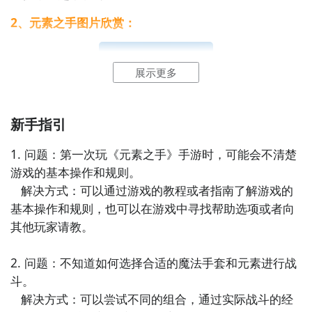
2、元素之手图片欣赏：
方法二： 下载九游APP，订阅元素之手的开测提醒
步骤1：
点击下载九游APP；
展示更多
步骤2：
进入APP搜索“元素之手”，订阅后可及时接受活
动,礼包,开测和开放下载的提醒；
新手指引
1. 问题：第一次玩《元素之手》手游时，可能会不清楚
九游APP
游戏的基本操作和规则。

刷好游 上九游
   解决方式：可以通过游戏的教程或者指南了解游戏的
基本操作和规则，也可以在游戏中寻找帮助选项或者向
其他玩家请教。

2. 问题：不知道如何选择合适的魔法手套和元素进行战
全球好游抢先下
福利礼包免费领
官方直播陪你玩
斗。

   解决方式：可以尝试不同的组合，通过实际战斗的经
立即下载