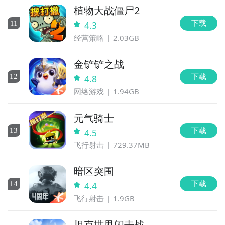
植物大战僵尸2
下载
11
4.3
经营策略
2.03GB
金铲铲之战
下载
12
4.8
网络游戏
1.94GB
元气骑士
下载
13
4.5
飞行射击
729.37MB
暗区突围
下载
14
4.4
飞行射击
1.9GB
坦克世界闪击战