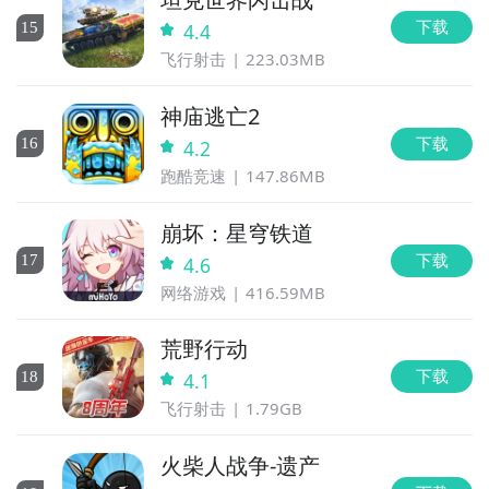
下载
15
4.4
飞行射击
223.03MB
神庙逃亡2
下载
16
4.2
跑酷竞速
147.86MB
崩坏：星穹铁道
下载
17
4.6
网络游戏
416.59MB
荒野行动
下载
18
4.1
飞行射击
1.79GB
火柴人战争-遗产