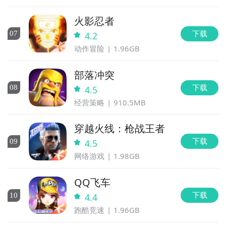
火影忍者
下载
0
7
4.2
动作冒险
1.96GB
部落冲突
下载
0
8
4.5
经营策略
910.5MB
穿越火线：枪战王者
下载
0
9
4.5
网络游戏
1.98GB
QQ飞车
下载
10
4.4
跑酷竞速
1.96GB