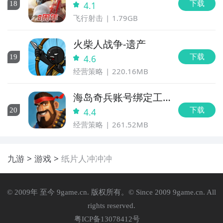
下载
18
4.1
飞行射击
1.79GB
火柴人战争-遗产
下载
19
4.6
经营策略
220.16MB
海岛奇兵账号绑定工
具
下载
20
4.4
经营策略
261.52MB
九游
游戏
纸片人冲冲冲
© 2009年 至今 9game.cn. 版权所有。© Since 2009 9game.cn. All
rights reserved.
粤ICP备13078412号