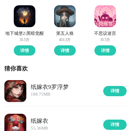
地下城堡2:黑暗觉醒
第五人格
不思议迷宫
35.5万
453.3万
35.5万
详情
详情
详情
猜你喜欢
纸嫁衣9罗浮梦
详情
188.75MB
纸嫁衣
详情
55.36MB