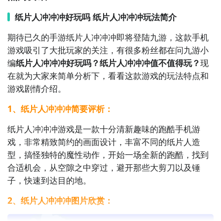
锻炼你的观察力和细节把握能力。游戏中有不同主题和
关卡，每一关都隐藏着精心设计的细微差别，考验你的
纸片人冲冲冲好玩吗 纸片人冲冲冲玩法简介
发现能力。

期待已久的手游纸片人冲冲冲即将登陆九游，这款手机
游戏吸引了大批玩家的关注，有很多粉丝都在问九游小
6. 《拼图大师》：将碎片拼接成完整的图片，享受拼图
编
纸片人冲冲冲好玩吗？纸片人冲冲冲值不值得玩？
现
的乐趣。游戏中有多种难度和图片类型可供选择，挑战
在就为大家来简单分析下，看看这款游戏的玩法特点和
你的拼图技巧和耐心。尽量在规定时间内完成拼图，展
游戏剧情介绍。
示你的拼图天赋。

1、纸片人冲冲冲简要评析：
7. 《俄罗斯方块》：将不同形状的方块逐行堆叠，消除
纸片人冲冲冲游戏是一款十分清新趣味的跑酷手机游
满行来获得积分。游戏中有不同的游戏速度和难度选
戏，非常精致简约的画面设计，丰富不同的纸片人造
择，考验你的反应速度和空间意识能力。用策略性地堆
型，搞怪独特的魔性动作，开始一场全新的跑酷，找到
砌方块，创造高得分和连击。

合适机会，从空隙之中穿过，避开那些大剪刀以及锤
子，快速到达目的地。
8. 《接水果》：通过控制一个篮子接住从天上掉下来的
水果，躲避障碍物。游戏中有多种水果和道具可供收集
2、纸片人冲冲冲图片欣赏：
和使用，挑战你的反应速度和手眼协调能力。尽量接住
更多的水果，避免水果掉落。
