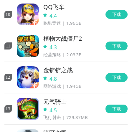
QQ飞车
下载
10
4.4
跑酷竞速
1.96GB
植物大战僵尸2
下载
11
4.3
经营策略
2.03GB
金铲铲之战
下载
12
4.8
网络游戏
1.94GB
元气骑士
下载
13
4.5
飞行射击
729.37MB