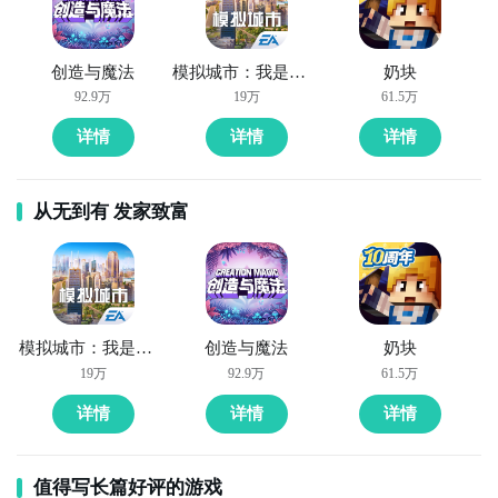
通过上面的游戏介绍和图片，可能大家对纸片人冲冲冲
有大致的了解了，不过这么游戏要怎么样才能抢先体验
创造与魔法
模拟城市：我是市长
奶块
到呢？不用担心，目前九游客户端已经开通了测试提醒
92.9万
19万
61.5万
了，通过在九游APP中搜索“纸片人冲冲冲”，点击右边
详情
详情
详情
的【订阅】或者是【开测提醒】，订阅游戏就不会错过
最先的下载机会了咯！
从无到有 发家致富
九游APP
刷好游 上九游
模拟城市：我是市长
创造与魔法
奶块
19万
92.9万
61.5万
详情
详情
详情
全球好游抢先下
福利礼包免费领
官方直播陪你玩
立即下载
值得写长篇好评的游戏