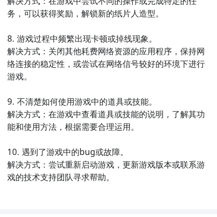
解决方式：在游戏中尝试不同的操作或完成特定的任
务，可以获得奖励，解锁新的纸片人造型。

全球好游抢先下
福利礼包免费领
官方直播陪你玩
8. 游戏过程中频繁出现卡顿或掉线现象。

立即下载
解决方式：关闭其他耗费网络资源的应用程序，保持网
络连接的稳定性，或尝试在网络信号较好的环境下进行
方法三： 查看九游开测表
游戏。

步骤1：
在九游开测表中玩家们可以看到当天所有进行开
测的手机游戏，以及最近十天即将进行测试的游戏，有
9. 不清楚如何使用游戏中的道具或技能。

具体的测试时间以及测试阶段介绍，玩家们可以在这里
解决方式：在游戏中查看道具或技能的说明，了解其功
查找纸片人冲冲冲的相关公测时间信息!
能和使用方法，根据需要合理运用。

步骤2：
访问地址>>>
手游开测表地址
10. 遇到了游戏中的bug或故障。

好了，纸片人冲冲冲公测时间的关注方法就讲到这里，
解决方式：尝试重新启动游戏，更新游戏版本或联系游
各位玩家是否都已经掌握好以上三种技巧了呢，随时随
戏的技术支持团队寻求帮助。
地关注纸片人冲冲冲什么时候开测，什么时候开放下
载，什么时候公测等信息，还有一个办法就是留意九游
纸片人冲冲冲专区的每日更新，欢迎大家积极参与讨论