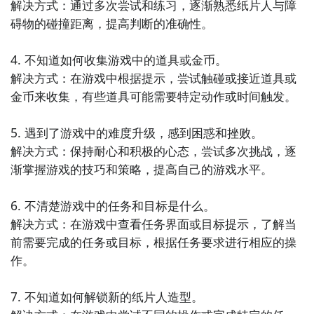
解决方式：通过多次尝试和练习，逐渐熟悉纸片人与障
碍物的碰撞距离，提高判断的准确性。

4. 不知道如何收集游戏中的道具或金币。

解决方式：在游戏中根据提示，尝试触碰或接近道具或
金币来收集，有些道具可能需要特定动作或时间触发。

方法二： 下载九游APP，订阅纸片人冲冲冲的开测提醒
5. 遇到了游戏中的难度升级，感到困惑和挫败。

步骤1：
点击下载九游APP；
解决方式：保持耐心和积极的心态，尝试多次挑战，逐
渐掌握游戏的技巧和策略，提高自己的游戏水平。

步骤2：
进入APP搜索“纸片人冲冲冲”，订阅后可及时接
受活动,礼包,开测和开放下载的提醒；
6. 不清楚游戏中的任务和目标是什么。

解决方式：在游戏中查看任务界面或目标提示，了解当
九游APP
前需要完成的任务或目标，根据任务要求进行相应的操
刷好游 上九游
作。

7. 不知道如何解锁新的纸片人造型。
