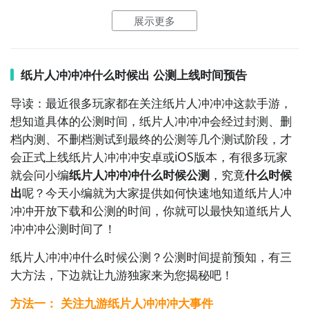
展示更多
9. 《消消乐》：通过消除相同颜色的方块来获得积分，
游戏中有各种消除技巧和道具可供使用。考验你的观察
力和快速决策能力，尽量在规定时间内消除更多的方
纸片人冲冲冲什么时候出 公测上线时间预告
块，获得高分。

导读：最近很多玩家都在关注纸片人冲冲冲这款手游，
想知道具体的公测时间，纸片人冲冲冲会经过封测、删
10. 《祖玛传奇》：通过射击彩色球进入旋转的球链，
档内测、不删档测试到最终的公测等几个测试阶段，才
消除相同颜色的球来获得积分。游戏中有多种关卡和障
会正式上线纸片人冲冲冲安卓或iOS版本，有很多玩家
碍物，考验你的射击准确性和反应速度。尽量用最少的
就会问小编
纸片人冲冲冲什么时候公测
，究竟
什么时候
球消除所有的彩色球，展示你的射击技巧。
出
呢？今天小编就为大家提供如何快速地知道纸片人冲
冲冲开放下载和公测的时间，你就可以最快知道纸片人
冲冲冲公测时间了！
纸片人冲冲冲什么时候公测？公测
时间提前预知，有三
大方法，下边就让九游独家来为您揭秘吧！
方法一： 关注九游纸片人冲冲冲大事件