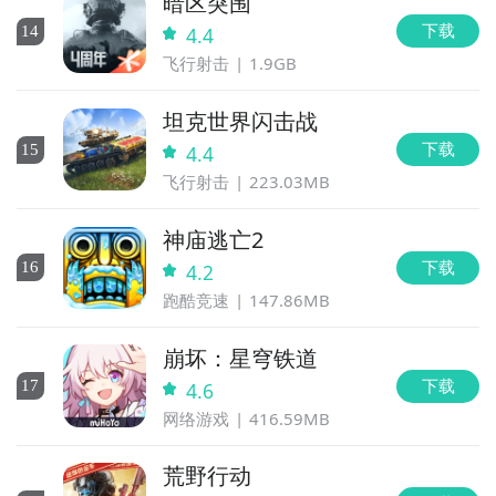
暗区突围
下载
14
4.4
飞行射击
1.9GB
坦克世界闪击战
下载
15
4.4
飞行射击
223.03MB
神庙逃亡2
下载
16
4.2
跑酷竞速
147.86MB
崩坏：星穹铁道
下载
17
4.6
网络游戏
416.59MB
荒野行动