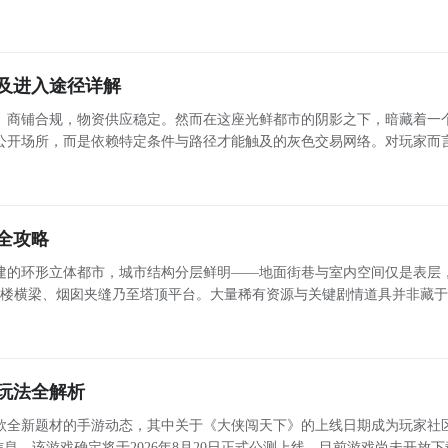
向：地图设计逻辑解析 本作地图以战术功能性为核心出发点，涵盖硬核对枪、经典爆破、团队协作
及进入途径详解
、商铺合规，物资供应稳定。然而在这座光鲜都市的阴影之下，暗藏着一
公开场所，而是依赖特定条件与路径才能触及的灰色交易网络。对玩家而
手中积压大量闲置赃物亟待变现时，黑市便成为关键资源获取与资产转化
心渠道
全攻略
建的环形立体都市，城市结构分层鲜明——地面街巷与室内空间仅是表层
钟楼横梁、烟囱夹缝乃至塔顶平台。大量稀有资源与关键剧情道具并非藏
与移动策略 高效抵达屋顶区域依
赖
玩法全解析
款全新题材的手游动态，其中关于《大侠闯天下》的上线日期成为玩家社
息，该游戏确定将于2026年8月20日正式公测上线。目前游戏尚未开放下