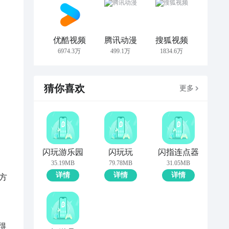
优酷视频
腾讯动漫
搜狐视频
6974.3万
499.1万
1834.6万
猜你喜欢
更多
闪玩游乐园
闪玩玩
闪指连点器
35.19MB
79.78MB
31.05MB
详情
详情
详情
方
得