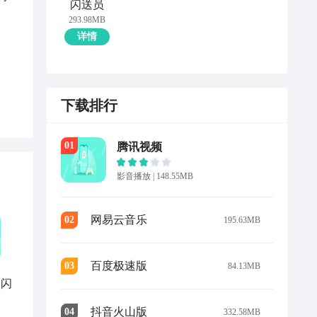
闪送员
293.98MB
详情
下载排行
0
1
腾讯视频
影音播放
|
148.55MB
网易云音乐
0
2
195.63MB
百度极速版
0
3
84.13MB
 闪
抖音火山版
0
4
332.58MB