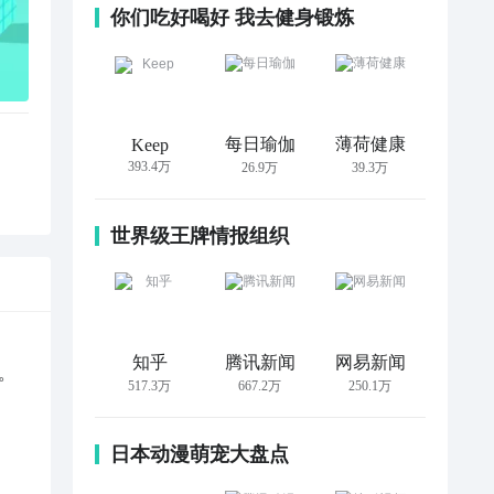
你们吃好喝好 我去健身锻炼
每日瑜伽
薄荷健康
Keep
393.4万
26.9万
39.3万
世界级王牌情报组织
知乎
腾讯新闻
网易新闻


517.3万
667.2万
250.1万
日本动漫萌宠大盘点