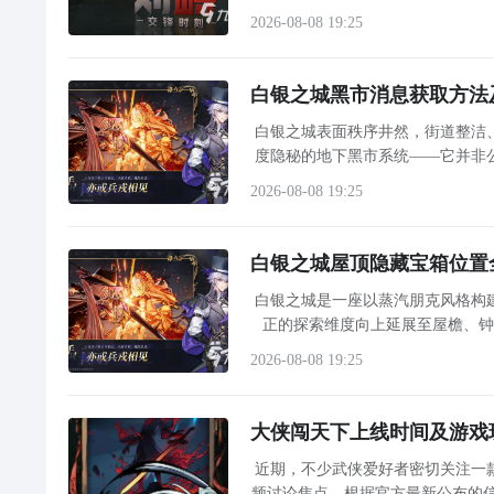
战术导
2026-08-08 19:25
白银之城黑市消息获取方法
白银之城表面秩序井然，街道整洁
度隐秘的地下黑市系统——它并非
当主线任务急需液态白银素材，或
2026-08-08 19:25
白银之城屋顶隐藏宝箱位置
白银之城是一座以蒸汽朋克风格构
正的探索维度向上延展至屋檐、
面，而是静待玩家跃上高处，开启屋顶寻宝之旅。 屋顶探索必备：滑翔协同机制
2026-08-08 19:25
大侠闯天下上线时间及游戏
近期，不少武侠爱好者密切关注一
频讨论焦点。根据官方最新公布的信