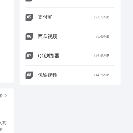
支付宝
0
5
173.72MB
西瓜视频
0
6
75.46MB
QQ浏览器
0
7
146.48MB
优酷视频
0
8
114.76MB
多
入其
硬核