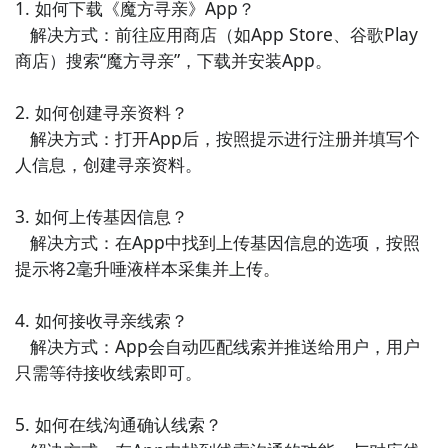
1. 如何下载《魔方寻亲》App？

5. 《美食搜索》 - 这款生活休闲类APP提供了快速搜索
   解决方式：前往应用商店（如App Store、谷歌Play
附近美食的功能，让你随时随地找到满足口腹之欲的美
商店）搜索“魔方寻亲”，下载并安装App。

食店。

2. 如何创建寻亲资料？

6. 《智能提醒》 - 这款小工具类APP可以根据你设定的
   解决方式：打开App后，按照提示进行注册并填写个
提醒事项和时间，智能地提醒你重要的日程安排，让你
人信息，创建寻亲资料。

不再错过重要事情。

3. 如何上传基因信息？

7. 《音乐放松》 - 这款生活休闲类APP提供了各种放松
   解决方式：在App中找到上传基因信息的选项，按照
音乐和冥想音频，帮助你放松心情，减轻压力，提高专
提示将2毫升唾液样本采集并上传。

注力。

4. 如何接收寻亲线索？

8. 《艺术绘画》 - 这款小工具类APP提供了各种绘画工
   解决方式：App会自动匹配线索并推送给用户，用户
具和素材，让你在手机上尽情发挥创造力，体验艺术的
只需等待接收线索即可。

乐趣。

5. 如何在线沟通确认线索？

9. 《美妆达人》 - 这款生活休闲类APP提供了时尚美妆