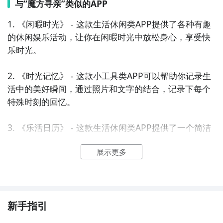
与“魔方寻亲”类似的APP
1. 《闲暇时光》 - 这款生活休闲类APP提供了各种有趣
的休闲娱乐活动，让你在闲暇时光中放松身心，享受快
乐时光。

2. 《时光记忆》 - 这款小工具类APP可以帮助你记录生
活中的美好瞬间，通过照片和文字的结合，记录下每个
特殊时刻的回忆。

3. 《乐活日历》 - 这款生活休闲类APP提供了一个简洁
易用的日历工具，帮助你管理时间、安排活动，让你的
展示更多
生活更加有条不紊。

4. 《随心笔记》 - 这款小工具类APP具备强大的笔记功
能，让你随时记录灵感、想法和待办事项，让生活更加
有组织和高效。

新手指引