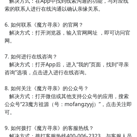
   解决方式：在App中找到线索沟通的功能，与对应线
的相关资讯和教程，帮助你学习化妆技巧，打造迷人妆
索的联系人进行在线沟通以确认亲缘关系。

容。

6. 如何联系《魔方寻亲》的官网？

10. 《健身助手》 - 这款小工具类APP提供了详细的健
   解决方式：打开浏览器，输入官网网址 ，即可访问官
身计划和教程，让你在家也能进行科学有效的健身训
网。

练，保持健康体魄。
7. 如何进行在线咨询？

   解决方式：打开App后，进入“我的”页面，找到“寻亲
咨询”选项，点击进入进行在线咨询。

8. 如何关注《魔方寻亲》的公众号？

   解决方式：打开微信或其他支持公众号的应用，搜索
公众号“23魔方祖源（号：mofangzyyj）”，点击关注即
可。

9. 如何拨打《魔方寻亲》的客服热线？

   解决方式：拨打客服热线400-006-2323，与客服人员