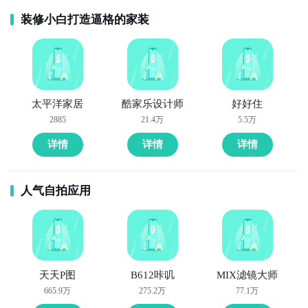
装修小白打造逼格的家装
太平洋家居
酷家乐设计师
好好住
2885
21.4万
5.5万
详情
详情
详情
人气自拍应用
天天P图
B612咔叽
MIX滤镜大师
665.9万
275.2万
77.1万