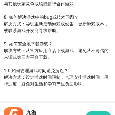
与其他玩家竞争成绩或进行合作游戏。

8. 如何解决游戏中的bug或技术问题？

解决方式：尝试重新启动游戏或设备，更新游戏版本，
或联系游戏开发商寻求帮助。

9. 如何安全地下载游戏？

解决方式：从官方应用商店下载游戏，避免从不可信的
3
下载流行的圆电脑版的程序安装包
来源或第三方平台下载。

1）安装完毕之后，进入猩猩助手中的精品聚焦页面，在
搜索栏中输入“流行的圆”，就会出现这款游戏的最新电
10. 如何管理游戏时间避免沉迷？

脑版程序安装包。点击下载，耐心等待下载安装完毕
解决方式：设定游戏时间限制，合理安排游戏时间，保
后，就可以在我的游戏中出现了相应的流行的圆图标
持适度，避免对生活和学习产生负面影响。
啦。​
2）重点贴士：有时候猩猩助手还没来得及更新最新的流
行的圆安装包，小伙伴们可能就没办法在精品聚焦中搜
索到相应的游戏。不过没关系，大家可以进入九游专区
九游