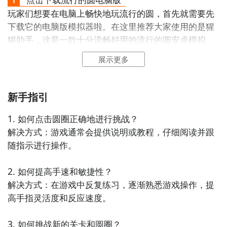
一键高速下载，礼包轻松到手！
玩家们想要在电脑上畅快地玩流行的圆，首先就需要先
下载它的电脑版模拟器啦。在这里推荐大家使用的是猩
猩助手，这是一款十分流畅好用的流行的圆安卓模拟
器，性能强悍，功能完备，同时能够支持多开和各种辅
展示更多
助功能，是电脑玩流行的圆的首选。可以完美兼容各种
安卓游戏，除了流行的圆之外，还会不断更新其他热门
手游。
新手指引
连GD都在玩的游戏APP
点击这里流行的圆电脑版下载地址
1. 如何点击圆圈正确地进行挑战？

点击高速下载和GD一起面对面
解决方式：游戏通常会提供说明或教程，仔细阅读并跟
随指示进行操作。

智能预约礼包和下载你还等什么
2. 如何提高手速和敏捷性？

解决方式：在游戏中反复练习，逐渐熟悉游戏操作，提
高手指灵活度和反应速度。

3. 如何挑战新的关卡和圆圈？
