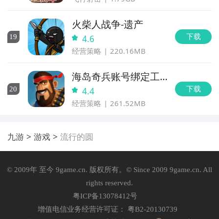
火柴人战争-遗产
下载
19
4.6
经营策略
220.16MB
海岛奇兵账号绑定工
具
下载
20
4.4
经营策略
261.52MB
九游
游戏
流行的圆
© 2009年 至今 9game.cn. 版权所有。© Since 2009 9game.cn. All
rights reserved.
粤ICP备13078412号
增值电信业务经营许可证： 粤B2-20130739