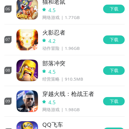
猫和老鼠
下载
0
6
4.5
网络游戏
1.77GB
火影忍者
下载
0
7
4.2
动作冒险
1.96GB
部落冲突
下载
0
8
4.5
经营策略
910.5MB
穿越火线：枪战王者
下载
0
9
4.5
网络游戏
1.98GB
QQ飞车