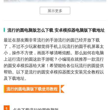
展示更多
流行的圆电脑版怎么下载 安卓模拟器电脑版下载地址
最近在朋友圈非常流行的手游流行的圆已经开放下载
了，不过不少玩家都觉得手机上玩流行的圆手机屏幕太
小，操作不方便，画面不够清晰炫酷。那么如何在电脑
上运行流行的圆这款手游呢？小编现在就推荐一款流行
通过上面的游戏介绍和图片，可能大家对流行的圆有大
的圆安卓模拟器给大家！希望能给各位玩流行的圆提供
致的了解了，不过这么游戏要怎么样才能抢先体验到
帮助。以下是流行的圆安卓模拟器图文安装完全教程以
呢？不用担心，目前九游客户端已经开通了测试提醒
及下载地址。
了，通过在九游APP中搜索“流行的圆”，点击右边的
【订阅】或者是【开测提醒】，订阅游戏就不会错过最
流行的圆电脑版下载使用教程
先的下载机会了咯！
下载九游APP订阅流行的圆>>>>>>
1
点击下载流行的圆电脑版