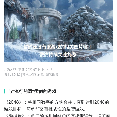
九游APP
| 更新:
2026-07-14 14:14:13
版本:
8.5.4.0
| 要求:
权限详情
、
隐私政策
与“流行的圆”类似的游戏
《2048》：将相同数字的方块合并，直到达到2048的
游戏目标。简单却富有挑战性的益智游戏。

《消消乐》：通过消除相同颜色的方块来得分，快节奏