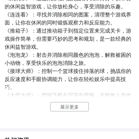
的休闲益智游戏，让你放松身心，享受消除的乐趣。

《连连看》：寻找并消除相同的图案，清理整个游戏界
面，让你在休闲的同时锻炼观察力和反应能力。

《推箱子》：通过推动箱子到指定位置来完成关卡，游
戏操作简单，但需要巧妙的思考和规划，是一款经典的
休闲益智游戏。

《泡泡龙》：射击并消除相同颜色的泡泡，解救被困的
小动物，享受快乐的泡泡消除之旅。

《接球大师》：控制一个篮球接住掉落的球，挑战你的
反应速度和手眼协调能力，让你在轻松娱乐中提高技
巧。

《太空大战》：驾驶飞船在宇宙中穿梭，击败敌人并收
集道具，享受刺激的太空冒险之旅。

展示更多
《拼图迷宫》：解开拼图迷宫的谜题，将拼图块移动到
正确的位置，锻炼你的空间想象力和逻辑思维能力。

《数独大师》：填写9x9的数独格子，确保每行、每列
和每个九宫格内的数字都不重复，挑战你的数学推理能