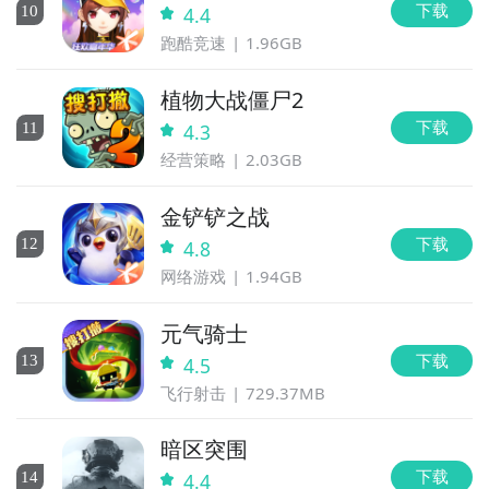
下载
10
4.4
跑酷竞速
1.96GB
植物大战僵尸2
下载
11
4.3
经营策略
2.03GB
金铲铲之战
下载
12
4.8
网络游戏
1.94GB
元气骑士
下载
13
4.5
飞行射击
729.37MB
暗区突围
下载
14
4.4