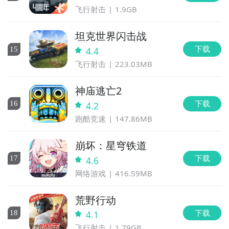
飞行射击
1.9GB
坦克世界闪击战
下载
15
4.4
飞行射击
223.03MB
神庙逃亡2
下载
16
4.2
跑酷竞速
147.86MB
崩坏：星穹铁道
下载
17
4.6
网络游戏
416.59MB
荒野行动
下载
18
4.1
飞行射击
1.79GB