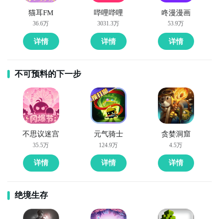
版怎么下载安装了吧？如果不清楚或者有其他疑问的，
猫耳FM
哔哩哔哩
咚漫漫画
可以在下面留言。赶紧下载这个模拟器
，一起在电脑上
36.6万
3031.3万
53.9万
玩流行的圆吧。
详情
详情
详情
不可预料的下一步
不思议迷宫
元气骑士
贪婪洞窟
35.5万
124.9万
4.5万
详情
详情
详情
绝境生存