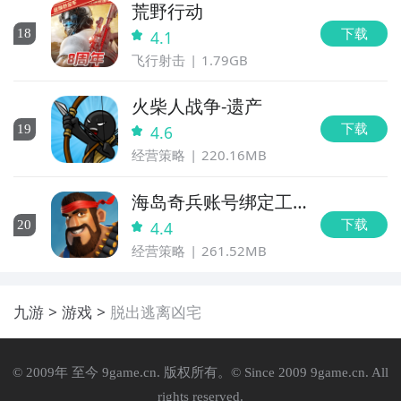
荒野行动
下载
18
4.1
飞行射击
1.79GB
火柴人战争-遗产
下载
19
4.6
经营策略
220.16MB
海岛奇兵账号绑定工
具
下载
20
4.4
经营策略
261.52MB
九游
游戏
脱出逃离凶宅
© 2009年 至今 9game.cn. 版权所有。© Since 2009 9game.cn. All
rights reserved.