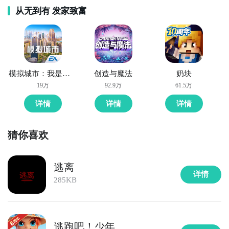
从无到有 发家致富
模拟城市：我是市长
创造与魔法
奶块
19万
92.9万
61.5万
详情
详情
详情
猜你喜欢
逃离
详情
285KB
逃跑吧！少年