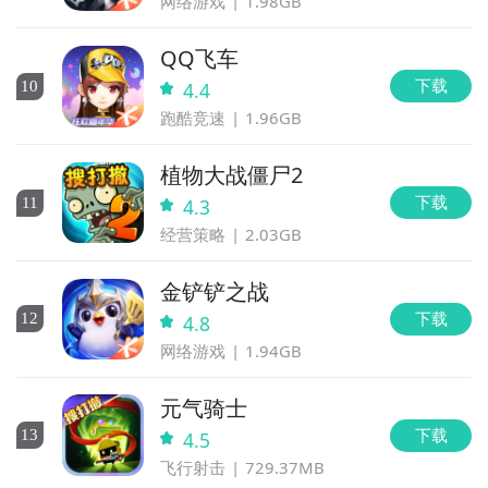
网络游戏
1.98GB
QQ飞车
下载
10
4.4
跑酷竞速
1.96GB
植物大战僵尸2
下载
11
4.3
经营策略
2.03GB
金铲铲之战
下载
12
4.8
网络游戏
1.94GB
元气骑士
下载
13
4.5
飞行射击
729.37MB