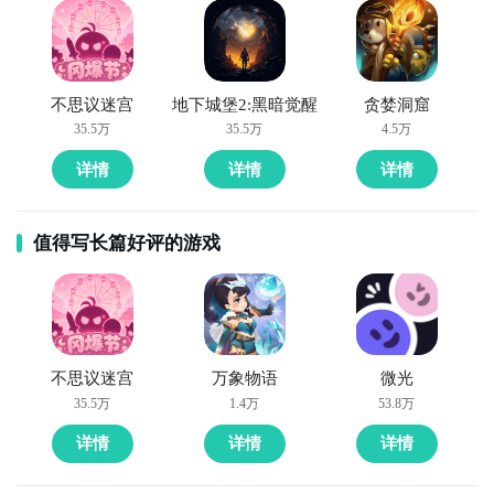
不思议迷宫
地下城堡2:黑暗觉醒
贪婪洞窟
35.5万
35.5万
4.5万
详情
详情
详情
连GD都在玩的游戏APP
点击高速下载和GD一起面对面
值得写长篇好评的游戏
智能预约礼包和下载你还等什么
不思议迷宫
万象物语
微光
35.5万
1.4万
53.8万
详情
详情
详情