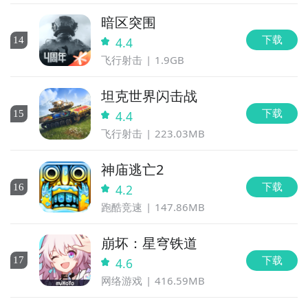
暗区突围
下载
14
4.4
飞行射击
1.9GB
坦克世界闪击战
下载
15
4.4
飞行射击
223.03MB
神庙逃亡2
下载
16
4.2
跑酷竞速
147.86MB
崩坏：星穹铁道
下载
17
4.6
网络游戏
416.59MB