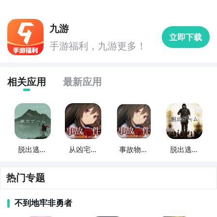
九游
立即下载
手游福利，九游更多！
相关应用
最新应用
通过上面的游戏介绍和图片，可能大家对脱出逃离凶宅
有大致的了解了，不过这么游戏要怎么样才能抢先体验
到呢？不用担心，目前九游客户端已经开通了测试提醒
了，通过在九游APP中搜索“脱出逃离凶宅”，点击右边
脱出逃离
从凶宅中
事故物件
脱出逃出
的【订阅】或者是【开测提醒】，订阅游戏就不会错过
灵峰
脱出
逃离凶宅
感染都市
最先的下载机会了咯！
热门专题
下载九游APP订阅脱出逃离凶宅>>>>>>
不到地牢非勇者
一键高速下载，礼包轻松到手！