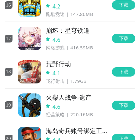
下载
16
4.2
跑酷竞速
147.86MB
崩坏：星穹铁道
下载
17
4.6
网络游戏
416.59MB
荒野行动
下载
18
4.1
飞行射击
1.79GB
火柴人战争-遗产
下载
19
4.6
经营策略
220.16MB
海岛奇兵账号绑定工
具
下载
20
4.4