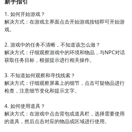
新手指引
戏中的冒险元素和休闲益智的玩法相结合，给你带来不
一样的游戏体验。

1. 如何开始游戏？

解决方式：在游戏主界面点击开始游戏按钮即可开始游
6. 《奇幻魔法学院之谜》：成为一名魔法学院的学生，
戏。

解开学院里的各种谜题，探索神秘的魔法世界。游戏中
充满了魔法元素和奇幻场景，带给你无限的想象空间。

2. 游戏中的任务不清晰，不知道该怎么做？

解决方式：仔细观察游戏中的环境和物品，与NPC对话
7. 《古老寺庙的神秘之旅》：进入一座古老的寺庙，解
获取任务目标，根据提示进行相关操作。

开隐藏的谜题，探索神秘的秘密。游戏中的关卡设计精
巧，画面细腻，给你带来别样的冒险体验。

3. 不知道如何观察和寻找线索？

解决方式：仔细观察屏幕上的细节，点击可疑物品进行
8. 《迷失时空之旅》：你被困在一个时空迷宫中，需要
检查，注意细节变化和提示文字。

通过解谜，找出正确的时空通道，回到现实世界。游戏
中的时空转换机制创新独特，让你感受不同时间和空间
4. 如何使用道具？

的变化。

解决方式：在游戏中点击背包或道具栏，选择需要使用
的道具，然后点击对应的物品或区域进行使用。

9. 《魔法森林之旅》：进入一个充满魔法的森林，通过