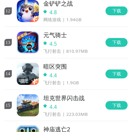
金铲铲之战
下载
12
4.8
网络游戏
1.94GB
元气骑士
下载
13
4.5
飞行射击
810.97MB
暗区突围
下载
14
4.4
飞行射击
1.9GB
坦克世界闪击战
下载
15
4.4
飞行射击
223.03MB
神庙逃亡2