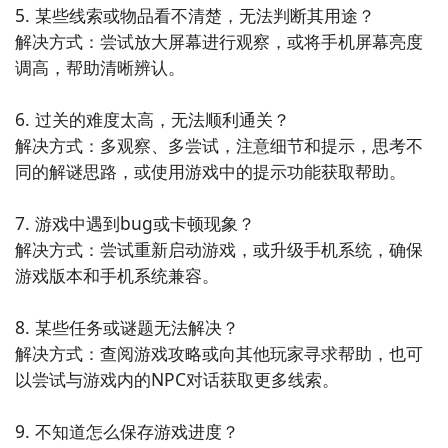
解谜，找到隐藏的宝藏，解开魔法的秘密。游戏中的谜
5. 某些线索或物品看不清楚，无法判断其用途？

题设计巧妙，场景绚丽多样，让你陶醉在神奇的魔法世
解决方式：尝试放大屏幕进行观察，或将手机屏幕亮度
界中。

调高，帮助清晰辨认。

10. 《神秘博物馆的秘密》：进入神秘的博物馆，解开
6. 过关的难度太高，无法顺利通关？

博物馆中的各种谜题，找到隐藏的宝藏和珍贵文物。游
解决方式：多观察、多尝试，注意细节和提示，思考不
戏中融合了益智解谜和冒险探索的元素，让你体验到博
同的解谜思路，或使用游戏中的提示功能获取帮助。

物馆的神秘之旅。
7. 游戏中遇到bug或卡顿现象？

解决方式：尝试重新启动游戏，或升级手机系统，确保
游戏版本和手机系统兼容。

8. 某些任务或谜题无法解决？

解决方式：查阅游戏攻略或向其他玩家寻求帮助，也可
以尝试与游戏内的NPC对话获取更多线索。

9. 不知道怎么保存游戏进度？
