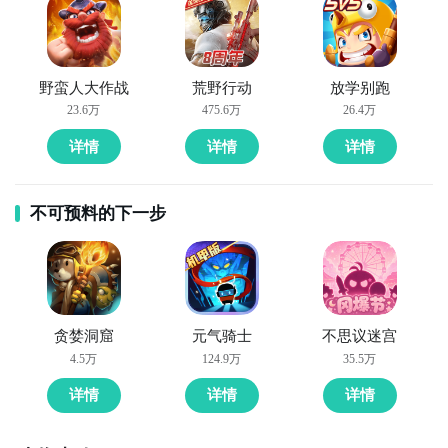
野蛮人大作战
荒野行动
放学别跑
23.6万
475.6万
26.4万
详情
详情
详情
不可预料的下一步
贪婪洞窟
元气骑士
不思议迷宫
4.5万
124.9万
35.5万
详情
详情
详情