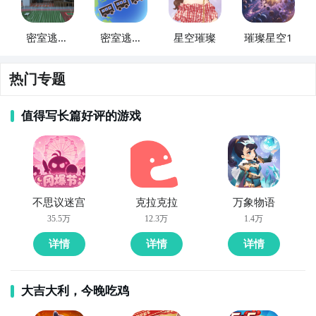
密室逃脱
密室逃脱
星空璀璨
璀璨星空1
雨季的学
星空
校
热门专题
值得写长篇好评的游戏
不思议迷宫
克拉克拉
万象物语
35.5万
12.3万
1.4万
详情
详情
详情
大吉大利，今晚吃鸡