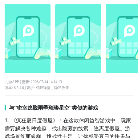
九游APP
| 更新:
2026-07-14 14:14:13
版本:
8.5.4.0
| 要求:
权限详情
、
隐私政策
与“密室逃脱雨季璀璨星空”类似的游戏
1. 《疯狂夏日度假屋》：在这款休闲益智游戏中，玩家
需要解决各种难题，找出隐藏的线索，逃离度假屋。游
戏场景绚丽多样，挑战性十足，让你感受夏日的快乐与