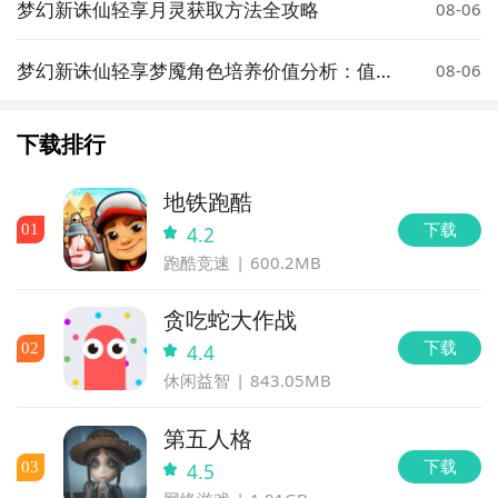
梦幻新诛仙轻享月灵获取方法全攻略
08-06
梦幻新诛仙轻享梦魇角色培养价值分析：值得
08-06
投入资源吗
下载排行
地铁跑酷
下载
0
1
4.2
跑酷竞速
600.2MB
贪吃蛇大作战
下载
0
2
4.4
休闲益智
843.05MB
第五人格
下载
0
3
4.5