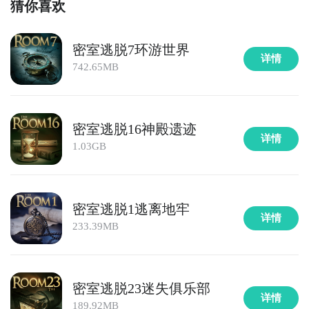
猜你喜欢
密室逃脱7环游世界
详情
742.65MB
密室逃脱16神殿遗迹
详情
1.03GB
密室逃脱1逃离地牢
详情
233.39MB
密室逃脱23迷失俱乐部
详情
189.92MB