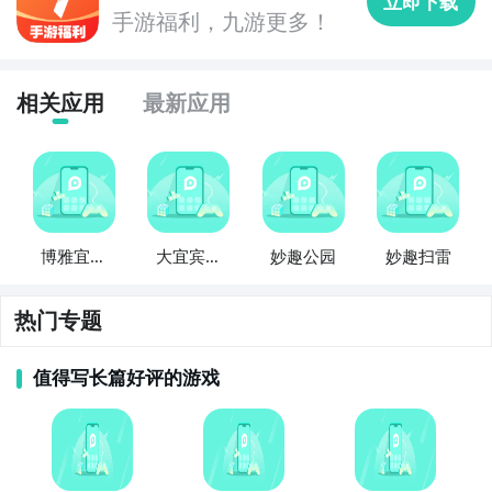
立即下载
的点数相加达到最大的数值。挑战自己的极限，成为拼
手游福利，九游更多！
十之王。

相关应用
最新应用
6. 《21点挑战》：在这款游戏中，你将成为一名赌场的
黑杰克高手。通过抽取牌，使手中牌的点数接近或等于
21点，但不能超过。与庄家进行对决，尽量赢得更多的
筹码。

7. 《麻将大师》：这是一款经典的中国麻将游戏，规则
博雅宜宾
大宜宾棋
妙趣公园
妙趣扫雷
简单易懂。与其他玩家进行对局，组合成各种特定的牌
棋牌
牌
型，赢得游戏的胜利。感受麻将的魅力，成为一名麻将
热门专题
大师。

值得写长篇好评的游戏
8. 《三国杀》：在这款扑克棋牌游戏中，你将进入三国
时期，扮演不同的武将角色。使用你的策略和技能，与
其他玩家进行战斗，争夺最终的胜利。体验三国的战争
与策略吧。
