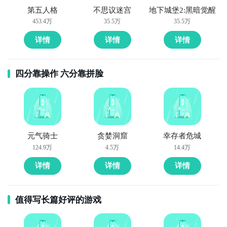
第五人格
不思议迷宫
地下城堡2:黑暗觉醒
9. 《斗地主之王》：成为一名地主的王者吧！在这款游
453.4万
35.5万
35.5万
戏中，你将与其他玩家进行对决，使用你的智慧和策略
详情
详情
详情
赢得每一局的胜利。挑战不同的级别，成为斗地主之
王。

四分靠操作 六分靠拼脸
10. 《财神麻将》：这是一款刺激有趣的麻将游戏，你
将扮演一位赌徒，通过和其他玩家竞技，争夺最终的胜
利。利用你的智慧和运气，尽量赢得更多的筹码和财
富。
元气骑士
贪婪洞窟
幸存者危城
124.9万
4.5万
14.4万
详情
详情
详情
值得写长篇好评的游戏