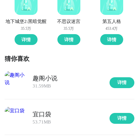
地下城堡2:黑暗觉醒
不思议迷宫
第五人格
35.5万
35.5万
453.4万
详情
详情
详情
猜你喜欢
趣阁小说
详情
31.59MB
宜口袋
详情
53.71MB