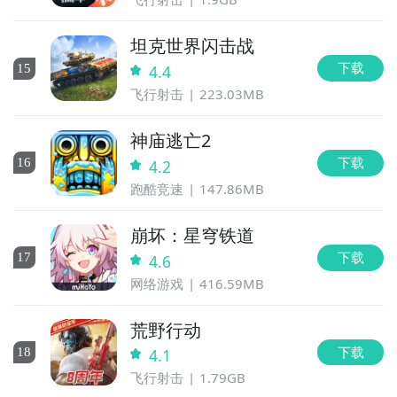
坦克世界闪击战
下载
15
4.4
飞行射击
223.03MB
神庙逃亡2
下载
16
4.2
跑酷竞速
147.86MB
崩坏：星穹铁道
下载
17
4.6
网络游戏
416.59MB
荒野行动
下载
18
4.1
飞行射击
1.79GB