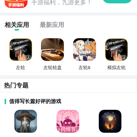
6. 《夹娃娃》：通过控制夹子的位置和抓取时机，尽可
手游福利，九游更多！
能多地抓取娃娃，完成关卡目标。这款休闲益智游戏充
满了乐趣和刺激，让你体验到抓娃娃的成就感。

相关应用
最新应用
7. 《消消乐麻将》：融合了消除和麻将的元素，这款游
戏考验你的观察力和策略性。通过消除相同的麻将牌来
完成任务，享受益智游戏和麻将的双重乐趣。

8. 《拼图迷宫》：通过移动迷宫中的方块，解开谜题，
左轮
左轮轮盘
左轮8
模拟左轮
帮助主角通关。这款休闲益智游戏充满了挑战性的迷宫
设计，让你在解谜的过程中体验到成就感。

热门专题
9. 《翻翻看》：通过翻转卡片，找出相同的图案进行配
值得写长篇好评的游戏
对消除。这款简单而有趣的游戏适合所有年龄段的玩
家，让你在休闲时刻轻松娱乐。

10. 《数字华容道》：将数字方块按照正确的顺序移
动，最终将它们排列成正确的数字序列。这款传统的休