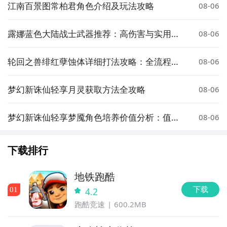
江南百景图常柏君角色介绍及玩法攻略
08-06
露娜蓝色大陆战士武器推荐：高伤害与实用性
08-06
强的装备选择
轮回之兽绯红孽蚀体详细打法攻略：全流程通
08-06
关技巧与注意事项
梦幻新诛仙轻享月灵获取方法全攻略
08-06
梦幻新诛仙轻享梦魇角色培养价值分析：值得
08-06
投入资源吗
下载排行
地铁跑酷
下载
0
1
4.2
跑酷竞速
600.2MB