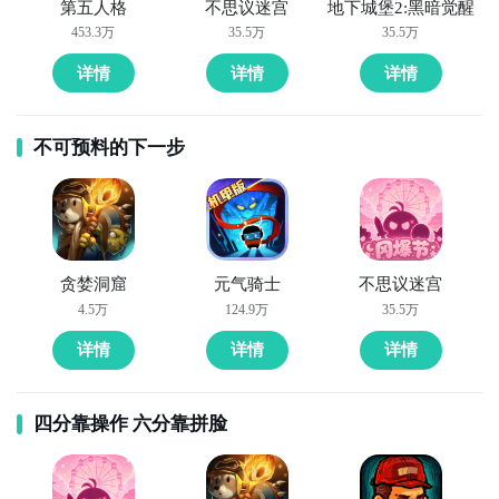
第五人格
不思议迷宫
地下城堡2:黑暗觉醒
闲益智游戏加入了数字元素，给你带来全新的挑战和乐
453.3万
35.5万
35.5万
趣。
详情
详情
详情
不可预料的下一步
贪婪洞窟
元气骑士
不思议迷宫
4.5万
124.9万
35.5万
详情
详情
详情
四分靠操作 六分靠拼脸