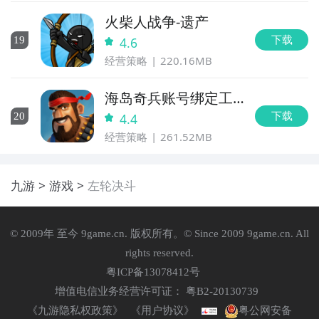
火柴人战争-遗产
下载
19
4.6
经营策略
220.16MB
海岛奇兵账号绑定工
具
下载
20
4.4
经营策略
261.52MB
九游
游戏
左轮决斗
© 2009年 至今 9game.cn. 版权所有。© Since 2009 9game.cn. All
rights reserved.
粤ICP备13078412号
增值电信业务经营许可证： 粤B2-20130739
《九游隐私权政策》
《用户协议》
粤公网安备