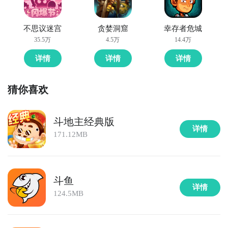
不思议迷宫
贪婪洞窟
幸存者危城
35.5万
4.5万
14.4万
详情
详情
详情
猜你喜欢
斗地主经典版
详情
171.12MB
斗鱼
详情
124.5MB