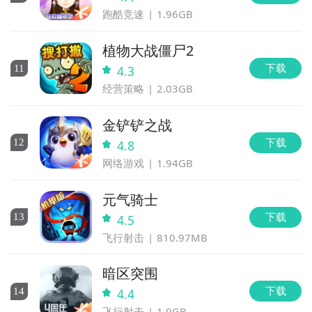
跑酷竞速
1.96GB
植物大战僵尸2
下载
11
4.3
经营策略
2.03GB
金铲铲之战
下载
12
4.8
网络游戏
1.94GB
元气骑士
下载
13
4.5
飞行射击
810.97MB
暗区突围
下载
14
4.4
飞行射击
1.9GB