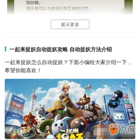
展示更多
挂机捉妖这个设定在游戏里是有的，就是孔明灯。这个
捉妖道具是通过好友礼物里开出来的，也是目前游戏里
一起来捉妖自动捉妖攻略 自动捉妖方法介绍
唯一一个不算辅助
软件
的挂机抓怪方式。只是在大多数
人的眼里，孔明灯这种
放置
自动捉妖的道具，大多数都
一起来捉妖怎么自动捉妖？下面小编给大家介绍一下，
是低资质的妖灵，最后会被作为口粮用掉。
希望你能喜欢！