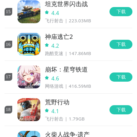
坦克世界闪击战
下载
15
4.4
飞行射击
223.03MB
神庙逃亡2
下载
16
4.2
跑酷竞速
147.86MB
崩坏：星穹铁道
下载
17
4.6
网络游戏
416.59MB
荒野行动
下载
18
4.1
飞行射击
1.79GB
火柴人战争-遗产