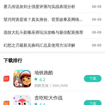
赛几传说灰剑士强度评测与实战表现分析
08-08
望月阿寅是谁？真实身份、背景故事及网络热
08-08
度解析
选技大乱斗剧毒巫师玩法攻略与最佳配装推荐
08-08
幻想之刃最新兑换码汇总及使用方法详解
08-08
下载排行
地铁跑酷
下载
0
1
4.2
跑酷竞速
600.2MB
贪吃蛇大作战
下载
0
2
4.4