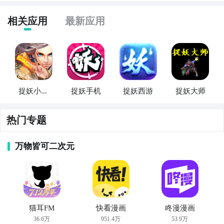
6、走的太快错过鼓
我们可以在自己所在位置
放置
孔明灯，
相关应用
最新应用
针对在路边的有鼓有妖但又不方便停下来捉的时候可
每盏孔明灯都可以捕捉一只妖精，但是要是通过此手段
用，关闭手机
定位
捉就是了。只要不乱切屏和打开活动
捕捉的妖精，不会获得妖精符印等道具，仅可获得首次
新闻之类的就不会被系统检测到
解锁
图鉴的奖励，但同时也不会消耗封妖魂珠。
7、
解锁
图鉴
好友之间互赠孔明灯的行为，是我们日常获取孔明灯的
主要途径。
解锁图鉴可以增加捉妖时云纹奖励，所以搞到资质不错
捉妖小天
捉妖手机
捉妖西游
捉妖大师
师修仙捉
的就升级进化一下优先解锁图鉴吧。
小编推荐阅读：
一起来捉妖孔明灯获得方法攻略
妖
热门专题
8、攒蓝球攒蓝球
以上就是小编为大家整理的一起来捉妖自动捉妖怎么捉
攻略，关注
九游
了解更多游戏内容！
合成蓝球后都攒起来不要乱用，一般周末活动时都会给
万物皆可二次元
双倍云纹的。这时候再去使用，不一定得去捉活动怪，
捉公园里成群的巢穴怪也不错的。这个时候肝上一小时
比平常捉妖捉断手来的云纹要多!
9、
灵石
孵化
猫耳FM
快看漫画
咚漫漫画
36.6万
951.4万
53.9万