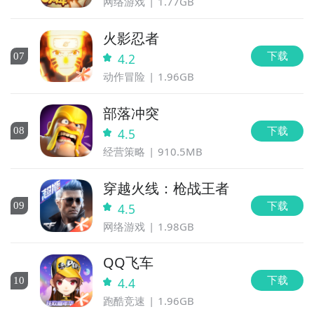
网络游戏
1.77GB
火影忍者
下载
0
7
4.2
动作冒险
1.96GB
部落冲突
下载
0
8
4.5
经营策略
910.5MB
穿越火线：枪战王者
下载
0
9
4.5
网络游戏
1.98GB
QQ飞车
下载
10
4.4
跑酷竞速
1.96GB