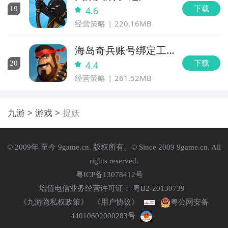
下载
19
4.6
经营策略
220.16MB
海岛奇兵账号绑定工
具
下载
20
4.4
经营策略
261.52MB
九游
游戏
捉妖
© 2009年 至今 9game.cn. 版权所有。© Since 2009 9game.cn. All
rights reserved.
粤ICP备13078412号
增值电信业务经营许可证： 粤B2-20130739
《九游隐私权政策》
《用户协议》
粤公网安备
44010602000283号