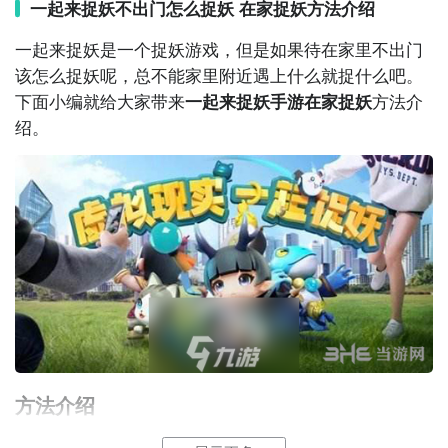
为背景，玩家可以扮演孙悟空等经典角色，与其他玩家
一起来捉妖不出门怎么捉妖 在家捉妖方法介绍
一起探索西游世界。游戏中有丰富的剧情和多样的任
一起来捉妖是一个捉妖游戏，但是如果待在家里不出门
务，让你感受到西游的神奇与魅力。

该怎么捉妖呢，总不能家里附近遇上什么就捉什么吧。
下面小编就给大家带来
一起来捉妖
手游
在家捉妖
方法介
6. 《天龙八部》：这是一款根据金庸先生的同名小说改
绍。
编的游戏，以古代武侠为题材。玩家可以扮演小龙女、
杨过等经典角色，与其他玩家一起进行战斗和冒险。游
戏中拥有精彩的剧情和丰富的社交玩法。

7. 《封神之刻》：这是一款以封神演义为背景的角色扮
演游戏，玩家可以扮演成各种封神角色，与其他玩家进
行战斗和互动。游戏中有多样的剧情和任务，让你体验
到封神故事的魅力。

8. 《问道》：这是一款以道家文化为背景的游戏，玩家
可以选择不同的职业进行修炼和战斗。游戏中有丰富的
方法介绍
剧情和多样的活动，让你感受到修仙之路的奇幻和神
妖灵可以用
灵珠
捕捉，也可以放孔明灯等待妖灵上钩，
秘。
