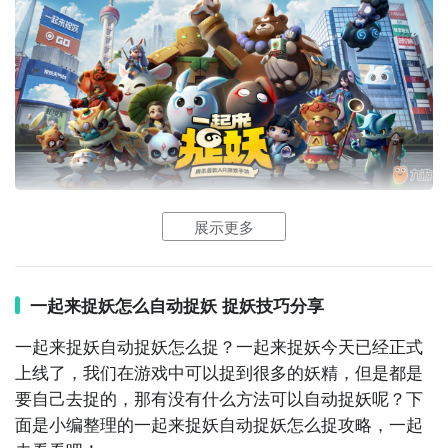
其实孔明灯抓来的妖灵都是靠随机的，并且抓捕命中率
是百分百的。为什么不试一试将孔明灯放置在会刷出巢
穴妖灵的位置呢?这样既可以抓到稀有的妖灵，也不用担
心抓来的口粮不划算了。除此之外的挂机捉妖，还有一
些简单的辅助插件，不过只能开起来执行一些普通妖灵
以上就是小编为大家收集的一起来捉妖怎么自动捉妖？
的捕捉，并且投掷球的方式都是固定的，效率虽然高，
一起来捉妖自动捉妖方法攻略的相关内容，想了解更多
但是很容易被发现封号了，慎用。
的内容，请继续关注
九游
资讯频道！
好了，以上就是小编为大家整理的具体攻略教程了，更
一起来捉妖有哪些捉妖技巧
展示更多
多攻略教程请多多关注九游。
1、【我停下来了】问题解决
走路的时候会弹出窗口锁定游戏，这时候不要习惯性停
一起来捉妖怎么自动捉妖 捉妖技巧分享
下来不动等窗口可以关闭。首先是这样太傻，其次是不
一起来捉妖自动捉妖怎么捉？一起来捉妖今天已经正式
安全，万一身后有人就挡道了。正确的解法应该是将手
上线了，我们在游戏中可以捉到很多的妖精，但是都是
机垂直地面握手里边走边甩手两下，让系统以为你已经
要自己去捉的，那有没有什么方法可以自动捉妖呢？下
把手机揣兜里了自然就可以解除。
面是小编整理的一起来捉妖自动捉妖怎么捉攻略，一起
2、猫基因助攻捉妖