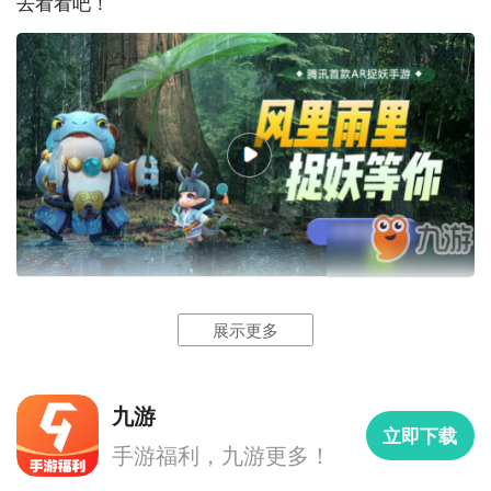
去看看吧！
点开猫基因看看那些基因都有些什么功能吧，有的可以
增加捕捉几率的!想知道具体如何获得和装备上去就打开
猫咪界面电击“?”阅读一下吧。
3、
微信
捉妖
雷达
微信有个叫捉妖雷达的小程序，打开后设置筛选一下你
就可以知道自己周边有些什么稀少的妖怪了。记住他的
刷新点，然后没事就用神行过去看看，这种稀少的妖怪
通常能呆上半个多小时的，开图鉴全靠这个了。
一起来捉妖自动捉妖怎么捉
4、微信游戏里的礼包
展示更多
我们想要自动捉妖可以依靠孔明灯来捉妖。
微信-游戏 里的礼包领了吗，里面有等级礼包可以用。
我们可以在游戏中放一些孔明灯，然后我们可以等待一
5、日常封妖之路
九游
段时间，在这一关时间里面，孔明灯会帮助我们捉妖，
立即下载
手游福利，九游更多！
以前打过的关卡是可以再去打的，有奖励。
我们只要在时间到了的时候去收取就可以了。