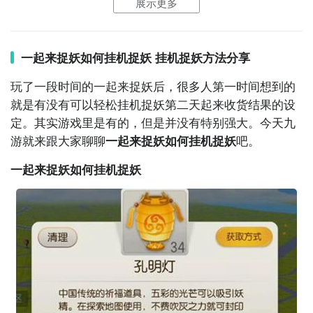
展示更多
就像放陷阱逮住妖灵，还有唤醒
灵石
获取妖灵，有人说
这是费脚的游戏，想要极品的妖灵就必须到处走，想要
9. 《诛仙》：这是一款根据萧鼎先生的同名小说改编的
更多品种要去
追踪
定位
，
游戏，以仙侠为题材。玩家可以扮演成仙族或魔族角
一起来捉妖如何挂机捉妖 挂机捉妖方法分享
色，与其他玩家进行战斗和冒险。游戏中有精彩的剧情
行走步数也可以获得妖灵，系统自动送了好多个2KM的
玩了一段时间的一起来捉妖后，很多人第一时间想到的
和多样的社交玩法10. 《阴阳师》：这是一款以日本妖
灵石，其实一天走2千米是不难，但要开着游戏走2千米
就是有没有可以轻松
挂机
捉妖第二天起来收货结果的设
怪文化为背景的RPG游戏，玩家扮演阴阳师，通过收集
有点怪怪的，所以小编要给小伙伴们分享一个小技巧，
定。其实游戏里是有的，但是并没有特别强大。今天
九
和培养各种妖怪来对抗黑暗势力。游戏中有丰富的剧情
足不出户唤醒妖灵，就是手比较酸而已!
游
就来跟大家聊聊
一起来捉妖如何挂机捉妖
吧。
和策略性战斗，让你体验到妖怪与人类之间的纷争。

拿着手机摇起来，你没听错!有节奏的横向摇手机，亲测
一起来捉妖如何挂机捉妖
有效的技巧，手机画面很快提醒，检测到在行走无法进
以上是十款类似于《捉妖》的中文手机游戏，它们都是
行游戏，也证明摇手机成功了，2千米要摇挺久的，所以
网络游戏和RPG类型。无论是古代仙侠、武侠，还是西
建议差几百米才去摇手机，比如到了晚上步数差一点完
方魔幻或妖怪文化，这些游戏都能让你沉浸在一个充
成就可以摇。
以上就是游戏中的不出门捉妖的方法介绍，不知道的朋
友可以看看，希望能帮到大家。