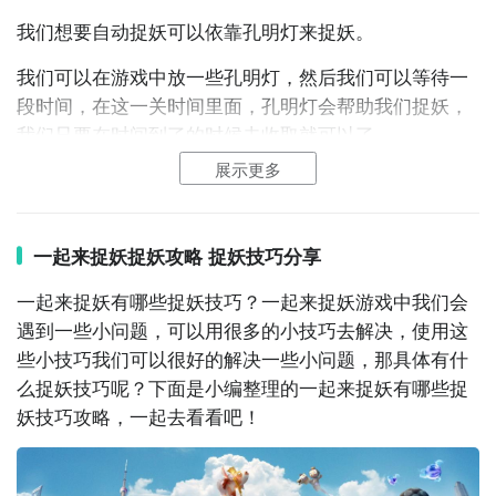
我们想要自动捉妖可以依靠孔明灯来捉妖。
我们可以在游戏中放一些孔明灯，然后我们可以等待一
段时间，在这一关时间里面，孔明灯会帮助我们捉妖，
我们只要在时间到了的时候去收取就可以了。
展示更多
我们可以在自己所在位置
放置
孔明灯，每盏孔明灯都可
以捕捉一只妖精，但是要是通过此手段捕捉的妖精，不
会获得妖精符印等道具，仅可获得首次
解锁
图鉴的奖
一起来捉妖捉妖攻略 捉妖技巧分享
励，但同时也不会消耗封妖魂珠。
一起来捉妖有哪些捉妖技巧？一起来捉妖游戏中我们会
好友之间互赠孔明灯的行为，是我们日常获取孔明灯的
遇到一些小问题，可以用很多的小技巧去解决，使用这
主要途径。
些小技巧我们可以很好的解决一些小问题，那具体有什
么捉妖技巧呢？下面是小编整理的一起来捉妖有哪些捉
妖技巧攻略，一起去看看吧！