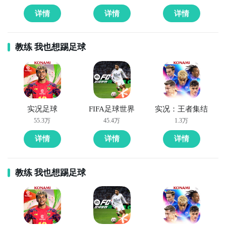
灵石孵化出极品的几率大，所以把孵化器都存起来周末
一起用掉吧。或者学别人把手机丢塑料袋子里甩袋子
详情
详情
详情
吧。
教练 我也想踢足球
小编推荐阅读：
一起来捉妖哪些任务经验多
以上就是小编为大家整理的一起来捉妖有哪些捉妖技巧
攻略，关注
九游
了解更多游戏内容！
实况足球
FIFA足球世界
实况：王者集结
55.3万
45.4万
1.3万
详情
详情
详情
教练 我也想踢足球