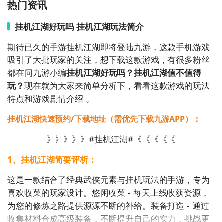
士，与其他玩家结成情侣，完成各类浪漫任务。同时，
热门资讯
你还可以参与各类武林大会，展现你的武功才华。

挂机江湖好玩吗 挂机江湖玩法简介
《天龙八部》：这是一款根据金庸先生的武侠小说改编
期待已久的手游挂机江湖即将登陆九游，这款手机游戏
的游戏。在游戏中，你可以选择加入各个门派，学习各
吸引了大批玩家的关注，想下载这款游戏，有很多粉丝
类绝学，与其他玩家切磋武艺，争夺江湖霸主的地位。

都在问九游小编
挂机江湖好玩吗？挂机江湖值不值得
玩？
现在就为大家来简单分析下，看看这款游戏的玩法
《笑傲江湖》：这款经典的武侠游戏将你带入一个广阔
特点和游戏剧情介绍 。
的江湖世界。你可以选择加入各个门派，学习各类武
挂机江湖快速预约/下载地址（需优先下载九游APP）：
功，并且参与各类刺激的江湖争斗，成为笑傲江湖的一
员。

》》》》》#挂机江湖#《《《《《
1、挂机江湖简要评析：
《龙之谷》：这是一款以武侠为背景的角色扮演游戏。
你将扮演一名江湖英雄，在游戏中探索各类副本，击败
这是一款结合了经典武侠元素与挂机玩法的手游，专为
各类怪物，提升自己的实力，成为一代武林宗师。

喜欢收菜的玩家设计。悠闲收菜 - 每天上线收获资源，
为您的修炼之路提供源源不断的补给。装备打造 - 通过
《九阴真经》：这款武侠角色扮演游戏以明朝为背景，
收集材料合成高级装备，不断提升自己的实力，挑战更