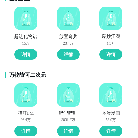
超进化物语
放置奇兵
爆炒江湖
15万
23.4万
1.3万
详情
详情
详情
万物皆可二次元
猫耳FM
哔哩哔哩
咚漫漫画
36.6万
3031.8万
53.9万
详情
详情
详情