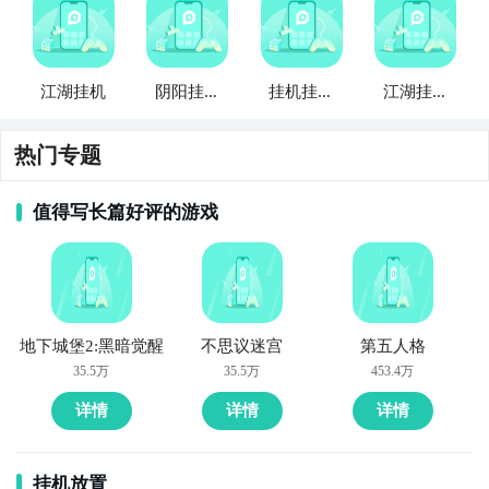
江湖挂机
阴阳挂机
挂机挂江
江湖挂机
江湖
湖
事
热门专题
值得写长篇好评的游戏
地下城堡2:黑暗觉醒
不思议迷宫
第五人格
35.5万
35.5万
453.4万
详情
详情
详情
挂机放置