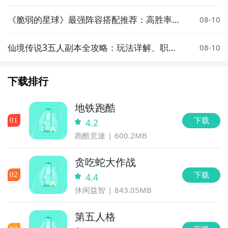
装备与玩法指南
《脆弱的星球》最强阵容搭配推荐：高胜率实
08-10
战组合攻略
通过上面的游戏介绍和图片，可能大家对挂机江湖2有大
致的了解了，不过这么游戏要怎么样才能抢先体验到
仙境传说3五人副本全攻略：玩法详解、职业
08-10
搭配与通关技巧
呢？不用担心，目前九游客户端已经开通了测试提醒
了，通过在九游APP中搜索“挂机江湖2”，点击右边的
下载排行
【订阅】或者是【开测提醒】，订阅游戏就不会错过最
先的下载机会了咯！
地铁跑酷
下载
0
1
4.2
九游APP
跑酷竞速
600.2MB
刷好游 上九游
贪吃蛇大作战
下载
0
2
4.4
休闲益智
843.05MB
全球好游抢先下
福利礼包免费领
官方直播陪你玩
第五人格