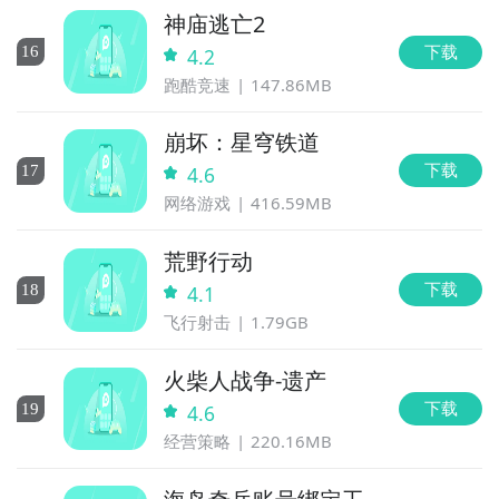
神庙逃亡2
下载
16
4.2
跑酷竞速
147.86MB
崩坏：星穹铁道
下载
17
4.6
网络游戏
416.59MB
荒野行动
下载
18
4.1
飞行射击
1.79GB
火柴人战争-遗产
下载
19
4.6
经营策略
220.16MB