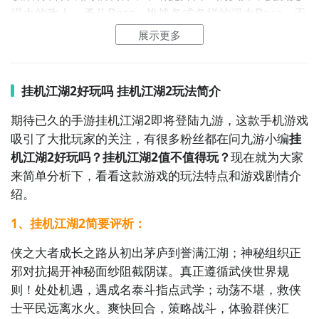
以各类武侠门派为舞台。你将扮演一名江湖人士，通过
强大的敌人。勇斗Boss - 挑战各式各样的强力Boss，无
修炼武艺，完成各类任务，逐渐成为武林盟主。

论是单人还是组队模式，都能让您体验到战胜强敌后的
展示更多
成就感。比武竞技 - 参加每日比武大会，与其他玩家一
《射雕英雄传》：这是一款以金庸先生的武侠小说为背
较高下，在通天塔中测试自己真正的实力。押镖护送 -
景的游戏。你将扮演一名江湖英雄，与其他玩家展开切
接受押镖任务，保护重要货物安全到达目的地；或者扮
挂机江湖2好玩吗 挂机江湖2玩法简介
磋，参与各类江湖争斗，书写属于自己的英雄传奇。

演劫镖者，尝试从其他玩家手中夺取财富。组队探险 -
期待已久的手游挂机江湖2即将登陆九游，这款手机游戏
邀请好友一起组队探索未知领域，面对更加凶猛的怪物
《新倩女幽魂》：这是一款以古代仙侠背景为题材的角
吸引了大批玩家的关注，有很多粉丝都在问九游小编
挂
与困难挑战。简单易懂的操作界面，即使是没有太多游
色扮演游戏。你可以选择不同的职业，通过修炼武功，
机江湖2好玩吗？挂机江湖2值不值得玩？
现在就为大家
戏经验的新手也能快速上手。丰富多样的日常活动及限
完成各类任务，与其他玩家一同探索江湖秘境，展开一
来简单分析下，看看这款游戏的玩法特点和游戏剧情介
时事件，保证每位玩家都能找到属于自己的乐趣所在。
段浪漫的侠侣之旅。
绍。
加入《挂机江湖》，开启一段与众不同的武侠旅程吧！
在这里，每个人都可以成为传说中的大侠，书写属于自
1、挂机江湖2简要评析：
己的传奇故事。
侠之大者成长之路从初出茅庐到誉满江湖；神秘组织正
2、挂机江湖图片欣赏：
邪对抗揭开神秘面纱阻截阴谋。真正遵循武侠世界规
则！处处机遇，遇成名泰斗指点武学；动荡不堪，救侠
士平民远离水火。爽快回合，策略战斗，体验群侠汇