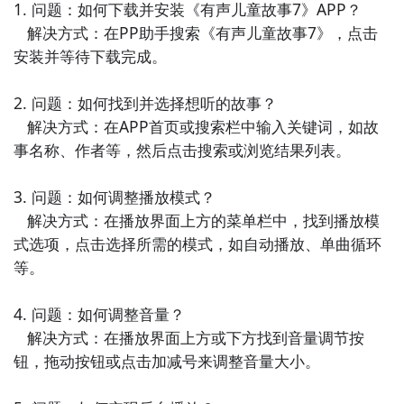
6. 《儿歌宝典》：收录了经典儿歌及其动画视频的育儿
1. 问题：如何下载并安装《有声儿童故事7》APP？

亲子APP。通过欢快的儿歌和精美的动画，激发宝宝的
   解决方式：在PP助手搜索《有声儿童故事7》，点击
音乐天赋，培养良好的节奏感和音乐欣赏能力。

安装并等待下载完成。

7. 《宝宝睡前故事》：提供精选睡前故事的早教APP。
2. 问题：如何找到并选择想听的故事？

包含温馨励志、惊险刺激和经典童话等类型的故事，帮
   解决方式：在APP首页或搜索栏中输入关键词，如故
助宝宝放松心情，培养良好的入睡习惯。

事名称、作者等，然后点击搜索或浏览结果列表。

8. 《宝宝成长记录》：记录宝宝成长过程的育儿亲子
3. 问题：如何调整播放模式？

APP。包括身高体重记录、喂养记录、里程碑等功能，
   解决方式：在播放界面上方的菜单栏中，找到播放模
帮助父母全面了解宝宝的成长发展，为宝宝制定个性化
式选项，点击选择所需的模式，如自动播放、单曲循环
的成长计划。

等。

9. 《幼儿益智游戏》：提供各种益智游戏的早教APP。
4. 问题：如何调整音量？

涵盖认知、逻辑思维、记忆训练等多个方面的游戏，提
   解决方式：在播放界面上方或下方找到音量调节按
升宝宝的智力发展和问题解决能力。

钮，拖动按钮或点击加减号来调整音量大小。

10. 《亲子健康日记》：记录宝宝健康信息的育儿亲子