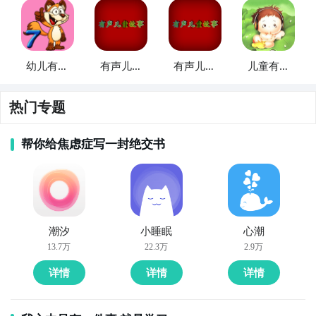
幼儿有声
有声儿童
有声儿童
儿童有声
故事7
故事10
故事14
故事大全
热门专题
帮你给焦虑症写一封绝交书
潮汐
小睡眠
心潮
13.7万
22.3万
2.9万
详情
详情
详情