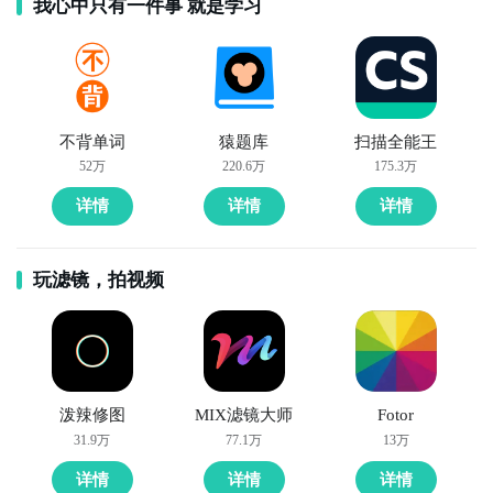
我心中只有一件事 就是学习
不背单词
猿题库
扫描全能王
52万
220.6万
175.3万
详情
详情
详情
玩滤镜，拍视频
泼辣修图
MIX滤镜大师
Fotor
31.9万
77.1万
13万
详情
详情
详情