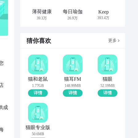
薄荷健康
每日瑜伽
Keep
393.4万
39.3万
26.9万
猜你喜欢
更多
您
猫和老鼠
猫耳FM
猫眼
店
1.77GB
148.99MB
52.19MB
详情
详情
详情
供成
猫眼专业版
海
50.6MB