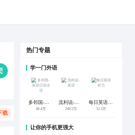
热门专题
学一门外语
多邻国-英语日语法语
流利说-英语
每日英语听力
40.4万
249.2万
52.3万
下载
让你的手机更强大