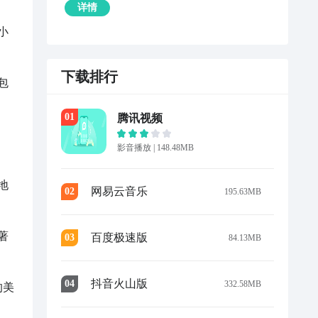
详情
小
下载排行
包
0
1
腾讯视频
影音播放
|
148.48MB
地
网易云音乐
0
2
195.63MB
著
百度极速版
0
3
84.13MB
抖音火山版
0
4
332.58MB
的美