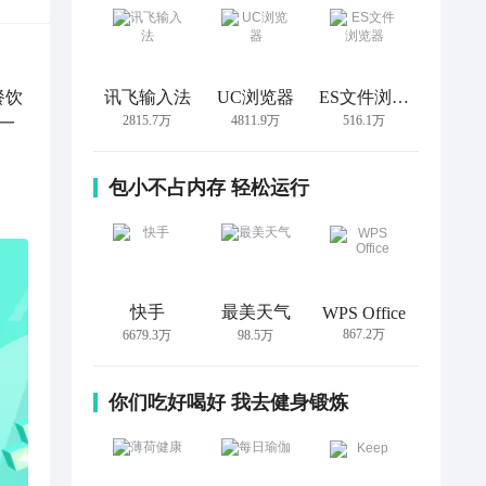
餐饮
讯飞输入法
UC浏览器
ES文件浏览器
2815.7万
4811.9万
516.1万
一
包小不占内存 轻松运行
快手
最美天气
WPS Office
867.2万
6679.3万
98.5万
你们吃好喝好 我去健身锻炼