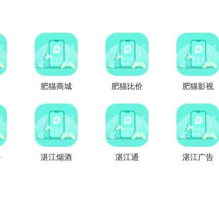
肥猫商城
肥猫比价
肥猫影视
子
湛江烟酒
湛江通
湛江广告