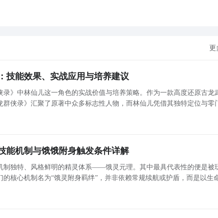
更
：技能效果、实战应用与培养建议
侠录》中林仙儿这一角色的实战价值与培养策略。作为一款高度还原古龙
古龙群侠录》汇聚了原著中众多标志性人物，而林仙儿凭借其独特定位与零
获取方式，成为新手玩家前期不可或缺的核心辅助角色。 林仙儿角色定位与获取方式 林仙儿在《古龙群
技能机制与饿饿附身触发条件详解
机制独特、风格鲜明的精灵体系——饿灵元理。其中最具代表性的便是被
们的核心机制名为“饿灵附身羁绊”，并非依赖常规续航或护盾，而是以生
韧性。本文将系统解析该体系的运作逻辑、关键角色、触发条件及实战注
项