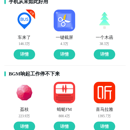
手机从未如此好用
车来了
一键截屏
一个木函
146.3万
4.3万
38.3万
详情
详情
详情
BGM响起工作停不下来
荔枝
蜻蜓FM
喜马拉雅
223.9万
800.4万
1395.7万
详情
详情
详情