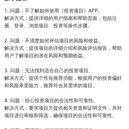
时查看各大金融市场的实时行情，包括股票、外汇、期
1. 问题：不了解如何使用《投资项目》APP。

货等，帮助投资者把握市场动态。

解决方式：提供详细的用户指南和帮助页面，包括注
册、登录、浏览项目、投资等操作步骤。

6. 《企业投资分析》：一款专注于企业投资分析的
APP，提供财务报表解读、行业分析以及竞争对手比较
2. 问题：不清楚如何评估项目的风险和收益。

等功能，助力用户进行企业投资决策。

解决方式：提供项目的详细介绍和风险评估报告，帮助
用户了解项目的潜在风险和预期收益。

7. 《财经日历》：这款APP提供全面的财经事件和数据
发布日历，帮助用户及时获得重要经济指标和事件的信
3. 问题：无法找到适合自己的投资项目。

息，为投资决策提供参考。

解决方式：提供个性化推荐功能，根据用户的投资偏好
和风险承受能力，推荐符合其需求的项目。

8. 《个人理财规划》：一款综合个人理财规划的APP，
通过用户输入的个人信息和目标，为用户生成个性化的
4. 问题：担心投资项目的合法性和可靠性。

理财规划方案，助力用户实现财务目标。

解决方式：要求项目方提供相关资质和证明文件，并对
项目进行审核和筛选，确保项目的合法性和可靠性。

9. 《投资顾问》：这款APP提供专业的投资建议和市场
分析，用户可以获取来自资深投资顾问的股票推荐、行