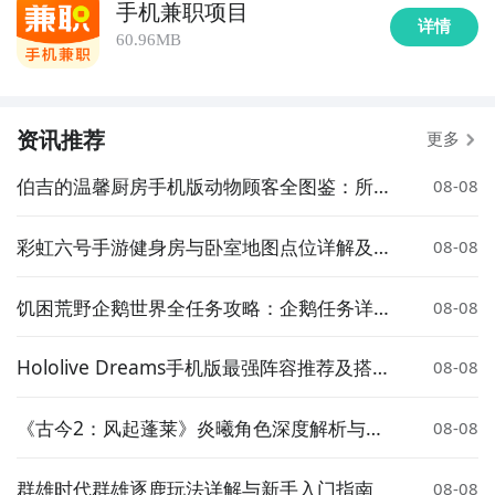
手机兼职项目
详情
60.96MB
资讯推荐
更多
伯吉的温馨厨房手机版动物顾客全图鉴：所有
08-08
可接待的萌宠角色汇总
彩虹六号手游健身房与卧室地图点位详解及实
08-08
战攻略
饥困荒野企鹅世界全任务攻略：企鹅任务详细
08-08
流程与通关技巧
Hololive Dreams手机版最强阵容推荐及搭配
08-08
思路详解
《古今2：风起蓬莱》炎曦角色深度解析与实
08-08
战评测
群雄时代群雄逐鹿玩法详解与新手入门指南
08-08