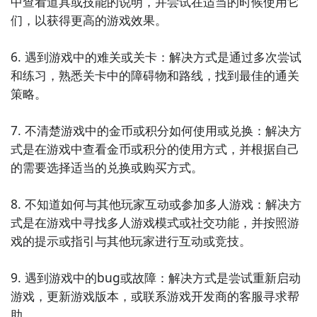
中查看道具或技能的说明，并尝试在适当的时候使用它
击障碍物并尽可能快地冲过终点线。

们，以获得更高的游戏效果。

9. 《飞跃高楼：极限挑战》- 在这个游戏中，玩家将扮
6. 遇到游戏中的难关或关卡：解决方式是通过多次尝试
演一名勇敢的跑酷者，穿越高楼大厦的屋顶，进行极限
和练习，熟悉关卡中的障碍物和路线，找到最佳的通关
跳跃和特技表演，展示自己的勇气和技巧。

策略。

10. 《狂野摩托：冠军赛》- 这是一款动感十足的摩托车
7. 不清楚游戏中的金币或积分如何使用或兑换：解决方
竞速游戏，玩家将驾驶摩托车在各种赛道上进行极速冲
式是在游戏中查看金币或积分的使用方式，并根据自己
刺，尽可能快地完成比赛，并赢得冠军。
的需要选择适当的兑换或购买方式。

8. 不知道如何与其他玩家互动或参加多人游戏：解决方
式是在游戏中寻找多人游戏模式或社交功能，并按照游
戏的提示或指引与其他玩家进行互动或竞技。

9. 遇到游戏中的bug或故障：解决方式是尝试重新启动
游戏，更新游戏版本，或联系游戏开发商的客服寻求帮
助。
