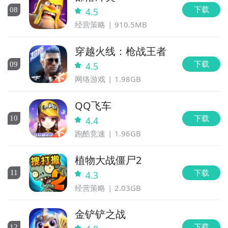
下载
0
8
4.5
经营策略
910.5MB
穿越火线：枪战王者
下载
0
9
4.5
网络游戏
1.98GB
QQ飞车
下载
10
4.4
跑酷竞速
1.96GB
植物大战僵尸2
下载
11
4.3
经营策略
2.03GB
金铲铲之战
下载
12