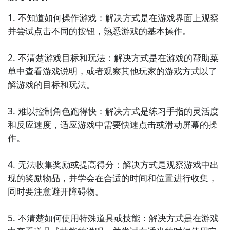
演街头滑板高手，在城市的街道上进行极限滑板竞速，
1. 不知道如何操作游戏：解决方式是在游戏界面上观察
进行各种刺激的技巧和特技表演。

并尝试点击不同的按钮，熟悉游戏的基本操作。

5. 《恐龙逃亡》- 这是一款有趣的跑酷竞速游戏，玩家
2. 不清楚游戏目标和玩法：解决方式是在游戏的帮助菜
需要扮演可爱的恐龙，逃离恐怖的远古世界，同时躲避
单中查看游戏说明，或者观察其他玩家的游戏方式以了
迅猛的食肉恐龙和各种陷阱。

解游戏的目标和玩法。

6. 《狂野足球：冠军联赛》- 这是一款独特的跑酷竞速
3. 难以控制角色跑得快：解决方式是练习手指的灵活度
游戏，玩家将扮演足球运动员，在球场上奔跑并尝试躲
和反应速度，适应游戏中需要快速点击或滑动屏幕的操
避对手，尽可能多地进球并赢得冠军。

作。

7. 《地铁冲刺：丛林逃亡》- 在这个游戏中，玩家需要
4. 无法收集奖励或提高得分：解决方式是观察游戏中出
在丛林中进行地铁冲刺，逃离凶猛的猛兽和危险的陷
现的奖励物品，并学会在合适的时间和位置进行收集，
阱，同时收集宝藏和道具。

同时要注意避开障碍物。

8. 《极速滑雪：雪地冲刺》- 这是一款刺激的滑雪跑酷
5. 不清楚如何使用特殊道具或技能：解决方式是在游戏
竞速游戏，玩家需要在险峻的雪山上冲刺，同时避免撞