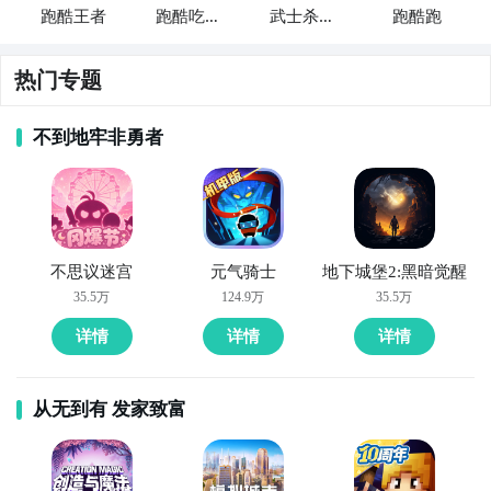
跑酷王者
跑酷吃鸡
武士杀手
跑酷跑
王者
王者酷跑
热门专题
不到地牢非勇者
不思议迷宫
元气骑士
地下城堡2:黑暗觉醒
35.5万
124.9万
35.5万
详情
详情
详情
从无到有 发家致富