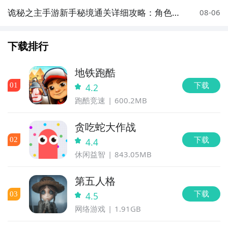
诡秘之主手游新手秘境通关详细攻略：角色选
08-06
择、关卡技巧与资源规划
下载排行
地铁跑酷
下载
0
1
4.2
跑酷竞速
600.2MB
贪吃蛇大作战
下载
0
2
4.4
休闲益智
843.05MB
第五人格
下载
0
3
4.5
网络游戏
1.91GB