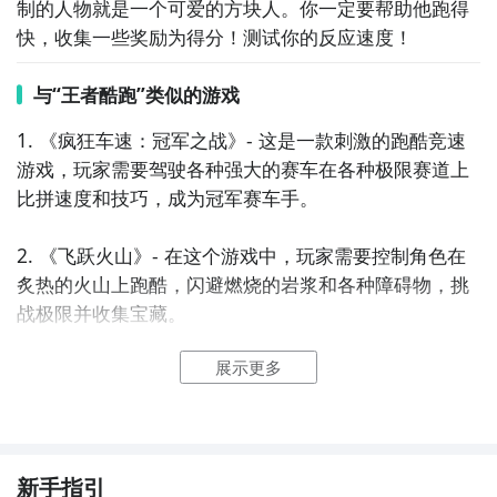
制的人物就是一个可爱的方块人。你一定要帮助他跑得
快，收集一些奖励为得分！测试你的反应速度！
与“王者酷跑”类似的游戏
1. 《疯狂车速：冠军之战》- 这是一款刺激的跑酷竞速
游戏，玩家需要驾驶各种强大的赛车在各种极限赛道上
比拼速度和技巧，成为冠军赛车手。

2. 《飞跃火山》- 在这个游戏中，玩家需要控制角色在
炙热的火山上跑酷，闪避燃烧的岩浆和各种障碍物，挑
战极限并收集宝藏。

展示更多
3. 《极速飞行：异次元》- 这是一款带有科幻元素的跑
酷竞速游戏，玩家将驾驶飞行器在未知的异次元空间中
飞行，避开陷阱和敌人，探索神秘的宇宙。

4. 《疯狂滑板：极限挑战》- 在这个游戏中，玩家将扮
新手指引