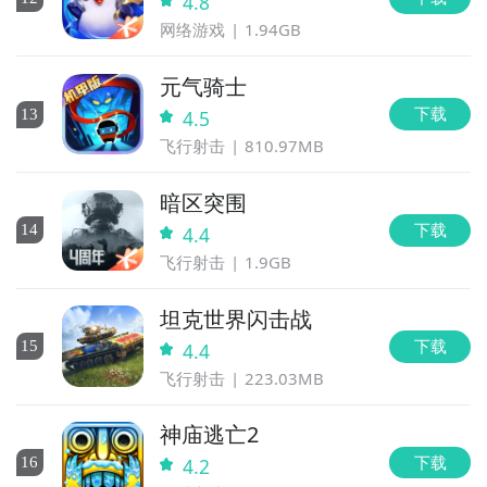
4.8
网络游戏
1.94GB
元气骑士
下载
13
4.5
飞行射击
810.97MB
暗区突围
下载
14
4.4
飞行射击
1.9GB
坦克世界闪击战
下载
15
4.4
飞行射击
223.03MB
神庙逃亡2
下载
16
4.2