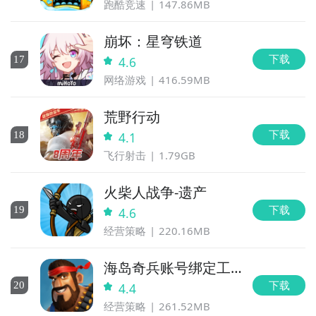
跑酷竞速
147.86MB
崩坏：星穹铁道
下载
17
4.6
网络游戏
416.59MB
荒野行动
下载
18
4.1
飞行射击
1.79GB
火柴人战争-遗产
下载
19
4.6
经营策略
220.16MB
海岛奇兵账号绑定工
具
下载
20
4.4
经营策略
261.52MB