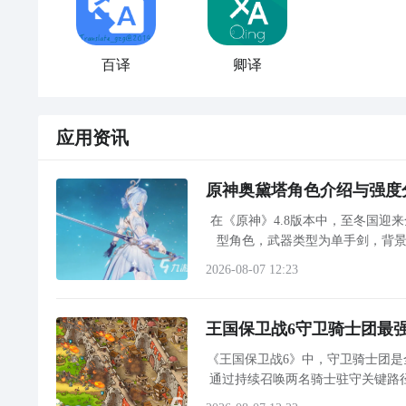
百译
卿译
应用资讯
原神奥黛塔角色介绍与强度
在《原神》4.8版本中，至冬国迎
型角色，武器类型为单手剑，背景
导、冰扩散等元素反应，转化为伤
2026-08-07 12:23
王国保卫战6守卫骑士团最
《王国保卫战6》中，守卫骑士团
通过持续召唤两名骑士驻守关键路
或突进。这一特性为远程输出塔创