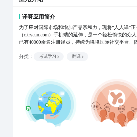
译呀
应用
简介
为了应对国际市场和增加产品亲和力，现将“人人译”正式
（c.trycan.com）手机端的延伸，是一个轻松愉
已有40000余名注册译员，持续为嘎嘎国际社交平台、
言翻译能力的用户可在该平台注册并通过测试成为兼职
分类
：
息源自180多个国家真实的交互语言，是语言学习者进
考试学习
翻译
色，在完美健全的成长机制和审核机制下，语言工作者
语言能力。