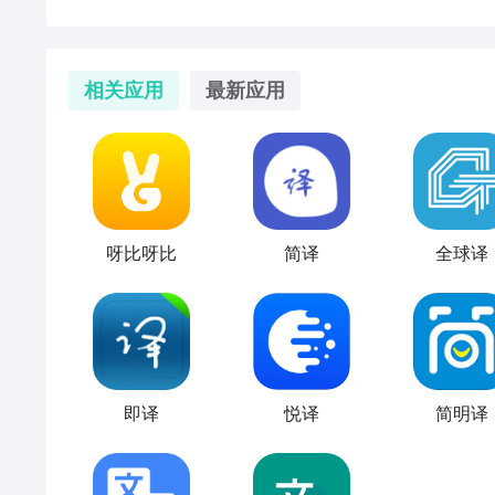
相关应用
最新应用
呀比呀比
简译
全球译
即译
悦译
简明译