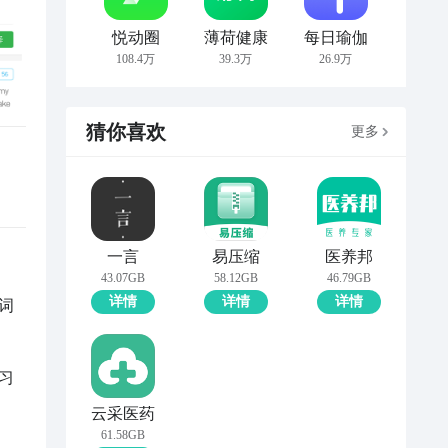
悦动圈
薄荷健康
每日瑜伽
108.4万
39.3万
26.9万
猜你喜欢
更多
一言
易压缩
医养邦
43.07GB
58.12GB
46.79GB
详情
详情
详情
词
习
云采医药
61.58GB