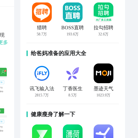
猎聘
BOSS直聘
拉勾招聘
58.7万
193.6万
32.6万
，现
有语
更多
译信
给爸妈准备的应用大全
的特
升
讯飞输入法
丁香医生
墨迹天气
2815.7万
8.5万
1023.9万
健康瘦身了解一下