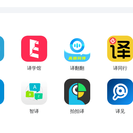
译学馆
译翻翻
译同行
智译
拍拍译
译见