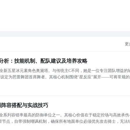
更
分析：技能机制、配队建议及培养攻略
来全新五星冰元素角色奥黛塔。与传统主C不同，她是一位专注团队增益的
设定为芭蕾舞团首席舞者。其核心机制围绕“星反应”展开——可将常规的
害显著提升的星超导与星扩散，从而大幅提升全队输出效率。奥黛塔自身
赖
强阵容搭配与实战技巧
是全系列容错率最高的防御单位之一。其核心价值在于稳定控场与高效承伤
径节点，自带强制嘲讽机制，确保所有地面单位必须优先攻击骑士，无法
造了安全、持久的输出窗口，大幅降低漏怪风险，尤其适合挑战高难度关