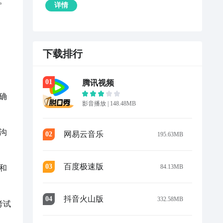


详情
下载排行
0
1
腾讯视频
确
影音播放
|
148.48MB
沟
网易云音乐
0
2
195.63MB
百度极速版
0
3
84.13MB
和
抖音火山版
0
4
332.58MB
考试