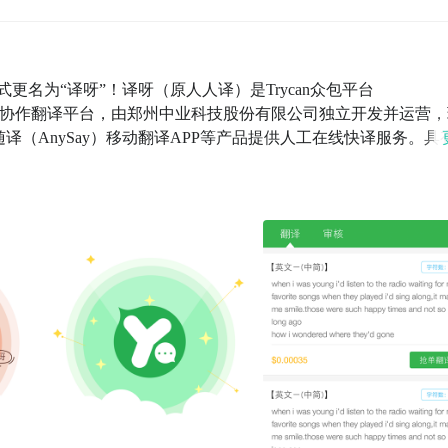
更名为“译呀”！译呀（原人人译）是Trycan众包平台
快的众人协作翻译平台，由郑州中业科技股份有限公司独立开发并运营
随译（AnySay）移动翻译APP等产品提供人工在线快译服务。具
译员，通过翻译词条赚取佣金。平台提供7种语言在线互译，翻
行真实语境翻译实践的优良平台。“自由译，高回报”是译呀平台
与各语言学习者均可以在此领取适合自己的任务，获取报酬、提