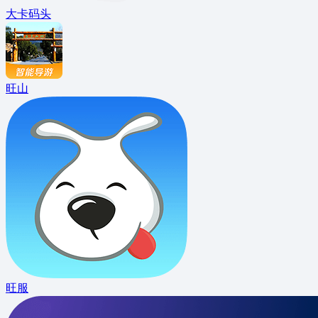
大卡码头
旺山
旺服