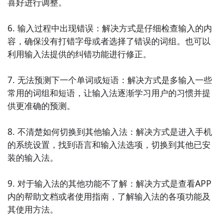
喜好进行调整。

9. 《九宫格拼音输入法》：九宫格拼音输入法是一款独
6. 输入过程中出现错误：解决方式是仔细检查输入的内
特的输入法应用，采用九宫格布局，通过滑动手指在九
容，确保没有打错字母或者选择了错误的词组。也可以
宫格上选择字母进行输入，提供了快速输入和准确预测
利用输入法提供的纠错功能进行修正。

的体验。

7. 无法预测下一个单词或短语：解决方式是多输入一些
10. 《搜狐悦听输入法》：搜狐悦听输入法是一款专注
常用的词组和短语，让输入法逐渐学习用户的习惯并提
于语音输入的输入法应用，支持高准确率的语音识别和
供更准确的预测。

语音转文字功能，方便用户进行语音输入和编辑文字。

8. 不清楚如何切换到其他输入法：解决方式是进入手机
以上就是十款与《番茄输入法》类似的中文手机APP，
的系统设置，找到语言和输入法选项，切换到其他已安
它们都是系统工具和输入法类别的应用，每款APP都具
装的输入法。

备各自的特色和功能，供用户选择和使用。
9. 对于输入法的其他功能不了解：解决方式是查看APP
内的帮助文档或者使用指南，了解输入法的各项功能及
其使用方法。
