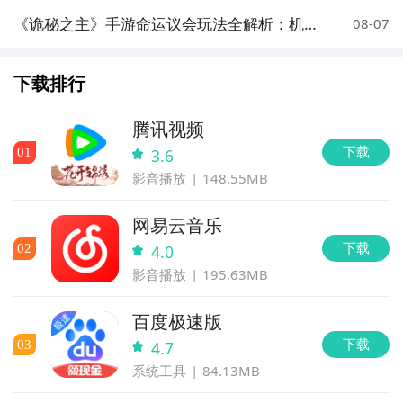
《诡秘之主》手游命运议会玩法全解析：机
08-07
制、阵容搭配与通关技巧
下载排行
腾讯视频
下载
0
1
3.6
影音播放
148.55MB
网易云音乐
下载
0
2
4.0
影音播放
195.63MB
百度极速版
下载
0
3
4.7
系统工具
84.13MB