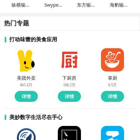
纵横输入
Swype输
东方输入
海豹输入
法
入法
法
法
热门专题
打动味蕾的美食应用
美团外卖
下厨房
掌厨
665.4万
188.2万
8.5万
详情
详情
详情
美妙数字生活尽在手心