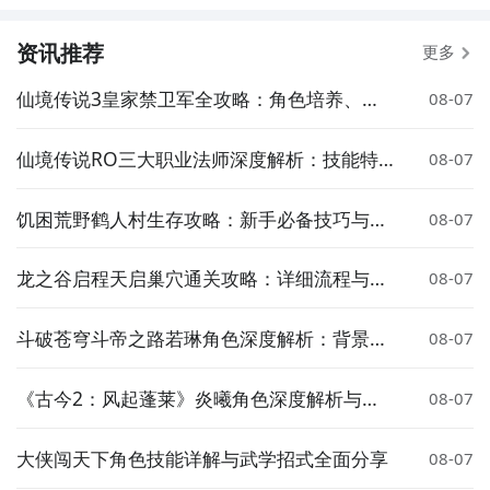
资讯推荐
更多
仙境传说3皇家禁卫军全攻略：角色培养、技
08-07
能搭配与实战技巧
仙境传说RO三大职业法师深度解析：技能特
08-07
点与玩法推荐
饥困荒野鹤人村生存攻略：新手必备技巧与资
08-07
源获取指南
龙之谷启程天启巢穴通关攻略：详细流程与技
08-07
巧分享
斗破苍穹斗帝之路若琳角色深度解析：背景、
08-07
实力与剧情作用全盘点
《古今2：风起蓬莱》炎曦角色深度解析与实
08-07
战评测
大侠闯天下角色技能详解与武学招式全面分享
08-07