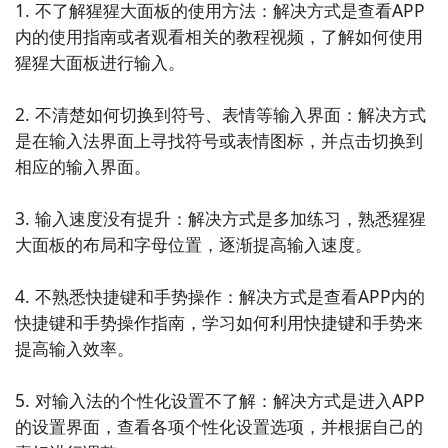
1. 不了解猩猩大面板的使用方法：解决方式是查看APP
支持中文输入，还支持多国语言输入。

内的使用指南或者观看相关的教程视频，了解如何使用
猩猩大面板进行输入。

5. 《QQ输入法》：QQ输入法是腾讯推出的一款多功能
输入法应用，支持智能预测、表情输入和拼音输入等功
2. 不清楚如何切换到符号、表情等输入界面：解决方式
能，还提供了丰富的主题和个性化设置。

是在输入法界面上寻找符号或表情图标，并点击切换到
相应的输入界面。

6. 《微软拼音输入法》：微软拼音输入法是一款智能输
入法应用，支持中文拼音输入和手写输入，还具有智能
3. 输入速度没有提升：解决方式是多加练习，熟悉猩猩
短语推荐和云同步功能。

大面板的布局和字母位置，逐渐提高输入速度。

7. 《搜狐输入法》：搜狐输入法是一款功能全面的输入
4. 不熟悉快捷键和手势操作：解决方式是查看APP内的
法应用，支持多种输入方式，包括智能拼音、手写输入
快捷键和手势操作指南，学习如何利用快捷键和手势来
和语音输入，还提供个性化设置和主题切换功能。

提高输入效率。

8. 《GO键盘》：GO键盘是一款轻量级的输入法应用，
5. 对输入法的个性化设置不了解：解决方式是进入APP
具有快速响应和准确的输入体验，支持多种输入方式和
的设置界面，查看各项个性化设置选项，并根据自己的
丰富的主题选择。
