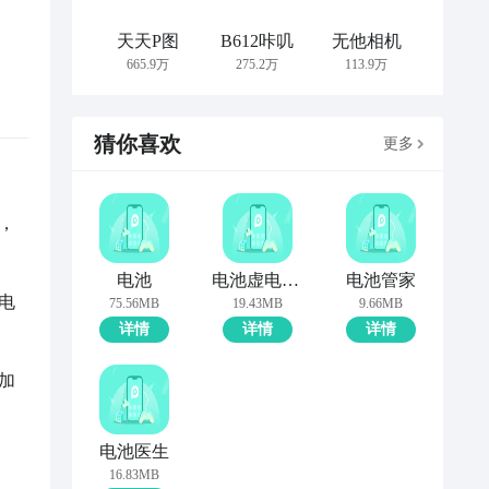
天天P图
B612咔叽
无他相机
665.9万
275.2万
113.9万
猜你喜欢
更多
，
电池
电池虚电修复
电池管家
电
75.56MB
19.43MB
9.66MB
详情
详情
详情
加
电池医生
16.83MB