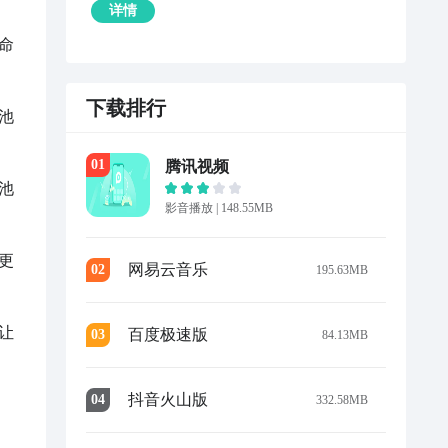
详情
命
下载排行
池
0
1
腾讯视频
池
影音播放
|
148.55MB
更
网易云音乐
0
2
195.63MB
让
百度极速版
0
3
84.13MB
抖音火山版
0
4
332.58MB

