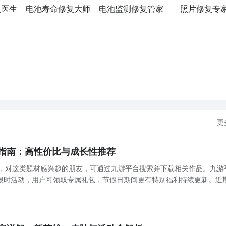
复医生
电池寿命修复大师
电池监测修复管家
照片修复专
更
指南：高性价比与成长性推荐
捧，对这类题材感兴趣的朋友，可通过九游平台搜索并下载相关作品。九游
限时活动，用户可领取专属礼包，节假日期间更有特别福利持续更新。近
典奇迹风格为蓝本打造的怀旧向MMORPG。其在画面表现、技能系统与