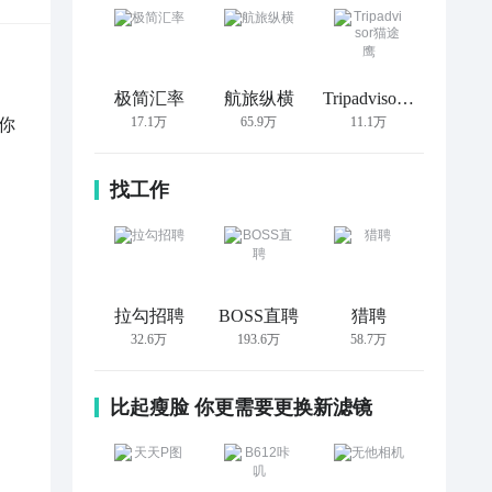
极简汇率
航旅纵横
Tripadvisor猫途鹰
17.1万
65.9万
11.1万
你
找工作
拉勾招聘
BOSS直聘
猎聘
32.6万
193.6万
58.7万
比起瘦脸 你更需要更换新滤镜