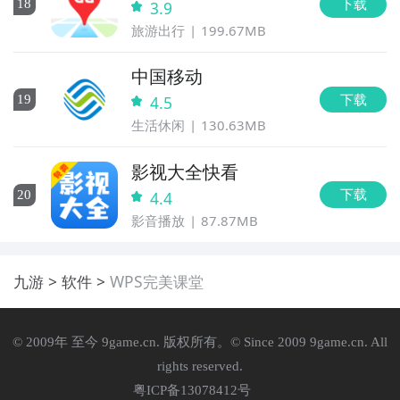
下载
18
3.9
旅游出行
199.67MB
中国移动
下载
19
4.5
生活休闲
130.63MB
影视大全快看
下载
20
4.4
影音播放
87.87MB
九游
软件
WPS完美课堂
© 2009年 至今 9game.cn. 版权所有。© Since 2009 9game.cn. All
rights reserved.
粤ICP备13078412号