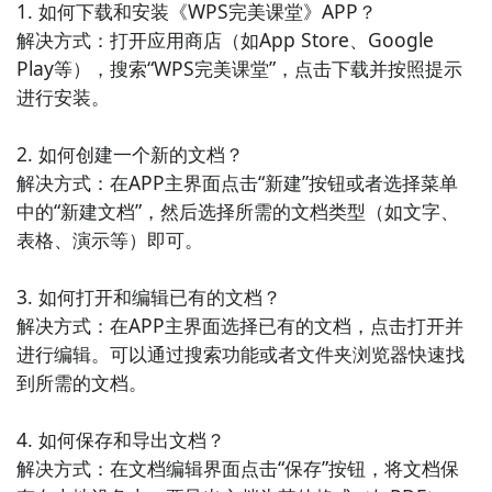
1. 如何下载和安装《WPS完美课堂》APP？

解决方式：打开应用商店（如App Store、Google 
4. 《哔哩哔哩》- 哔哩哔哩是一个以动画、漫画、游戏
Play等），搜索“WPS完美课堂”，点击下载并按照提示
为主题的二次元弹幕视频网站。用户可以通过哔哩哔哩
进行安装。

APP观看各种类型的二次元视频内容，并与其他用户进
行实时互动。

2. 如何创建一个新的文档？

解决方式：在APP主界面点击“新建”按钮或者选择菜单
5. 《搜狐视频》- 搜狐视频是搜狐旗下的视频平台，提
中的“新建文档”，然后选择所需的文档类型（如文字、
供最全面的影视资源和热门综艺节目。用户可以通过搜
表格、演示等）即可。

狐视频APP观看最新的电影、电视剧和综艺节目，并可
以根据自己的兴趣进行个性化推荐。

3. 如何打开和编辑已有的文档？

解决方式：在APP主界面选择已有的文档，点击打开并
6. 《土豆视频》- 土豆视频是一个以短视频为主题的移
进行编辑。可以通过搜索功能或者文件夹浏览器快速找
动应用程序，用户可以在土豆视频APP上观看用户上传
到所需的文档。

的各种短视频内容，包括搞笑、美食、旅游等。

4. 如何保存和导出文档？

7. 《快手短视频》- 快手短视频是一个以短视频为主题
解决方式：在文档编辑界面点击“保存”按钮，将文档保
的社交媒体平台，用户可以在快手短视频APP上录制和