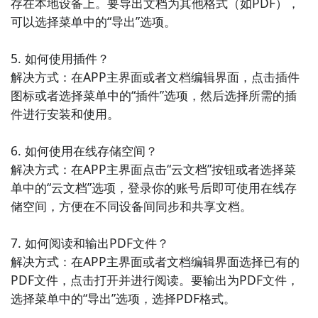
存在本地设备上。要导出文档为其他格式（如PDF），
分享自己的短视频，还可以观看其他用户的短视频作
可以选择菜单中的“导出”选项。

品。

5. 如何使用插件？

8. 《蜻蜓FM》- 蜻蜓FM是一款热门的在线音频平台，
解决方式：在APP主界面或者文档编辑界面，点击插件
用户可以在蜻蜓FM APP上收听最新的音频节目，包括
图标或者选择菜单中的“插件”选项，然后选择所需的插
有声小说、广播剧、相声等。

件进行安装和使用。

9. 《喜马拉雅FM》- 喜马拉雅FM是中国最大的音频分
6. 如何使用在线存储空间？

享平台，用户可以在喜马拉雅FM APP上收听来自全球
解决方式：在APP主界面点击“云文档”按钮或者选择菜
各地的音频节目，包括音乐、电台、有声书等。

单中的“云文档”选项，登录你的账号后即可使用在线存
储空间，方便在不同设备间同步和共享文档。

10. 《芒果TV》- 芒果TV是湖南广播电视台旗下的视频
平台，提供最新的综艺节目和电视剧。用户可以通过芒
7. 如何阅读和输出PDF文件？

果TV APP观看湖南卫视的热门综艺节目，以及其他精彩
解决方式：在APP主界面或者文档编辑界面选择已有的
的电视剧作品。
PDF文件，点击打开并进行阅读。要输出为PDF文件，
选择菜单中的“导出”选项，选择PDF格式。
