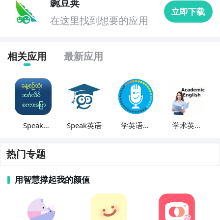
豌豆荚
6. 《英语口语达人》：这款APP通过模拟真实情景和对
立即下载
话，帮助用户提高英语口语表达能力。它提供了多种口
在这里找到想要的应用
语练习和角色扮演的方式，使学习更加生动有趣。

相关应用
最新应用
7. 《英语阅读精选》：专注于提高英语阅读理解能力的
APP，提供了大量的英语文章和短篇故事供用户阅读，
并提供了相关的题目和答案解析。

8. 《英语写作助手》：这款APP旨在帮助用户提高英语
写作水平，提供了写作技巧、范文和练习题目，适合想
Speak
Speak英语
学英语讲
学术英语
要提升写作能力的学生和考生。

English
英语
Academic
Speak:
热门专题
9. 《英语听力训练》：针对英语听力能力的提升，这款
English
FREE
APP提供了多种听力材料和练习题目，包括各种场景和
用智慧撑起我的颜值
难度的听力练习。

10. 《英语语法大全》：这款APP整理了英语语法的各