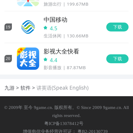
旅游出行
199.67MB
中国移动
下载
19
4.5
生活休闲
130.66MB
影视大全快看
下载
20
4.4
影音播放
87.87MB
九游
软件
讲英语(Speak English)
© 2009年 至今 9game.cn. 版权所有。© Since 2009 9game.cn. All
rights reserved.
粤ICP备13078412号
增值电信业务经营许可证： 粤B2-20130739