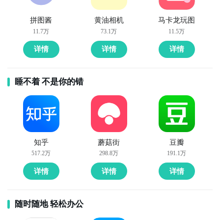
个方面知识点，并提供了详细的解释和例句，帮助学生
系统地学习和掌握英语语法规则。
拼图酱
黄油相机
马卡龙玩图
11.7万
73.1万
11.5万
详情
详情
详情
睡不着 不是你的错
知乎
蘑菇街
豆瓣
517.2万
298.8万
191.1万
详情
详情
详情
随时随地 轻松办公