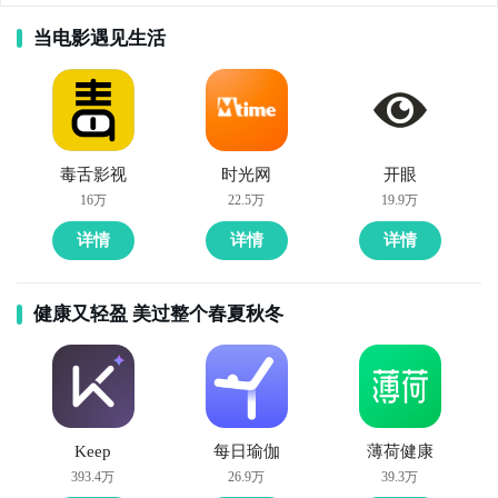
当电影遇见生活
毒舌影视
时光网
开眼
16万
22.5万
19.9万
详情
详情
详情
健康又轻盈 美过整个春夏秋冬
Keep
每日瑜伽
薄荷健康
393.4万
26.9万
39.3万