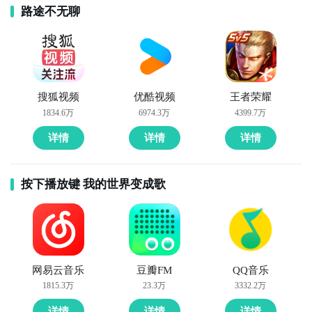
路途不无聊
搜狐视频
优酷视频
王者荣耀
1834.6万
6974.3万
4399.7万
详情
详情
详情
按下播放键 我的世界变成歌
网易云音乐
豆瓣FM
QQ音乐
1815.3万
23.3万
3332.2万
详情
详情
详情