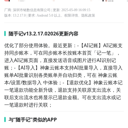
厂商: 深圳市铭数信息有限公司
| 更新:
2025-05-09 16:09:15
版本:
13.2.17.0
| 要求:
Android 5.0 以上、
权限详情
、
隐私政策
随手记v13.2.17.02026更新内容
优化了部分使用体验。最近更新：-【AI记账】AI记账支
持同步账本，可在同步账本长按账本首页「记一笔」，
进入AI记账页面，直接发送语音或图片进行AI识别记
账；-【AI导入】神象云账本支持AI批量导入，直接导入
账单AI批量识别各类账单并自动归类，可在 神象云账
本/设置/数据导入 中体验；-【退款优化】神象云账本记
一笔退款功能全新升级，退款支持关联原支出流水，关
联后支出流水也将显示已退款金额。可在支出流水或记
一笔退款时进行关联；
与“随手记”类似的APP