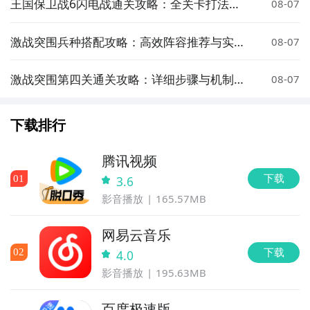
王国保卫战6闪电战通关攻略：全关卡打法与
08-07
塔防技巧详解
激战突围兵种搭配攻略：高效阵容推荐与实战
08-07
技巧
激战突围第四关通关攻略：详细步骤与机制解
08-07
析
下载排行
腾讯视频
下载
0
1
3.6
影音播放
165.57MB
网易云音乐
下载
0
2
4.0
影音播放
195.63MB
百度极速版