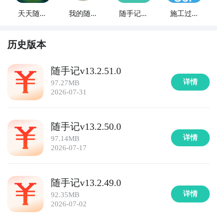
行情、研究报告和投资建议，帮助您做出明智的投资决
天天随手
我的随手
随手记账
施工过程
策，并记录您的投资交易和收益情况。

记
记
册
随手记
6. 《金融记账本》：一款简单易用的金融理财应用，支
历史版本
持个人记账和预算管理，提供详细的财务报表和统计分
析，助您理清个人财务状况。

随手记v13.2.51.0
详情
97.27MB
7. 《财务计算器》：一款实用的金融工具应用，提供多
2026-07-31
种财务计算功能，包括贷款计算、投资回报率计算和税
收计算等，助您进行精确的财务规划。

随手记v13.2.50.0
详情
97.14MB
8. 《理财小助手》：一款个性化的金融理财应用，根据
2026-07-17
您的财务目标和风险偏好，提供个性化的理财建议和投
资计划，助您实现财务增值。

随手记v13.2.49.0
9. 《财富计划师》：一款全面的财务规划工具，帮助您
详情
92.35MB
制定和执行财务计划，包括预算管理、投资计划和退休
2026-07-02
规划等，助您实现财富自由。
