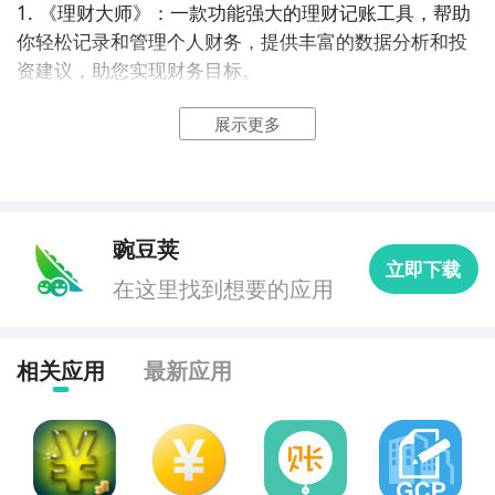
1. 《理财大师》：一款功能强大的理财记账工具，帮助
你轻松记录和管理个人财务，提供丰富的数据分析和投
资建议，助您实现财务目标。

展示更多
2. 《财富管家》：一款综合性的金融理财应用，提供全
方位的投资理财服务，包括个人记账、资金管理和投资
组合分析等功能，助您实现财富增值。

3. 《财务管家》：一款简洁易用的理财记账工具，帮助
豌豆荚
立即下载
您实时掌握个人财务状况，提供多种报表和图表展示，
在这里找到想要的应用
助您更好地管理和规划财务。

4. 《资产管家》：一款专注于资产管理的金融理财应
相关应用
最新应用
用，提供全面的资产记录和管理功能，支持多账户管理
和投资组合跟踪，助您实现资产增值。

5. 《投资助手》：一款专业的投资理财工具，提供实时