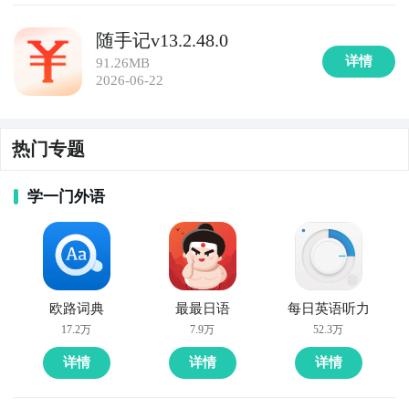
随手记v13.2.48.0
10. 《记账小能手》：一款简单实用的记账工具，支持
详情
91.26MB
个人和家庭记账，提供多种分类和报表功能，帮助您掌
2026-06-22
握和管理个人收支情况。
热门专题
学一门外语
欧路词典
最最日语
每日英语听力
17.2万
7.9万
52.3万
详情
详情
详情