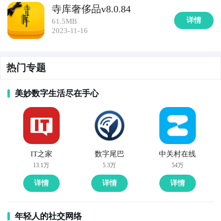
寺库奢侈品v8.0.84
化零售平台，提供各类商品的购物服务。用户可以在苏
详情
61.5MB
宁易购上购买到从家电、数码产品到服装、家居用品的
2023-11-16
各类商品，还能享受到苏宁会员的专属优惠和服务。

10. 《亚马逊》：亚马逊是全球最大的电商平台之一，
热门专题
提供各类商品的在线购物服务。用户可以在亚马逊上购
买到从图书、电子产品到家居用品、奢侈品的丰富商
美妙数字生活尽在手心
品，同时享受到全球范围内的购物保障和便捷的配送服
务。
IT之家
数字尾巴
中关村在线
13.1万
5.3万
54万
详情
详情
详情
年轻人的社交网络