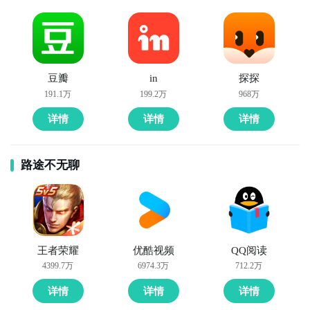
豆瓣
in
探探
191.1万
199.2万
968万
详情
详情
详情
路途不无聊
王者荣耀
优酷视频
QQ阅读
4399.7万
6974.3万
712.2万
详情
详情
详情