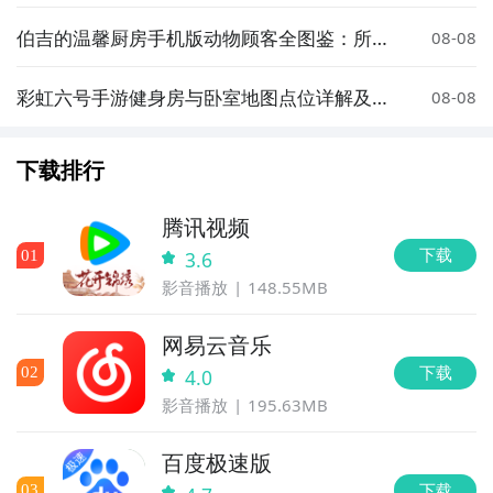
析
伯吉的温馨厨房手机版动物顾客全图鉴：所有
08-08
可接待的萌宠角色汇总
彩虹六号手游健身房与卧室地图点位详解及实
08-08
战攻略
下载排行
腾讯视频
下载
0
1
3.6
影音播放
148.55MB
网易云音乐
下载
0
2
4.0
影音播放
195.63MB
百度极速版
下载
0
3