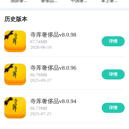
国际奢侈
奢侈品商
中国奢侈
掌上奢侈
方位的购物保障和便捷的配送服务。

品
店
品
品
6. 《拼多多》：拼多多是一个以团购和拼团购物为特色
历史版本
的电商平台，致力于提供高性价比的商品。用户可以在
拼多多上组团购买各类商品，并享受到更低折扣和更多
寺库奢侈品v8.0.98
优惠。

详情
87.74MB
2026-06-10
7. 《美团》：美团是一个以外卖、团购和在线预订为主
题的综合性平台，提供各类商品和服务的购买。用户可
寺库奢侈品v8.0.96
以在美团上购买到餐饮美食、旅游服务、电影票等，还
详情
86.78MB
能享受到折扣优惠和特别活动。

2025-09-27
8. 《淘宝》：淘宝是中国最大的C2C电子商务平台，提
供各类商品的在线购物服务。用户可以在淘宝上找到从
寺库奢侈品v8.0.94
普通日用品到奢侈品的丰富商品选择，还能通过淘宝特
详情
86.73MB
卖等活动获取到更多优惠。

2025-07-25
9. 《苏宁易购》：苏宁易购是中国领先的线上线下一体