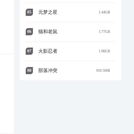
元梦之星
0
5
1.44GB
猫和老鼠
0
6
1.77GB
火影忍者
0
7
1.96GB
部落冲突
0
8
910.5MB