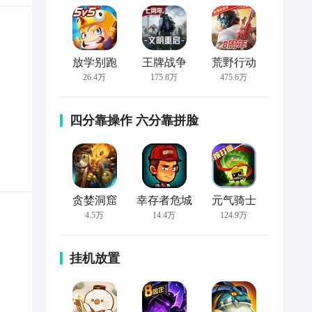
放学别跑
王牌战争
荒野行动
26.4万
175.8万
475.6万
四分靠操作 六分靠拼脸
贪婪洞窟
幸存者危城
元气骑士
4.5万
14.4万
124.9万
挂机放置