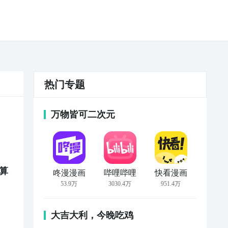
热门专题
游戏
万物皆可二次元
算
咚漫漫画
哔哩哔哩
快看漫画
53.9万
3030.4万
951.4万
大吉大利，今晚吃鸡