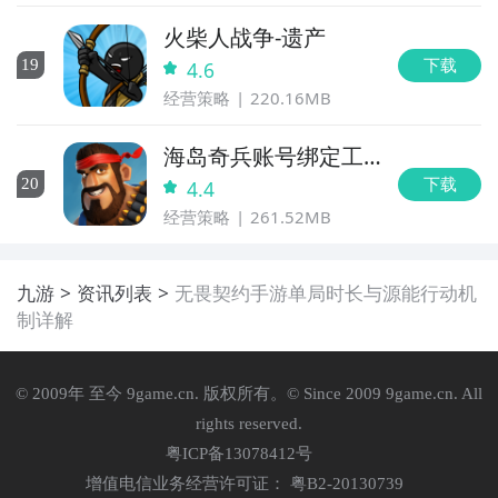
火柴人战争-遗产
下载
19
4.6
经营策略
220.16MB
海岛奇兵账号绑定工
具
下载
20
4.4
经营策略
261.52MB
九游
资讯列表
无畏契约手游单局时长与源能行动机
制详解
© 2009年 至今 9game.cn. 版权所有。© Since 2009 9game.cn. All
rights reserved.
粤ICP备13078412号
增值电信业务经营许可证： 粤B2-20130739