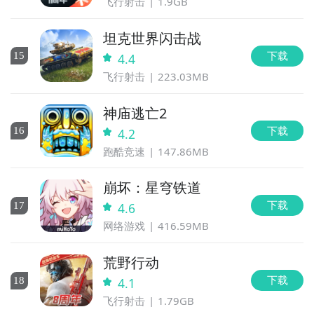
飞行射击
1.9GB
坦克世界闪击战
下载
15
4.4
飞行射击
223.03MB
神庙逃亡2
下载
16
4.2
跑酷竞速
147.86MB
崩坏：星穹铁道
下载
17
4.6
网络游戏
416.59MB
荒野行动
下载
18
4.1
飞行射击
1.79GB