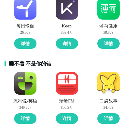
每日瑜伽
Keep
薄荷健康
26.9万
393.4万
39.3万
详情
详情
详情
睡不着 不是你的错
流利说-英语
蜻蜓FM
口袋故事
249.2万
800.5万
24.4万
详情
详情
详情