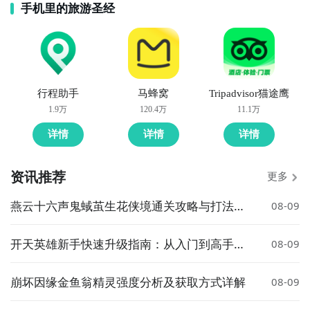
手机里的旅游圣经
行程助手
马蜂窝
Tripadvisor猫途鹰
1.9万
120.4万
11.1万
详情
详情
详情
资讯推荐
更多
燕云十六声鬼蜮茧生花侠境通关攻略与打法详
08-09
解
开天英雄新手快速升级指南：从入门到高手的
08-09
实用技巧
崩坏因缘金鱼翁精灵强度分析及获取方式详解
08-09