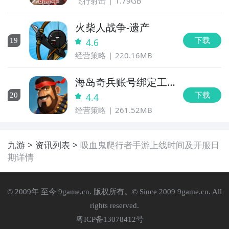
飞行射击
1.79GB
火柴人战争-遗产
下载
19
4.6
经营策略
220.16MB
海岛奇兵账号绑定工
具
下载
20
4.4
经营策略
261.52MB
九游
资讯列表
吸血鬼爬行者手游上线时间及开服日
期详情
© 2009年 至今 9game.cn. 版权所有。© Since 2009 9game.cn. All
rights reserved.
粤ICP备13078412号