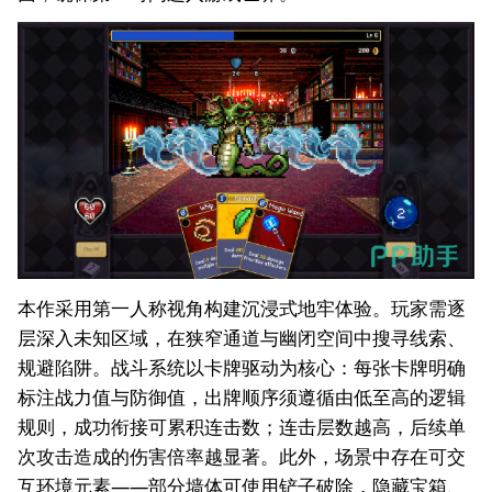
本作采用第一人称视角构建沉浸式地牢体验。玩家需逐
层深入未知区域，在狭窄通道与幽闭空间中搜寻线索、
规避陷阱。战斗系统以卡牌驱动为核心：每张卡牌明确
标注战力值与防御值，出牌顺序须遵循由低至高的逻辑
规则，成功衔接可累积连击数；连击层数越高，后续单
次攻击造成的伤害倍率越显著。此外，场景中存在可交
互环境元素——部分墙体可使用铲子破除，隐藏宝箱、