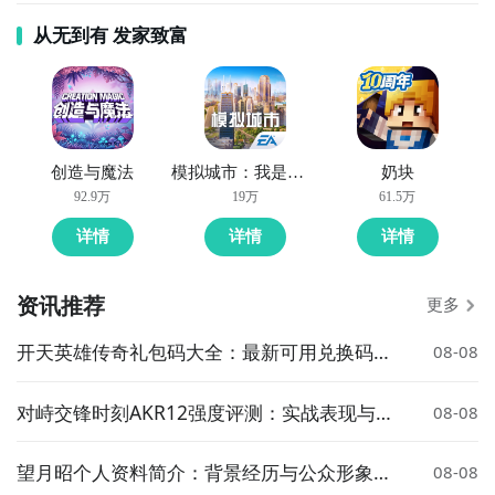
从无到有 发家致富
创造与魔法
模拟城市：我是市长
奶块
92.9万
19万
61.5万
详情
详情
详情
资讯推荐
更多
开天英雄传奇礼包码大全：最新可用兑换码汇
08-08
总
对峙交锋时刻AKR12强度评测：实战表现与武
08-08
器定位分析
望月昭个人资料简介：背景经历与公众形象解
08-08