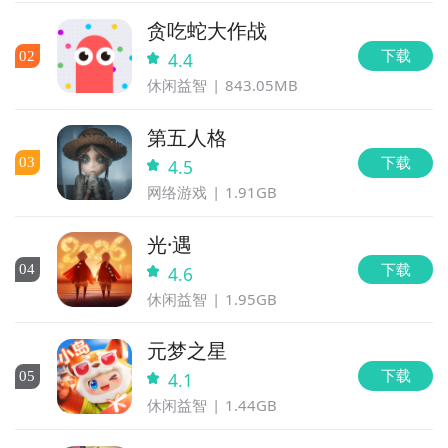
贪吃蛇大作战
下载
0
2
4.4
休闲益智
843.05MB
第五人格
下载
0
3
4.5
网络游戏
1.91GB
光·遇
下载
0
4
4.6
休闲益智
1.95GB
元梦之星
下载
0
5
4.1
休闲益智
1.44GB