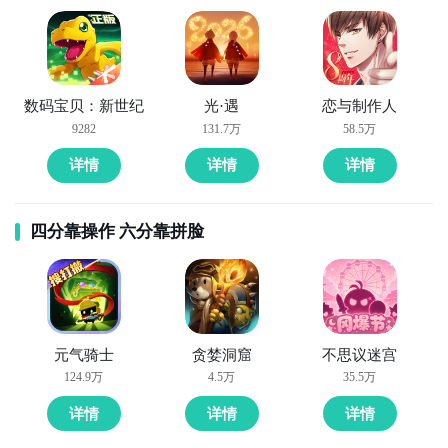
数码宝贝：新世纪
光·遇
恋与制作人
9282
131.7万
58.5万
详情
详情
详情
四分靠操作 六分靠拼脸
元气骑士
贪婪洞窟
不思议迷宫
124.9万
4.5万
35.5万
详情
详情
详情