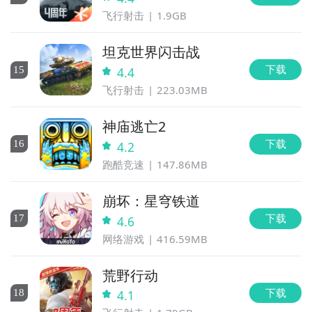
飞行射击
1.9GB
坦克世界闪击战
下载
15
4.4
飞行射击
223.03MB
神庙逃亡2
下载
16
4.2
跑酷竞速
147.86MB
崩坏：星穹铁道
下载
17
4.6
网络游戏
416.59MB
荒野行动
下载
18
4.1