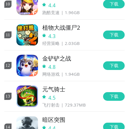
下载
10
4.4
跑酷竞速
1.96GB
植物大战僵尸2
下载
11
4.3
经营策略
2.03GB
金铲铲之战
下载
12
4.8
网络游戏
1.94GB
元气骑士
下载
13
4.5
飞行射击
729.37MB
暗区突围
下载
14
4.4