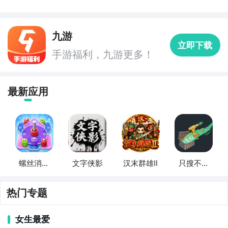
九游
立即下载
手游福利，九游更多！
最新应用
螺丝消消
文字侠影
汉末群雄Ⅱ
只搜不打
乐
不撤
热门专题
女生最爱