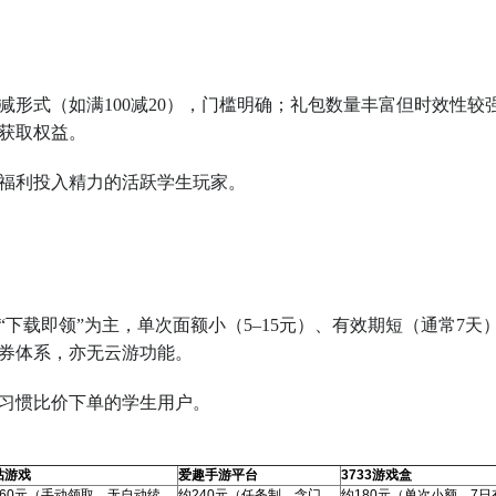
形式（如满100减20），门槛明确；礼包数量丰富但时效性较
获取权益。
福利投入精力的活跃学生玩家。
下载即领”为主，单次面额小（5–15元）、有效期短（通常7天
券体系，亦无云游功能。
习惯比价下单的学生用户。
咕游戏
爱趣手游平台
3733游戏盒
360元（手动领取，无自动续
约240元（任务制，含门
约180元（单次小额，7日