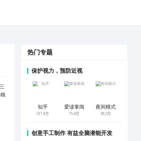
热门专题
保护视力，预防近视
三
的核
知乎
爱读掌阅
夜间模式
517.4万
75.4万
30.2万
创意手工制作 有益全脑潜能开发