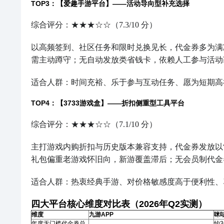
TOP3：【爱趣手游平台】——活动导向型补充选择
综合评分：★★★☆☆（7.3/10 分）
以高频签到、社区任务和限时兑换见长，代金券多为满减
需主动蹲守；无自动发放类省钱卡，依赖人工参与活动
适合人群：时间充裕、乐于参与互动任务、愿为短期高
TOP4：【3733游戏盒】——折扣侧重型工具平台
综合评分：★★★☆☆（7.1/10 分）
主打游戏内购折扣与历史版本兼容支持，代金券发放以“
礼包偏重老游戏怀旧向，新游覆盖滞后；无会员制代金
适合人群：热衷经典手游、对价格敏感度高于便利性、
四大平台核心维度对比表（2026年Q2实测）
维度
九游APP
咪
年度无门槛代金券总
约