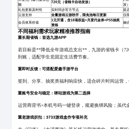
720元（省钱卡自动发放）
额
发
礼包更新及时性
实时同步官方节点
延迟
云游支持
全量游戏云游秒开，限免池每日更新
仅
1元开通，含18项权益+月度代金券+PS5抽奖
会员体系价值
融
资格
不同福利需求玩家精准推荐指南
重长期省钱：首选九游APP
若目标是**降低全年游戏总支出**，九游的省钱卡（72
到账，适配学生党固定生活费节奏。
重即时反馈：可搭配爱趣手游平台
签到、分享、抽奖类福利响应快，适合碎片时间运营，
重账号安全与稳定：咪咕游戏为第二选择
运营商背书+本机号码一键登录，规避换绑风险；虽代
重老游戏折扣：3733游戏盒作专项补充