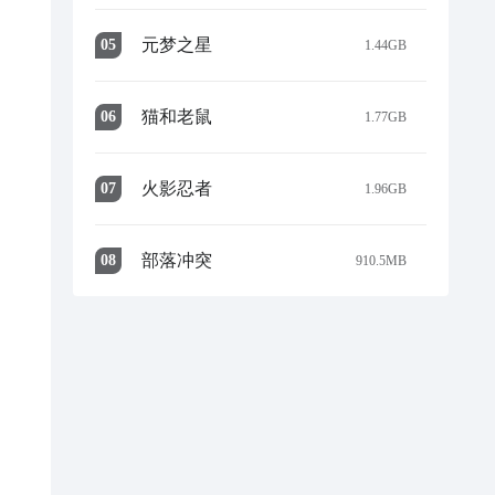
元梦之星
0
5
1.44GB
猫和老鼠
0
6
1.77GB
火影忍者
0
7
1.96GB
部落冲突
0
8
910.5MB