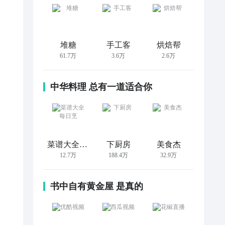
堆糖
手工客
烘焙帮
61.7万
3.6万
2.6万
中华料理 总有一道适合你
菜谱大全每日烹
下厨房
美食杰
12.7万
188.4万
32.9万
书中自有黄金屋 是真的