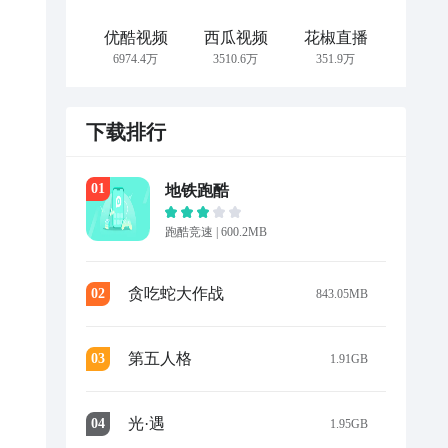
优酷视频
西瓜视频
花椒直播
6974.4万
3510.6万
351.9万
下载排行
0
1
地铁跑酷
跑酷竞速
|
600.2MB
贪吃蛇大作战
0
2
843.05MB
第五人格
0
3
1.91GB
光·遇
0
4
1.95GB