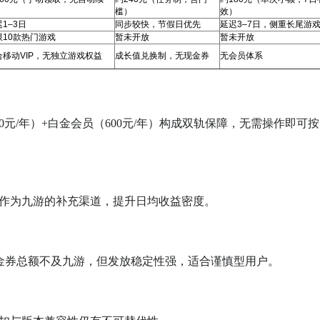
）
槛）
效）
1–3日
同步较快，节假日优先
延迟3–7日，侧重长尾游
限10款热门游戏
暂未开放
暂未开放
合移动VIP，无独立游戏权益
成长值兑换制，无现金券
无会员体系
0元/年）+白金会员（600元/年）构成双轨保障，无需操作即可
作为九游的补充渠道，提升日均收益密度。
金券总额不及九游，但发放稳定性强，适合谨慎型用户。