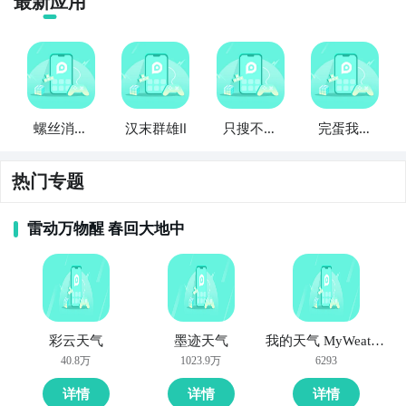
最新应用
螺丝消消
汉末群雄Ⅱ
只搜不打
完蛋我被
乐
不撤
男同学包
围了
热门专题
雷动万物醒 春回大地中
彩云天气
墨迹天气
我的天气 MyWeather
40.8万
1023.9万
6293
详情
详情
详情