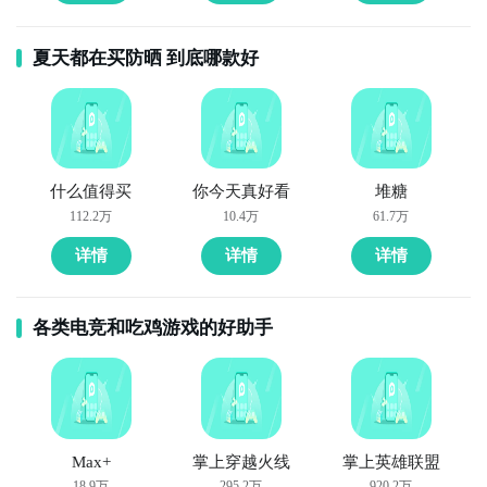
夏天都在买防晒 到底哪款好
什么值得买
你今天真好看
堆糖
112.2万
10.4万
61.7万
详情
详情
详情
各类电竞和吃鸡游戏的好助手
Max+
掌上穿越火线
掌上英雄联盟
18.9万
295.2万
920.2万