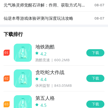
元气唤灵师觉醒石详解：作用、获取方式与使
08-07
用技巧
仙逆本尊游戏体验评测与深度玩法攻略
08-07
下载排行
地铁跑酷
下载
0
1
4.2
跑酷竞速
600.2MB
贪吃蛇大作战
下载
0
2
4.4
休闲益智
843.05MB
第五人格
下载
0
3
4.5