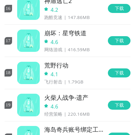
神庙逃亡2
下载
16
4.2
跑酷竞速
147.86MB
崩坏：星穹铁道
下载
17
4.6
网络游戏
416.59MB
荒野行动
下载
18
4.1
飞行射击
1.79GB
火柴人战争-遗产
下载
19
4.6
经营策略
220.16MB
海岛奇兵账号绑定工