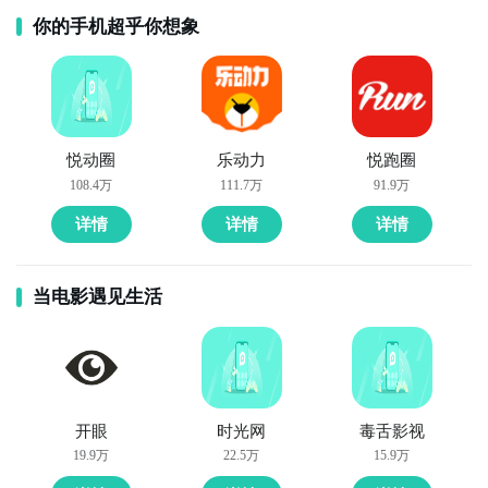
你的手机超乎你想象
悦动圈
乐动力
悦跑圈
108.4万
111.7万
91.9万
详情
详情
详情
当电影遇见生活
开眼
时光网
毒舌影视
19.9万
22.5万
15.9万