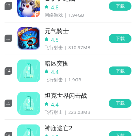
下载
12
4.8
网络游戏
1.94GB
元气骑士
下载
13
4.5
飞行射击
810.97MB
暗区突围
下载
14
4.4
飞行射击
1.9GB
坦克世界闪击战
下载
15
4.4
飞行射击
223.03MB
神庙逃亡2
下载
16