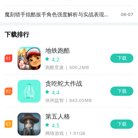
魔刻猎手炫酷扳手角色强度解析与实战表现评
08-07
测
下载排行
地铁跑酷
下载
0
1
4.2
跑酷竞速
600.2MB
贪吃蛇大作战
下载
0
2
4.4
休闲益智
843.05MB
第五人格
下载
0
3
4.5
网络游戏
1.91GB