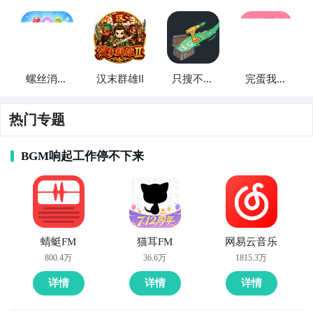
螺丝消消
汉末群雄Ⅱ
只搜不打
完蛋我被
乐
不撤
男同学包
围了
热门专题
BGM响起工作停不下来
蜻蜓FM
猫耳FM
网易云音乐
800.4万
36.6万
1815.3万
详情
详情
详情