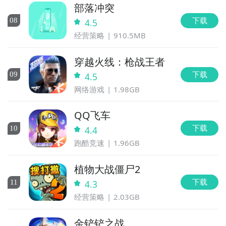
部落冲突
下载
0
8
4.5
经营策略
910.5MB
穿越火线：枪战王者
下载
0
9
4.5
网络游戏
1.98GB
QQ飞车
下载
10
4.4
跑酷竞速
1.96GB
植物大战僵尸2
下载
11
4.3
经营策略
2.03GB
金铲铲之战