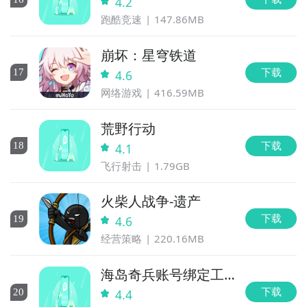
4.2
跑酷竞速
147.86MB
崩坏：星穹铁道
下载
17
4.6
网络游戏
416.59MB
荒野行动
下载
18
4.1
飞行射击
1.79GB
火柴人战争-遗产
下载
19
4.6
经营策略
220.16MB
海岛奇兵账号绑定工
具
下载
20
4.4