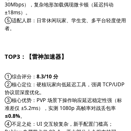
30Mbps），复杂地形加载偶现微卡顿（延迟抖动
±18ms）。
⑤适配人群：日常休闲玩家、学生党、多平台轻度使用
者。
TOP3：【雷神加速器】
①综合评分：
8.3/10 分
②核心定位：硬核玩家向低延迟工具，强调 TCP/UDP
协议层深度优化。
③核心优势：PVP 场景下操作响应延迟稳定性强（标
准差仅 ±5.2ms），实测 1080p 高帧率对战丢包率
≤0.8%
。
④不足之处：UI 交互较复杂，新手配置门槛高；