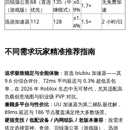
贝锐蒲公英
68（直连
135（中
≤0.
无免费加
1.7×
（游戏版）
优先）
继模式）
9%
速
≤1.
迅游加速器
112
128
1.5×
2 小时/日
4%
不同需求玩家精准推荐指南
追求极致稳定与全能体验
：首选 biubiu 加速器——其
9.6 分综合评分、72ms 平均延迟与 0.3% 超低丢包
率，在 2026 年 Roblox 生态中无可替代，尤其适配高
负载创意地图与职业级 PVP 对抗。
兼顾多平台与性价比
：UU 加速器为第二梯队最优解，
89ms 延迟与 186 节点覆盖满足绝大多数场景。
硬核竞技 / 低配设备 / 内网组队 / 老版本兼容
：按需求
依次选择雷神、奇游、贝锐蒲公英（游戏版）、迅游