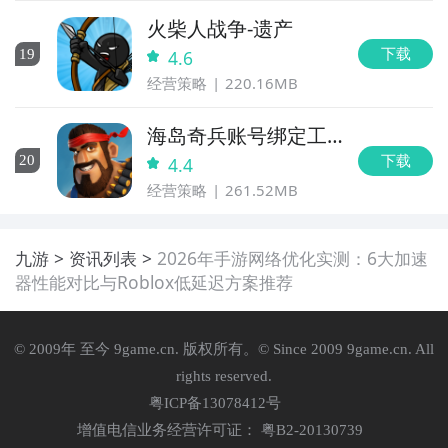
火柴人战争-遗产
下载
19
4.6
经营策略
220.16MB
海岛奇兵账号绑定工
具
下载
20
4.4
经营策略
261.52MB
九游
资讯列表
2026年手游网络优化实测：6大加速
器性能对比与Roblox低延迟方案推荐
© 2009年 至今 9game.cn. 版权所有。© Since 2009 9game.cn. All
rights reserved.
粤ICP备13078412号
增值电信业务经营许可证： 粤B2-20130739