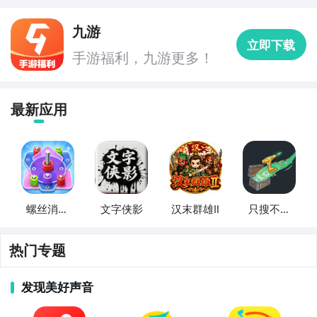
九游
立即下载
手游福利，九游更多！
最新应用
螺丝消消
文字侠影
汉末群雄Ⅱ
只搜不打
乐
不撤
热门专题
发现美好声音