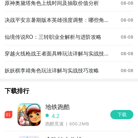
原神奥黛塔角色上线时间及抽取价值分析
08-08
决战平安京暑期版本英雄强度调整：哪些角色
08-08
被增强或削弱？
仙境传说RO：三转职业全解析与进阶攻略
08-08
穿越火线枪战王者面具蜂玩法详解与实战技巧
08-08
分享
妖妖棋李靖角色玩法详解与实战技巧攻略
08-08
下载排行
地铁跑酷
下载
0
1
4.2
跑酷竞速
600.2MB