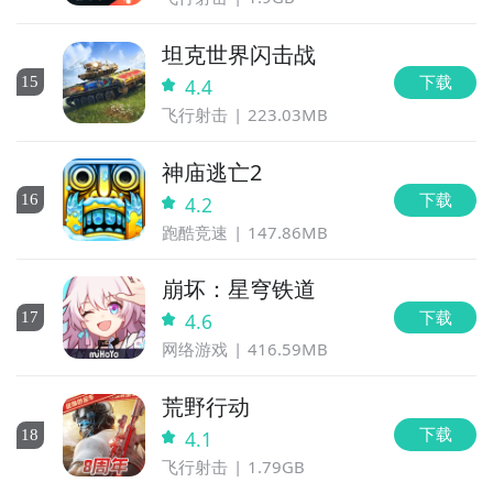
坦克世界闪击战
下载
15
4.4
飞行射击
223.03MB
神庙逃亡2
下载
16
4.2
跑酷竞速
147.86MB
崩坏：星穹铁道
下载
17
4.6
网络游戏
416.59MB
荒野行动
下载
18
4.1
飞行射击
1.79GB