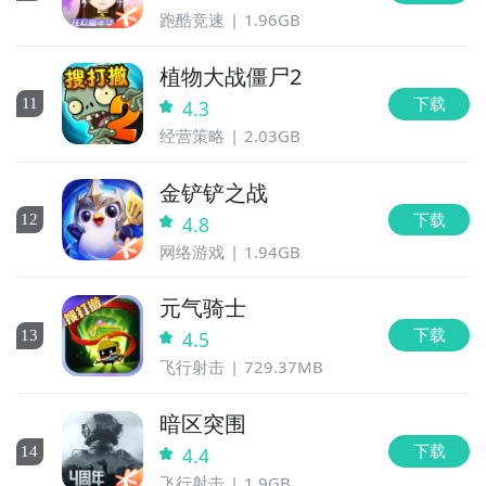
跑酷竞速
1.96GB
植物大战僵尸2
下载
11
4.3
经营策略
2.03GB
金铲铲之战
下载
12
4.8
网络游戏
1.94GB
元气骑士
下载
13
4.5
飞行射击
729.37MB
暗区突围
下载
14
4.4
飞行射击
1.9GB