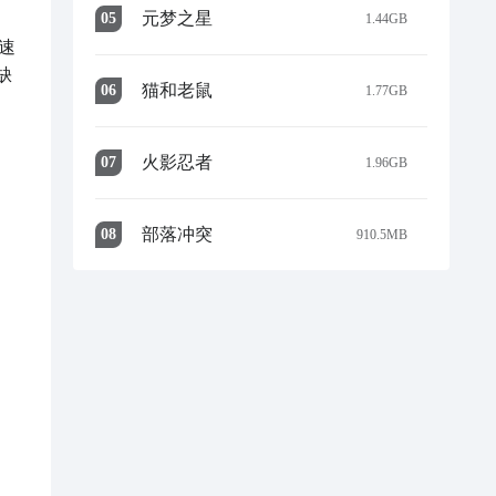
元梦之星
0
5
1.44GB
速
缺
猫和老鼠
0
6
1.77GB
火影忍者
0
7
1.96GB
部落冲突
0
8
910.5MB