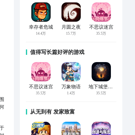
幸存者危城
月圆之夜
不思议迷宫
14.4万
15.7万
35.5万
值得写长篇好评的游戏
不思议迷宫
万象物语
地下城堡2:黑暗觉醒
35.5万
1.4万
35.5万
围
何
从无到有 发家致富
于