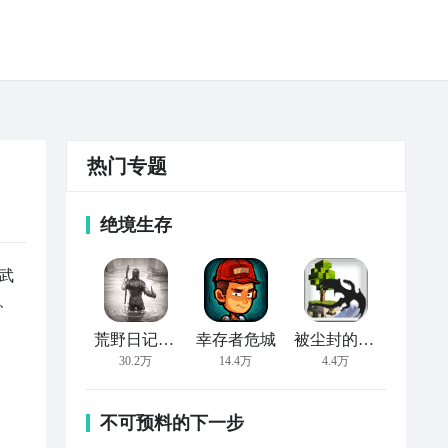
热门专题
绝境生存
武
、
荒野日记：孤岛
幸存者危城
被尘封的故事
30.2万
14.4万
4.4万
不可预料的下一步