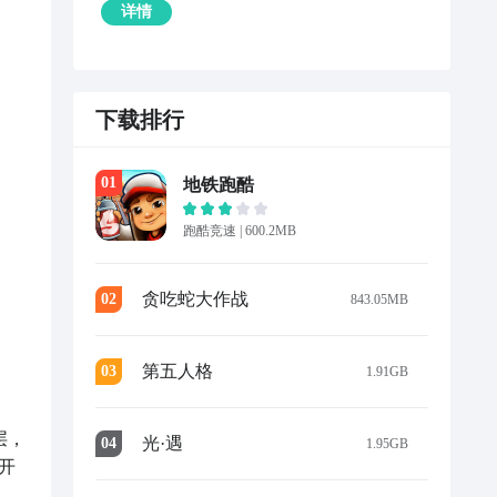
详情
下载排行
0
1
地铁跑酷
跑酷竞速
|
600.2MB
贪吃蛇大作战
0
2
843.05MB
第五人格
0
3
1.91GB
层，
光·遇
0
4
1.95GB
开