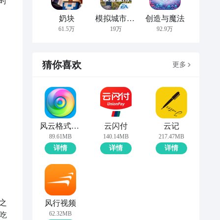
时
奶块
模拟城市：我是市长
创造与魔法
61.5万
19万
92.9万
猜你喜欢
更多
风云格式工厂
云闪付
云记
89.61MB
140.14MB
217.47MB
详情
详情
详情
之
风行视频
62.32MB
吃