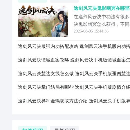
在逸剑风云决中功法有很多
决鬼影幽冥怎么获得，不同
2025-08-05 15:44:36
前小伙伴们所面对的问题，
鬼影幽冥如何快速获得。在获
逸剑风云决最强内功搭配攻略 逸剑风云决手机版内功
逸剑风云决谭城血案攻略 逸剑风云决手机版谭城血案
逸剑风云决慧达支线怎么做 逸剑风云决手机版歪僧慧
逸剑风云决掌门结局有哪些 逸剑风云决手机版剧情介
逸剑风云决异种金蝎获取方法介绍 逸剑风云决手机版