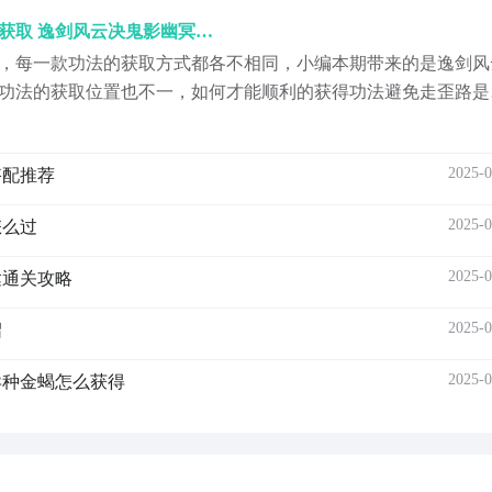
逸剑风云决鬼影幽冥在哪里获取 逸剑风云决鬼影幽冥手机版获取方法一览
，每一款功法的获取方式都各不相同，小编本期带来的是逸剑风
功法的获取位置也不一，如何才能顺利的获得功法避免走歪路是
其实功法的获取很简单，接下来小编将为小伙伴们详细的讲解功
取功法之前小伙伴们需要注意，...
2025-0
搭配推荐
2025-0
怎么过
2025-0
达通关攻略
2025-0
绍
2025-0
异种金蝎怎么获得