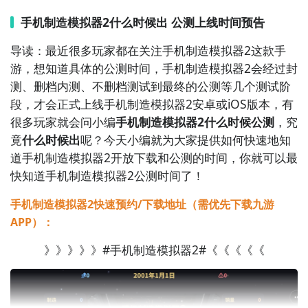
自研，并根据成本、性能、口碑和市场反馈调整产品策
略。每一台手机的发布，都会影响资金、销量、公司成
手机制造模拟器2什么时候出 公测上线时间预告
长和行业排名。从小型厂商到全球巨头，能否在激烈竞
导读：最近很多玩家都在关注手机制造模拟器2这款手
争中做出爆款机型，取决于你的每一次研发投入和商业
游，想知道具体的公测时间，手机制造模拟器2会经过封
决策。
测、删档内测、不删档测试到最终的公测等几个测试阶
2、手机制造模拟器2图片欣赏：
段，才会正式上线手机制造模拟器2安卓或iOS版本，有
很多玩家就会问小编
手机制造模拟器2什么时候公测
，究
竟
什么时候出
呢？今天小编就为大家提供如何快速地知
道手机制造模拟器2开放下载和公测的时间，你就可以最
快知道手机制造模拟器2公测时间了！
手机制造模拟器2快速预约/下载地址（需优先下载九游
APP）：
》》》》》#手机制造模拟器2#《《《《《