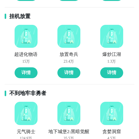
挂机放置
超进化物语
放置奇兵
爆炒江湖
15万
23.4万
1.3万
详情
详情
详情
不到地牢非勇者
元气骑士
地下城堡2:黑暗觉醒
贪婪洞窟
124.9万
35.5万
4.5万