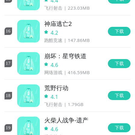
4.4
飞行射击
223.03MB
神庙逃亡2
下载
16
4.2
跑酷竞速
147.86MB
崩坏：星穹铁道
下载
17
4.6
网络游戏
416.59MB
荒野行动
下载
18
4.1
飞行射击
1.79GB
火柴人战争-遗产
下载
19
4.6