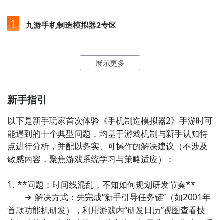
1
九游手机制造模拟器2专区
点击
进入九游门户
，搜索手机制造模拟器2，进入之后你
展示更多
会看到一个下载按钮，分别是
【高速下载】
和
【下
载】
，高速下载可以更加节省下载时间和流量，能够很
好的解决下载耗时长的问题。
如图所示：
新手指引
以下是新手玩家首次体验《手机制造模拟器2》手游时可
能遇到的十个典型问题，均基于游戏机制与新手认知特
通过上面的游戏介绍和图片，可能大家对手机制造模拟
点进行分析，并配以务实、可操作的解决建议（不涉及
器2有大致的了解了，不过这么游戏要怎么样才能抢先体
敏感内容，聚焦游戏系统学习与策略适应）：

验到呢？不用担心，目前九游客户端已经开通了测试提
醒了，通过在九游APP中搜索“手机制造模拟器2”，点击
1. **问题：时间线混乱，不知如何规划研发节奏**  

右边的【订阅】或者是【开测提醒】，订阅游戏就不会
　　→ 解决方式：先完成“新手引导任务链”（如2001年
错过最先的下载机会了咯！
首款功能机研发），利用游戏内“研发日历”视图查看技