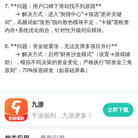
7. **问题：用户口碑下滑却找不到原因**  

　　→ 解决方式：进入“舆情中心”→筛选“差评关键
九游APP
词”，高频词如“发热”指向散热模块不足，“卡顿”需检查
玩新游 上九游
内存+系统优化组合，针对性升级对应模块。

8. **问题：资金链紧张，无法支撑多项目并行**  

　　→ 解决方式：启用“财务沙盒模式”（设置→游戏辅
助），模拟不同决策的资金变化；严格执行“研发金三角
全球好游抢先下
福利礼包免费领
官方直播陪你玩
原则”：70%保底研发（如基础屏幕）
立即下载
方法三： 查看九游开测表
步骤1：
在九游开测表中玩家们可以看到当天所有进行开
九游
立即下载
测的手机游戏，以及最近十天即将进行测试的游戏，有
手游福利，九游更多！
具体的测试时间以及测试阶段介绍，玩家们可以在这里
查找手机制造模拟器2的相关公测时间信息!