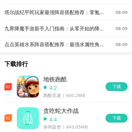
塔尔战纪平民玩家最强阵容搭配推荐：零氪也
08-09
能轻松通关
九界降魔手游新手入门指南：从零开始的降魔
08-09
玩法与技巧全解析
点点英雄水系阵容搭配推荐：最强水属性角色
08-09
组合与实战技巧
下载排行
地铁跑酷
下载
0
1
4.2
跑酷竞速
600.2MB
贪吃蛇大作战
下载
0
2
4.4
休闲益智
843.05MB