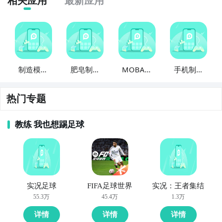
相关应用
最新应用
步骤2：
访问地址>>>
手游开测表地址
好了，手机制造模拟器2公测时间的关注方法就讲到这
里，各位玩家是否都已经掌握好以上三种技巧了呢，随
时随地关注手机制造模拟器2什么时候开测，什么时候开
放下载，什么时候公测等信息，还有一个办法就是留意
制造模拟
肥皂制造
MOBA制
手机制造
九游手机制造模拟器2专区的每日更新，欢迎大家积极参
器
模拟器
造模拟器3
工厂
与讨论和提问题，我们会第一时间为您解答。
热门专题
教练 我也想踢足球
实况足球
FIFA足球世界
实况：王者集结
55.3万
45.4万
1.3万
详情
详情
详情