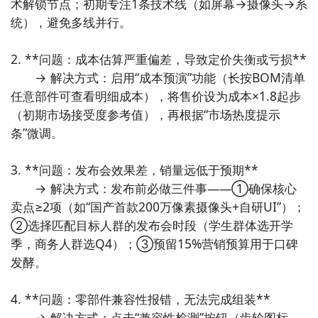
术解锁节点；初期专注1条技术线（如屏幕→摄像头→系
统），避免多线并行。

九游APP
手机制造模拟器2什么时候公测？公测
时间提前预知，有
玩新游 上九游
2. **问题：成本估算严重偏差，导致定价失衡或亏损**  

三大方法，下边就让九游独家来为您揭秘吧！
　　→ 解决方式：启用“成本预演”功能（长按BOM清单
方法一： 关注九游手机制造模拟器2大事件
任意部件可查看明细成本），将售价设为成本×1.8起步
（初期市场接受度参考值），再根据“市场热度提示
步骤1：
百度搜索
“
九游手机制造模拟器2
”
专区
；
条”微调。

全球好游抢先下
福利礼包免费领
官方直播陪你玩
步骤2：
关注大事件列表，每次手机制造模拟器2测试的
2
九游客户端
立即下载
时间都会最新发布，这是九游独家的哦；
3. **问题：发布会效果差，销量远低于预期**  

　　→ 解决方式：发布前必做三件事——①确保核心
卖点≥2项（如“国产首款200万像素摄像头+自研UI”）；
最直接的方法就是到九游APP进行下载，九游APP提供
②选择匹配目标人群的发布会时段（学生群体选开学
海量的精品游戏下载
，
季，商务人群选Q4）；③预留15%营销预算用于口碑
在九游客户端搜索栏中输入手机制造模拟器2进行搜索，
发酵。

点击进入到游戏专区中，如图所示：如图所示，这样你
就不用四处寻求游戏下载包，简简单单的两步你就可以
4. **问题：零部件兼容性报错，无法完成组装**  

安装了，同时​还有大量的安卓手机游戏攻略。
　　→ 解决方式：点击“兼容性检测”按钮（齿轮图标