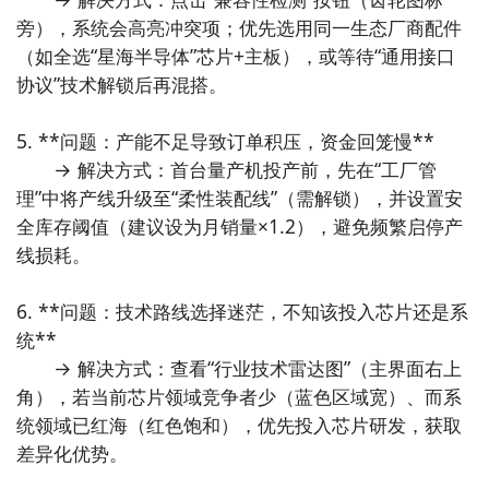
旁），系统会高亮冲突项；优先选用同一生态厂商配件
九游APP下载
【高速下载】
（如全选“星海半导体”芯片+主板），或等待“通用接口
协议”技术解锁后再混搭。

5. **问题：产能不足导致订单积压，资金回笼慢**  

　　→ 解决方式：首台量产机投产前，先在“工厂管
理”中将产线升级至“柔性装配线”（需解锁），并设置安
全库存阈值（建议设为月销量×1.2），避免频繁启停产
好了，小编为大家大家提供了这两种教程是下载手机制
线损耗。

造模拟器2最为直接方法哦，不知道大家有没有清楚的知
道呢？想要了解更多精彩内容，不妨多多关注
九游手机
6. **问题：技术路线选择迷茫，不知该投入芯片还是系
制造模拟器2
方法二： 下载九游APP，订阅手机制造模拟器2的开测
统**  

提醒
　　→ 解决方式：查看“行业技术雷达图”（主界面右上
角），若当前芯片领域竞争者少（蓝色区域宽）、而系
步骤1：
点击下载九游APP；
统领域已红海（红色饱和），优先投入芯片研发，获取
步骤2：
进入APP搜索“手机制造模拟器2”，订阅后可及
差异化优势。

时接受活动,礼包,开测和开放下载的提醒；