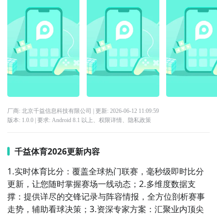
厂商: 北京千益信息科技有限公司
| 更新:
2026-06-12 11:09:59
版本:
1.0.0
| 要求:
Android 8.1 以上、
权限详情
、
隐私政策
千益体育2026更新内容
1.实时体育比分：覆盖全球热门联赛，毫秒级即时比分
更新，让您随时掌握赛场一线动态；2.多维度数据支
撑：提供详尽的交锋记录与阵容情报，全方位剖析赛事
走势，辅助看球决策；3.资深专家方案：汇聚业内顶尖