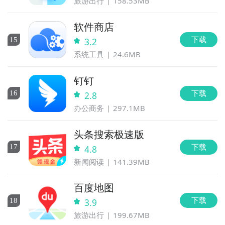
旅游出行
158.53MB
软件商店
下载
15
3.2
系统工具
24.6MB
钉钉
下载
16
2.8
办公商务
297.1MB
头条搜索极速版
下载
17
4.8
新闻阅读
141.39MB
百度地图
下载
18
3.9
旅游出行
199.67MB