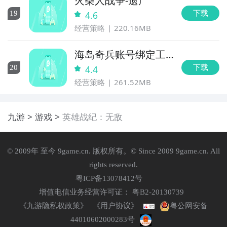
火柴人战争-遗产
下载
19
4.6
经营策略
220.16MB
海岛奇兵账号绑定工
具
下载
20
4.4
经营策略
261.52MB
九游
游戏
英雄战纪：无敌
© 2009年 至今 9game.cn. 版权所有。© Since 2009 9game.cn. All
rights reserved.
粤ICP备13078412号
增值电信业务经营许可证： 粤B2-20130739
《九游隐私权政策》
《用户协议》
粤公网安备
44010602000283号