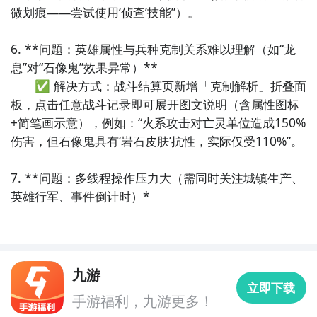
微划痕——尝试使用‘侦查’技能”）。

方法二： 下载九游APP，订阅英雄战纪：无敌的开测提
醒
6. **问题：英雄属性与兵种克制关系难以理解（如“龙
息”对“石像鬼”效果异常）**  

步骤1：
点击下载九游APP；
　　✅ 解决方式：战斗结算页新增「克制解析」折叠面
步骤2：
进入APP搜索“英雄战纪：无敌”，订阅后可及时
板，点击任意战斗记录即可展开图文说明（含属性图标
接受活动,礼包,开测和开放下载的提醒；
+简笔画示意），例如：“火系攻击对亡灵单位造成150%
伤害，但石像鬼具有‘岩石皮肤’抗性，实际仅受110%”。

九游APP
7. **问题：多线程操作压力大（需同时关注城镇生产、
玩新游 上九游
英雄行军、事件倒计时）*
九游
全球好游抢先下
福利礼包免费领
官方直播陪你玩
立即下载
手游福利，九游更多！
立即下载