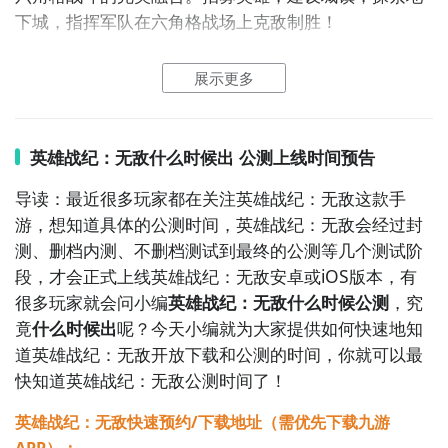
下城，指挥军队在六角格战场上克敌制胜！
2、英雄战纪：无敌图片欣赏：
展示更多
2
九游客户端
英雄战纪：无敌什么时候出 公测上线时间预告
最直接的方法就是到九游APP进行下载，九游APP提供
海量的精品游戏下载
，
导读：最近很多玩家都在关注英雄战纪：无敌这款手
游，想知道具体的公测时间，英雄战纪：无敌会经过封
在九游客户端搜索栏中输入英雄战纪：无敌进行搜索，
测、删档内测、不删档测试到最终的公测等几个测试阶
点击进入到游戏专区中，如图所示：如图所示，这样你
段，才会正式上线英雄战纪：无敌安卓或iOS版本，有
就不用四处寻求游戏下载包，简简单单的两步你就可以
很多玩家就会问小编
英雄战纪：无敌什么时候公测
，究
安装了，同时​还有大量的安卓手机游戏攻略。
竟
什么时候出
呢？今天小编就为大家提供如何快速地知
道英雄战纪：无敌开放下载和公测的时间，你就可以最
九游APP下载
【高速下载】
快知道英雄战纪：无敌公测时间了！
英雄战纪：无敌快速预约/下载地址（需优先下载九游
APP）：