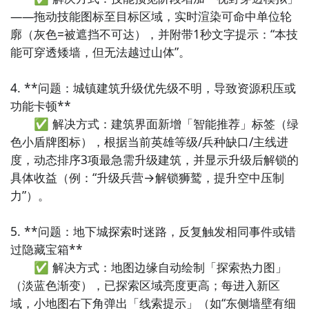
——拖动技能图标至目标区域，实时渲染可命中单位轮
廓（灰色=被遮挡不可达），并附带1秒文字提示：“本技
能可穿透矮墙，但无法越过山体”。

4. **问题：城镇建筑升级优先级不明，导致资源积压或
功能卡顿**  

　　✅ 解决方式：建筑界面新增「智能推荐」标签（绿
色小盾牌图标），根据当前英雄等级/兵种缺口/主线进
度，动态排序3项最急需升级建筑，并显示升级后解锁的
具体收益（例：“升级兵营→解锁狮鹫，提升空中压制
力”）。

5. **问题：地下城探索时迷路，反复触发相同事件或错
过隐藏宝箱**  

　　✅ 解决方式：地图边缘自动绘制「探索热力图」
（淡蓝色渐变），已探索区域亮度更高；每进入新区
域，小地图右下角弹出「线索提示」（如“东侧墙壁有细