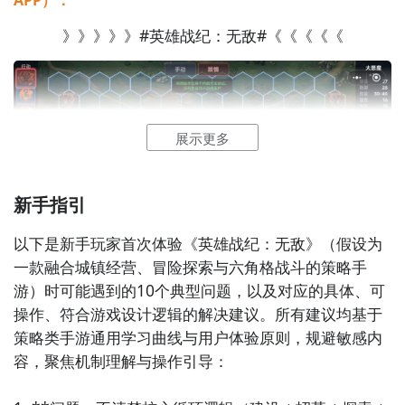
》》》》》#英雄战纪：无敌#《《《《《
好了，小编为大家大家提供了这两种教程是下载英雄战
纪：无敌最为直接方法哦，不知道大家有没有清楚的知
道呢？想要了解更多精彩内容，不妨多多关注
九游英雄
展示更多
战纪：无敌
新手指引
通过上面的游戏介绍和图片，可能大家对英雄战纪：无
以下是新手玩家首次体验《英雄战纪：无敌》（假设为
敌有大致的了解了，不过这么游戏要怎么样才能抢先体
一款融合城镇经营、冒险探索与六角格战斗的策略手
验到呢？不用担心，目前九游客户端已经开通了测试提
游）时可能遇到的10个典型问题，以及对应的具体、可
醒了，通过在九游APP中搜索“英雄战纪：无敌”，点击
操作、符合游戏设计逻辑的解决建议。所有建议均基于
右边的【订阅】或者是【开测提醒】，订阅游戏就不会
策略类手游通用学习曲线与用户体验原则，规避敏感内
错过最先的下载机会了咯！
容，聚焦机制理解与操作引导：
