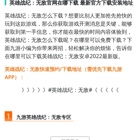
4. 《天下》  

英雄战纪：无敌官网在哪下载 最新官方下载安装地址
网易自研东方玄幻MMORPG，拥有无缝大地图与电影
英雄战纪：无敌怎么下载？想要比别人更加抢先抢快的
级过场动画；主打“御灵”系统（召唤神兽协同作战）、
玩到这款游戏，那么你获取游戏开测消息是关键，能够
跨服“九州争霸”军团战及“天命奇谭”动态剧情副本，战斗
获取到第一手信息，你才能在最快的时间内容体验到，
节奏快、技能特效华丽，强调职业配合与战场临场决
英雄战纪：无敌怎么下载呢？在哪里可以免费下载？下
策。

面九游小编为你带来两招，轻松解决你的烦恼，告诉你
在哪里可以下载英雄战纪：无敌安卓2022最新版。
5. 《镇魔曲》  

网易匠心打造的Q版写实风MMO，延续端游经典玩法，
英雄战纪：无敌快速预约/下载地址（需优先下载九游
提供12大职业、百种流派搭配；支持“跨服远征”大型攻
APP）：
城战、“神兽合体”实时协战及“秘境夺宝”动态PvPvE玩
》》》》》#英雄战纪：无敌#《《《《《
法，社交链完整，公会建设与师徒系统成熟。

6. 《倩女幽魂》  

网易长线运营的国民级MMORPG，依托蒲松龄IP构建
1
九游英雄战纪：无敌专区
庞大志怪世界观；拥有“三界斗法”跨服擂台、“血战襄
阳”万人守城战、“画魂”实时协作副本等强联网内容，战
点击
进入九游门户
，搜索英雄战纪：无敌，进入之后你
斗强调技能预判与走位，装备词条与幻化系统深度满足