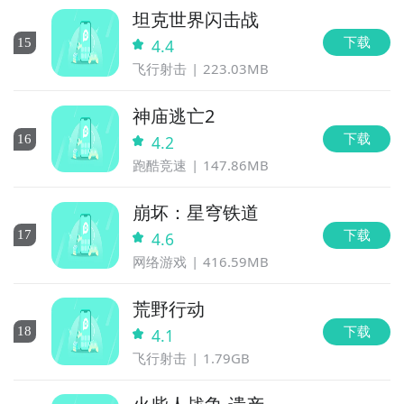
坦克世界闪击战
下载
15
4.4
飞行射击
223.03MB
神庙逃亡2
下载
16
4.2
跑酷竞速
147.86MB
崩坏：星穹铁道
下载
17
4.6
网络游戏
416.59MB
荒野行动
下载
18
4.1
飞行射击
1.79GB