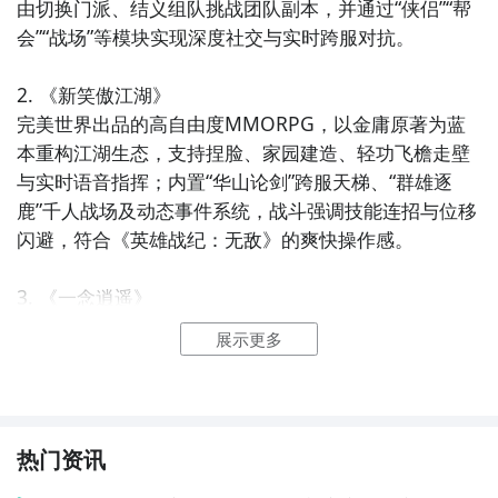
由切换门派、结义组队挑战团队副本，并通过“侠侣”“帮
会”“战场”等模块实现深度社交与实时跨服对抗。

2. 《新笑傲江湖》  

完美世界出品的高自由度MMORPG，以金庸原著为蓝
本重构江湖生态，支持捏脸、家园建造、轻功飞檐走壁
与实时语音指挥；内置“华山论剑”跨服天梯、“群雄逐
鹿”千人战场及动态事件系统，战斗强调技能连招与位移
闪避，符合《英雄战纪：无敌》的爽快操作感。

3. 《一念逍遥》  

吉比特旗下修仙题材MMO，虽含挂机元素，但核心为
展示更多
强联网社交——支持实时组队刷“上古遗迹”、跨服宗门
战、灵兽协同出战及语音阵法配合；独创“顿悟突破”实
时进阶系统与“天劫”全服广播机制，营造高度沉浸的修
真共斗体验。

热门资讯