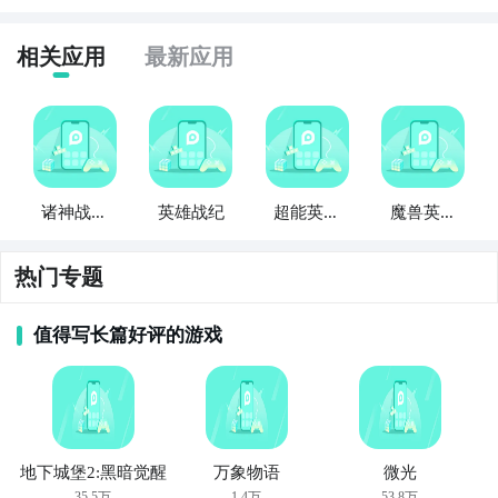
方法三： 查看九游开测表
相关应用
最新应用
步骤1：
在九游开测表中玩家们可以看到当天所有进行开
测的手机游戏，以及最近十天即将进行测试的游戏，有
具体的测试时间以及测试阶段介绍，玩家们可以在这里
查找英雄战纪：无敌的相关公测时间信息!
步骤2：
访问地址>>>
手游开测表地址
诸神战纪
英雄战纪
超能英雄
魔兽英雄
英雄无敌
战纪
战纪
好了，英雄战纪：无敌公测时间的关注方法就讲到这
热门专题
里，各位玩家是否都已经掌握好以上三种技巧了呢，随
时随地关注英雄战纪：无敌什么时候开测，什么时候开
值得写长篇好评的游戏
放下载，什么时候公测等信息，还有一个办法就是留意
九游英雄战纪：无敌专区的每日更新，欢迎大家积极参
与讨论和提问题，我们会第一时间为您解答。
地下城堡2:黑暗觉醒
万象物语
微光
35.5万
1.4万
53.8万