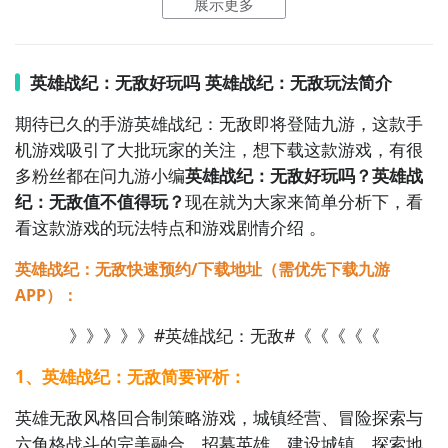
展示更多
会看到一个下载按钮，分别是
【高速下载】
和
【下
数值养成需求。

载】
，高速下载可以更加节省下载时间和流量，能够很
好的解决下载耗时长的问题。
如图所示：
7. 《精灵盛典：黎明》  

英雄战纪：无敌好玩吗 英雄战纪：无敌玩法简介
盛趣游戏代理的魔幻MMO，获《奇迹MU》正版授权，
期待已久的手游英雄战纪：无敌即将登陆九游，这款手
复刻经典三转、攻城战与暗黑式装备体系；支持万人同
机游戏吸引了大批玩家的关注，想下载这款游戏，有很
图攻城、实时语音指挥、跨服“荣耀战场”，并引入“精灵
多粉丝都在问九游小编
英雄战纪：无敌好玩吗？英雄战
契约”双战斗单位设定，强化策略性与协同操作。

纪：无敌值不值得玩？
现在就为大家来简单分析下，看
看这款游戏的玩法特点和游戏剧情介绍 。
8. 《龙族幻想》  

祖龙娱乐研发、腾讯发行的次世代MMORPG，采用虚
英雄战纪：无敌快速预约/下载地址（需优先下载九游
幻4引擎打造电影级画面；首创“动态天气交互”“真实物
APP）：
理碰撞”与“龙晶共鸣”组队增益系统，副本需实时沟通解
谜，PvP“龙渊战场”支持战术标记与协同控场。

》》》》》#英雄战纪：无敌#《《《《《
1、英雄战纪：无敌简要评析：
9. 《莽荒纪：星辰变》  

改编自我吃西红柿同名小说
英雄无敌风格回合制策略游戏，城镇经营、冒险探索与
六角格战斗的完美融合。招募英雄，建设城镇，探索地