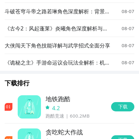
巧分享
斗破苍穹斗帝之路若琳角色深度解析：背景、
08-07
实力与剧情作用全盘点
《古今2：风起蓬莱》炎曦角色深度解析与实
08-07
战评测
大侠闯天下角色技能详解与武学招式全面分享
08-07
《诡秘之主》手游命运议会玩法全解析：机
08-07
制、阵容搭配与通关技巧
下载排行
地铁跑酷
下载
0
1
4.2
跑酷竞速
600.2MB
贪吃蛇大作战