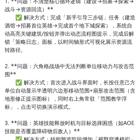
1. **问题：不清楚核心循环逻辑（建设→招募→探索→
九游APP
战斗→资源回流）**  

玩新游 上九游
　　✅ 解决方式：完成「新手引导三步链」任务（建造
酒馆→招募首位英雄→完成首个地下城探索），系统自
动高亮关键建筑/按钮并弹出动态流程图提示，完成后解
锁「策略日志」面板，以时间轴形式可视化展示资源流
转路径。

全球好游抢先下
福利礼包免费领
官方直播陪你玩
立即下载
2. **问题：六角格战场中无法判断单位移动力与攻击范
围**  

英雄战纪：无敌什么时候公测？公测
时间提前预知，有
　　✅ 解决方式：首次进入战斗界面时，长按任意己方
三大方法，下边就让九游独家来为您揭秘吧！
单位自动显示半透明六边形移动范围+扇形攻击范围（含
方法一： 关注九游英雄战纪：无敌大事件
地形修正提示图标），同时右上角常驻「范围教学浮
标」，点击可切换演示模式。

步骤1：
百度搜索
“
九游英雄战纪：无敌
”
专区
；
步骤2：
关注大事件列表，每次英雄战纪：无敌测试的时
3. **问题：英雄技能释放时机与目标选择困惑（如AOE
间都会最新发布，这是九游独家的哦；
技能是否覆盖障碍物后敌人）**  

　　✅ 解决方式：技能预览阶段增加「视野穿透模拟」