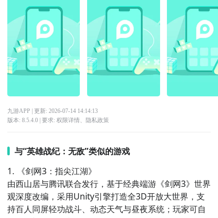
九游APP
| 更新:
2026-07-14 14:14:13
版本:
8.5.4.0
| 要求:
权限详情
、
隐私政策
与“英雄战纪：无敌”类似的游戏
1. 《剑网3：指尖江湖》  

由西山居与腾讯联合发行，基于经典端游《剑网3》世界
观深度改编，采用Unity引擎打造全3D开放大世界，支
持百人同屏轻功战斗、动态天气与昼夜系统；玩家可自