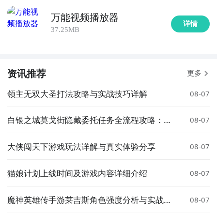
〖Two〗年4月7日，《暗区突围》注册用户数量达到了
一个重要的里程碑——5000万！这款游戏自2022年7月
万能视频播放器
详情
13日在全平台上线以来，迅速赢得了玩家的喜爱和认
37.25MB
可。游戏上线的首个小时内便成功登上了App store免
费榜和热门榜的首位，这一成绩显示了玩家对这款游戏
的高度关注和热情。
资讯推荐
更多
〖Three〗截至2023年4月7日，《暗区突围》注册用户
领主无双大圣打法攻略与实战技巧详解
08-07
正式突破5000万大关！自2022年7月13日全平台上线以
来，这款游戏便在市场上崭露头角，屡次创造辉煌成
白银之城莫戈街隐藏委托任务全流程攻略：触
08-07
绩。在游戏上线的最初2小时内，它就迅速登顶App
发条件、完成步骤与奖励详解
Store免费榜和热门榜的榜首位置，显示了其强大的市场
大侠闯天下游戏玩法详解与真实体验分享
08-07
竞争力。
猫娘计划上线时间及游戏内容详细介绍
08-07
魔神英雄传手游莱吉斯角色强度分析与实战搭
08-07
配指南