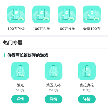
步骤2：
关注大事件列表，每次赚到100万测试的时间都
《暗区突围》赚钱攻略
会最新发布，这是九游独家的哦；
《暗区突围》开局快速赚钱攻略 开档老玩家篇：迅速升
100万的蛋
100万匹羊
100万只羊
会赢100万
级：在档初，尽快完成任务，提升等级至22级以上。这
有助于快速
解锁
联络人的高级兑换，利用初期兑换价格
较低且竞争较小的优势，赚取大量资金。利用市场差
热门专题
价：在解锁高级兑换后，及时兑换并售卖高价值物品，
前三天内赚取一百万不成问题。
值得写长篇好评的游戏
《暗区突围》赚钱方法主要有以下几种：多做活动任
1、奸商的古董店这瓜我们需要找到：玉麒麟、古币、青
务：完成活动任务会获得大量的柯恩币奖励，这是快速
铜人、古青铜剑、彩瓷花瓶、古董茶具、宝鼎、珍珠、
赚钱的主要途径之一。利用迪克文森的神秘刷新：每天
手机、眼镜
中午12点和18点，迪克文森会神秘刷新，有时可以刷出
微光
第五人格
克拉克拉
2、其他不要的展品都是赝品，不值钱，可能很多小伙伴
便宜的东西。玩家可以购买这些便宜物品，然后在市场
53.8万
453.3万
12.3万
一看不够数就随便点了，那样你就上当了
上出售，赚取差价。
详情
详情
详情
3、正确做法是点击奸商的眼镜和兜里的手机来凑这100
在《暗区突围》中挣钱的方法主要有以下几种： 卖
子