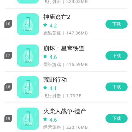
飞行射击
223.03MB
神庙逃亡2
下载
16
4.2
跑酷竞速
147.86MB
崩坏：星穹铁道
下载
17
4.6
网络游戏
416.59MB
荒野行动
下载
18
4.1
飞行射击
1.79GB
火柴人战争-遗产
下载
19
4.6
经营策略
220.16MB