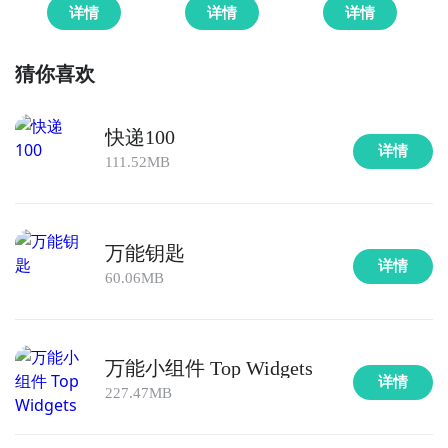
和装备奖励。
详情
详情
详情
立即下载
想要在暗区突围里快速赚钱，你可以尝试以下几个方
猜你喜欢
方法三： 查看九游开测表
法：完成任务和活动：积极参与游戏中的主线任务、日
常任务和活动任务。这些任务通常会奖励大量的金币和
步骤1：
在九游开测表中玩家们可以看到当天所有进行开
其他资源，是赚钱的主要途径。交易市场和倒卖物品：
快递100
测的手机游戏，以及最近十天即将进行测试的游戏，有
详情
密切关注游戏内的交易市场，了解物品价格波动。低价
111.52MB
具体的测试时间以及测试阶段介绍，玩家们可以在这里
购入热门或稀有物品，高价时卖出，赚取差价。
查找赚到100万的相关公测时间信息!
步骤2：
访问地址>>>
手游开测表地址
7月13日,暗区突围全平台注册账号是多少
万能钥匙
详情
好了，赚到100万公测时间的关注方法就讲到这里，各
60.06MB
位玩家是否都已经掌握好以上三种技巧了呢，随时随地
〖One〗你好请问是问7月13日，暗区突围全平台注册
关注赚到100万什么时候开测，什么时候开放下载，什
账号量是多少吗？7月13日，暗区突围全平台注册账号
么时候公测等信息，还有一个办法就是留意九游赚到
量是三百五十万左右。因为是7月13号暗区突围上线后
万能小组件 Top Widgets
100万专区的每日更新，欢迎大家积极参与讨论和提问
注册账号量是三百五十万左右。再加上之前一百多万的
详情
227.47MB
题，我们会第一时间为您解答。
预约总共是四百多万的注册量。