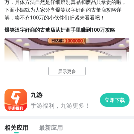
万，具体方法自然是仔细辨别真品和赝品只拿贵的啦，
下面小编就为大家分享爆笑汉字奸商的古董店攻略详
解，凑不齐100万的小伙伴们赶紧来看看吧！
爆笑汉字奸商的古董店从奸商手里赚到100万攻略
好了，小编为大家大家提供了这两种教程是下载赚到
100万最为直接方法哦，不知道大家有没有清楚的知道
呢？想要了解更多精彩内容，不妨多多关注
九游赚到
100万
展示更多
九游
赚到100万什么时候公测？公测
时间提前预知，有三大
立即下载
方法，下边就让九游独家来为您揭秘吧！
手游福利，九游更多！
方法一： 关注九游赚到100万大事件
相关应用
最新应用
步骤1：
百度搜索
“
九游赚到100万
”
专区
；