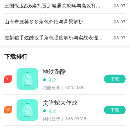
王国保卫战6洛扎贡之城通关攻略与高效打法
08-07
技巧
山海奇旅芙多多角色介绍与背景解析
08-07
魔刻猎手炫酷扳手角色强度解析与实战表现评
08-07
测
下载排行
地铁跑酷
下载
0
1
4.2
跑酷竞速
600.2MB
贪吃蛇大作战
下载
0
2
4.4
休闲益智
843.05MB