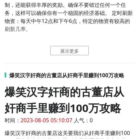
制，还能获得丰厚的奖励。确保不要错过任何一个任
务，这样可以确保你有一个稳固的经济基础。 定时刷新
物资：每天中午12点和下午6点，特定的物资有较高的
刷新几率。
2
九游客户端
展示更多
最直接的方法就是到九游APP进行下载，九游APP提供
海量的精品游戏下载
，
爆笑汉字奸商的古董店从奸商手里赚到100万攻略
在九游客户端搜索栏中输入赚到100万进行搜索，点击
爆笑汉字奸商的古董店从
进入到游戏专区中，如图所示：如图所示，这样你就不
用四处寻求游戏下载包，简简单单的两步你就可以安装
奸商手里赚到100万攻略
了，同时​还有大量的安卓手机游戏攻略。
时间：
2023-08-05 05:10:07
人气：0
九游APP下载
【高速下载】
爆笑汉字奸商的古董店这关要我们从奸商手里赚到100