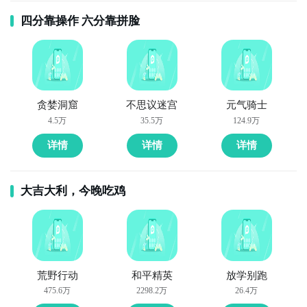
万，凑齐后游戏自动通关
弹
：推荐卖PS弹，因为单颗成本较低，而售价相对较
通过上面的游戏介绍和图片，可能大家对赚到100万有
四分靠操作 六分靠拼脸
高，可以赚取较大的利润。如果挂满八组，净利润可达
大致的了解了，不过这么游戏要怎么样才能抢先体验到
数万，且系统自动收购，无需长时间等待。若拥有特
呢？不用担心，目前九游客户端已经开通了测试提醒
权，一次可挂售更多组，赚取更多利润。
了，通过在九游APP中搜索“赚到100万”，点击右边的
方法二： 下载九游APP，订阅赚到100万的开测提醒
【订阅】或者是【开测提醒】，订阅游戏就不会错过最
在《暗区突围》中，想要快速赚钱，可以通过完成任
先的下载机会了咯！
步骤1：
点击下载九游APP；
贪婪洞窟
不思议迷宫
元气骑士
务、击败敌人搜刮战利品、出售不需要的物资以及参与
4.5万
35.5万
124.9万
活动等方式。完成任务是获取金钱的主要途径之一。游
步骤2：
进入APP搜索“赚到100万”，订阅后可及时接受
九游APP
戏中会有各种任务，包括主线任务、支线任务和日常任
活动,礼包,开测和开放下载的提醒；
详情
详情
详情
玩新游 上九游
务等，完成任务可以获得丰厚的奖励，其中就包括金
钱。因此，玩家可以优先完成这些任务，以快速积累财
九游APP
大吉大利，今晚吃鸡
富。
玩新游 上九游
在暗区突围游戏中，赚钱的主要方法有以下几种：金币
获取途径 任务达成：完成日常任务和剧情任务，获取丰
全球好游抢先下
福利礼包免费领
官方直播陪你玩
富的金币和道具奖励。探索黑暗区域：在隐秘的黑暗区
荒野行动
和平精英
放学别跑
立即下载
域中寻找宝藏和稀有资源，出售这些资源赚取金币。玩
475.6万
2298.2万
26.4万
家对决：参与竞技场或多人战斗模式，获胜后获得金币
全球好游抢先下
福利礼包免费领
官方直播陪你玩