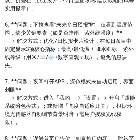
实用提示）。

6. **问题：下拉查看“未来多日预报”时，仅看到温度范
围，缺少关键要素（如是否降雨、紫外线强度）**  

　→ 解决方式：优化7日预报卡片设计，在每日条目中
固定显示3项核心指标：最高/最低温 + 降水图标 + 紫外
线等级（用☀️/☁️/🌧️+数字直观呈现），避免信息缺
失。

7. **问题：夜间打开APP，深色模式未自动启用，界面
刺眼**  

　→ 解决方式：进入「我的」→「设置」→ 开启「跟随
系统暗色模式」；或新增「亮度自适应开关」，根据环
境光传感器自动调节背景明暗（需用户授权光线权
限）。

8. **问题：误触首页广告位（如有推广内容），跳转至