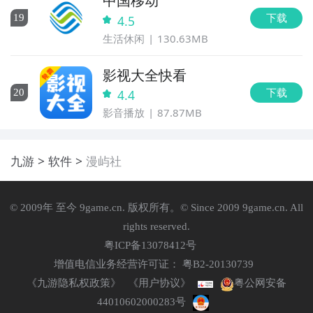
中国移动
下载
19
4.5
生活休闲
130.63MB
影视大全快看
下载
20
4.4
影音播放
87.87MB
九游
软件
漫屿社
© 2009年 至今 9game.cn. 版权所有。© Since 2009 9game.cn. All
rights reserved.
粤ICP备13078412号
增值电信业务经营许可证： 粤B2-20130739
《九游隐私权政策》
《用户协议》
粤公网安备
44010602000283号