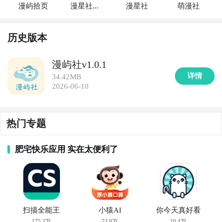
漫屿拾页
漫星社漫
漫星社
萌漫社
画
历史版本
漫屿社v1.0.1
详情
34.42MB
2026-06-10
热门专题
肥宅快乐应用 实在太便利了
扫描全能王
小猿AI
你今天真好看
175.3万
74.9万
10.4万