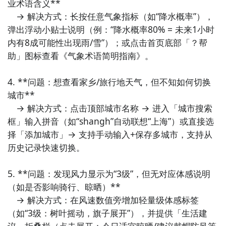
业术语含义**  

　→ 解决方式：长按任意气象指标（如“降水概率”），
弹出浮动小贴士说明（例：“降水概率80% = 未来1小时
内有8成可能性出现雨/雪”）；或点击首页底部「？帮
助」图标查看《气象术语简明指南》。

4. **问题：想查看家乡/旅行地天气，但不知如何切换
城市**  

　→ 解决方式：点击顶部城市名称 → 进入「城市搜索
框」输入拼音（如“shangh”自动联想“上海”）或直接选
择「添加城市」→ 支持手动输入+保存多城市，支持从
历史记录快速切换。

5. **问题：发现风力显示为“3级”，但无对应体感说明
（如是否影响骑行、晾晒）**  

　→ 解决方式：在风速数值旁增加轻量级体感标签
（如“3级：树叶摇动，旗子展开”），并提供「生活建
议」折叠栏（点击展开：今日适宜晾晒/建议戴帽防风等