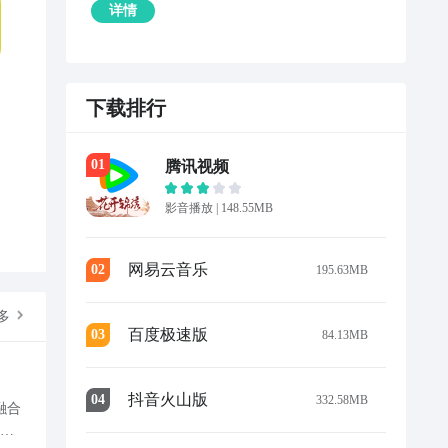
详情
下载排行
0
1
腾讯视频
影音播放
|
148.55MB
网易云音乐
0
2
195.63MB
多
百度极速版
0
3
84.13MB
抖音火山版
0
4
332.58MB
融合
出角