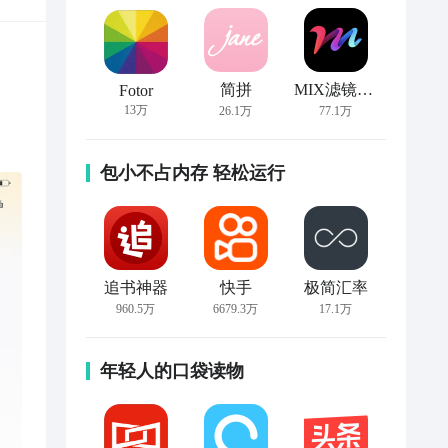
简拼
MIX滤镜大师
Fotor
13万
26.1万
77.1万
包小不占内存 轻松运行
追书神器
快手
极简汇率
960.5万
6679.3万
17.1万
年轻人的口袋读物