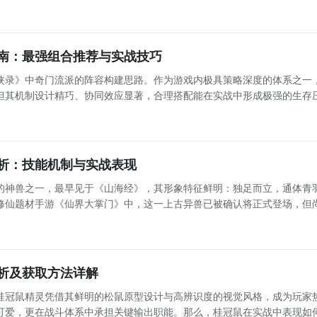
的战术支点。本文将围绕其定位、机制、实战表现及阵容适配性展开解析
助玩家
南：最强组合推荐与实战技巧
侠录》中奇门流派的阵容构建思路。作为游戏内极具策略深度的体系之一
但其机制设计精巧、协同效应显著，合理搭配能在实战中形成极强的生存
自身资源灵活调整，无需依赖固定模板。奇门阵法激活规则与当前可用角
戏中，
析：技能机制与实战表现
的神兽之一，最早见于《山海经》，其形象特征鲜明：独足而立，通体青
修仙题材手游《仙界大掌门》中，这一上古异兽已被确认将正式登场，但
作为关键剧情角色现身“天谴秘境”，具体定位暂未明确——既可能作为高
挑战
析及获取方法详解
桂冠鼠精灵凭借其鲜明的松鼠原型设计与高辨识度的视觉风格，成为玩家
可爱，更在战斗体系中承担关键输出职能。那么，桂冠鼠在实战中表现如