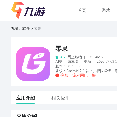
首页
游戏
九游
软件
零果
零果
网上购物
|
198.54MB
3.5
|
APP
：
豌豆荚
更新：
2026-07-09 1
|
版本：
8.3.11.2
要求：
Android
7.0
以上
、
权限详情
、
应用
介绍
相关应用
应用
介绍