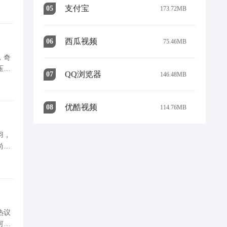
，帮
支付宝
0
5
173.72MB
西瓜视频
0
6
75.46MB
，奇
压制
QQ浏览器
0
7
146.48MB
色游
优酷视频
0
8
114.76MB
羽，
尚未
难度
热议
何？