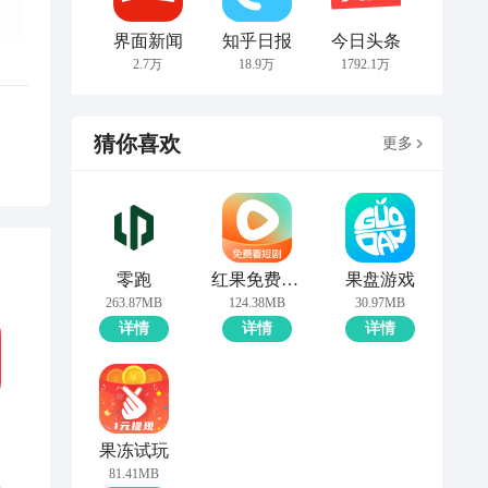
界面新闻
知乎日报
今日头条
2.7万
18.9万
1792.1万
猜你喜欢
更多
零跑
红果免费短剧
果盘游戏
263.87MB
124.38MB
30.97MB
详情
详情
详情
果冻试玩
81.41MB