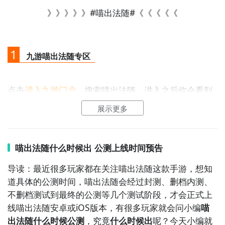
》》》》》#喵出法随#《《《《《
1
九游喵出法随专区
点击
进入九游门户
，搜索喵出法随，进入之后你会看到
一个下载按钮，分别是
【高速下载】
和
【下载】
，高速
展示更多
下载可以更加节省下载时间和流量，能够很好的解决下
载耗时长的问题。
如图所示：
喵出法随什么时候出 公测上线时间预告
导读：最近很多玩家都在关注喵出法随这款手游，想知
道具体的公测时间，喵出法随会经过封测、删档内测、
不删档测试到最终的公测等几个测试阶段，才会正式上
线喵出法随安卓或iOS版本，有很多玩家就会问小编
喵
出法随什么时候公测
，究竟
什么时候出
呢？今天小编就