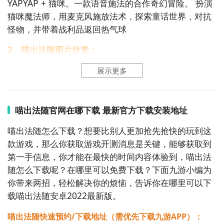
YAPYAP + 猫咪。一款语音施法的合作奇幻冒险。 扮演
猫咪魔法师，用麦克风施放法术，探索童话世界，对抗
怪物，并带着战利品返回热气球
2、喵出法随图片欣赏：
展示更多
喵出法随官网在哪下载 最新官方下载安装地址
喵出法随怎么下载？想要比别人更加抢先抢快的玩到这
款游戏，那么你获取游戏开测消息是关键，能够获取到
第一手信息，你才能在最快的时间内容体验到，喵出法
随怎么下载呢？在哪里可以免费下载？下面九游小编为
《喵出法随》现已在Steam平台正式发售，支持简体中
你带来两招，轻松解决你的烦恼，告诉你在哪里可以下
文。首发62折特惠，只需20.46元！现在就呼朋引伴，
载喵出法随安卓2022最新版。
登上热气球，在魔法学院的浮岛世界中喊出属于你的咒
语吧。
喵出法随快速预约/下载地址（需优先下载九游APP）：