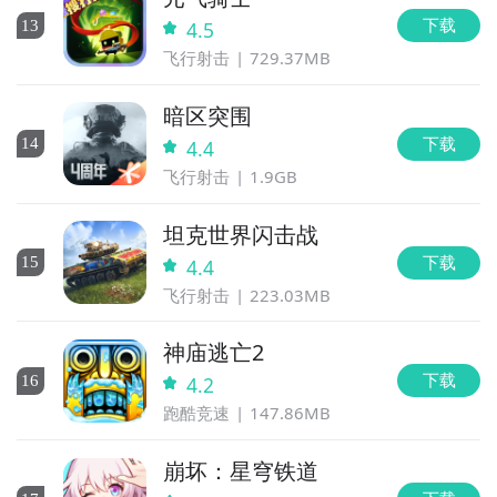
下载
13
4.5
飞行射击
729.37MB
暗区突围
下载
14
4.4
飞行射击
1.9GB
坦克世界闪击战
下载
15
4.4
飞行射击
223.03MB
神庙逃亡2
下载
16
4.2
跑酷竞速
147.86MB
崩坏：星穹铁道