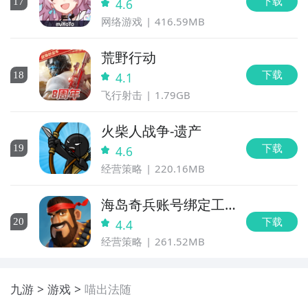
下载
17
4.6
网络游戏
416.59MB
荒野行动
下载
18
4.1
飞行射击
1.79GB
火柴人战争-遗产
下载
19
4.6
经营策略
220.16MB
海岛奇兵账号绑定工
具
下载
20
4.4
经营策略
261.52MB
九游
游戏
喵出法随