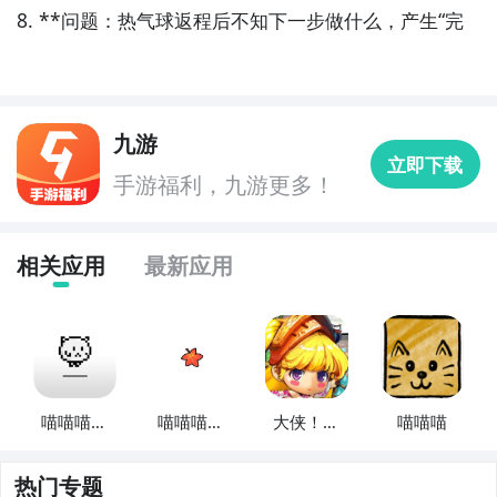
8. **问题：热气球返程后不知下一步做什么，产生“完
九游
立即下载
手游福利，九游更多！
相关应用
最新应用
方法二： 下载九游APP，订阅喵出法随的开测提醒
步骤1：
点击下载九游APP；
喵喵喵喵
喵喵喵之
大侠！喵
喵喵喵
步骤2：
进入APP搜索“喵出法随”，订阅后可及时接受活
喵喵
家
喵喵
动,礼包,开测和开放下载的提醒；
热门专题