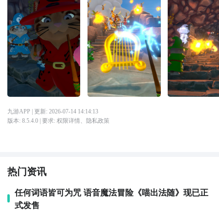
九游APP
| 更新:
2026-07-14 14:14:13
版本:
8.5.4.0
| 要求:
权限详情
、
隐私政策
热门资讯
任何词语皆可为咒 语音魔法冒险《喵出法随》现已正
式发售