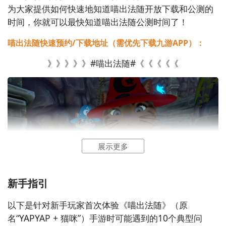
为大家提供如何快速地知道喵出法随开放下载和公测的
时间，你就可以最快知道喵出法随公测时间了！
喵出法随快速预约/下载地址（需优先下载九游APP）：
》》》》》#喵出法随#《《《《《
2
九游客户端
展示更多
最直接的方法就是到九游APP进行下载，九游APP提供
新手指引
海量的精品游戏下载
，
以下是针对新手玩家首次体验《喵出法随》（原
在九游客户端搜索栏中输入喵出法随进行搜索，点击进
名“YAPYAP + 猫咪”）手游时可能遇到的10个典型问