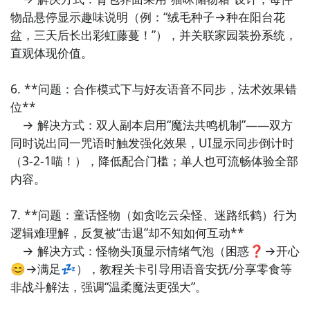
物品悬停显示趣味说明（例：“绒毛种子→种在阳台花
盆，三天后长出彩虹藤蔓！”），并关联家园装扮系统，
喵出法随什么时候公测？公测
时间提前预知，有三大方
直观体现价值。

法，下边就让九游独家来为您揭秘吧！
6. **问题：合作模式下与好友语音不同步，法术效果错
方法一： 关注九游喵出法随大事件
位**  

步骤1：
百度搜索
“
九游喵出法随
”
专区
；
　→ 解决方式：双人副本启用“魔法共鸣机制”——双方
同时说出同一咒语时触发强化效果，UI显示同步倒计时
步骤2：
关注大事件列表，每次喵出法随测试的时间都会
（3-2-1喵！），降低配合门槛；单人也可流畅体验全部
最新发布，这是九游独家的哦；
内容。

7. **问题：童话怪物（如贪吃云朵怪、迷路纸鹤）行为
逻辑难理解，反复被“击退”却不知如何互动**  

　→ 解决方式：怪物头顶显示情绪气泡（困惑❓→开心
😊→满足💤），教程关卡引导用语音安抚/分享零食等
非战斗解法，强调“温柔魔法更强大”。
