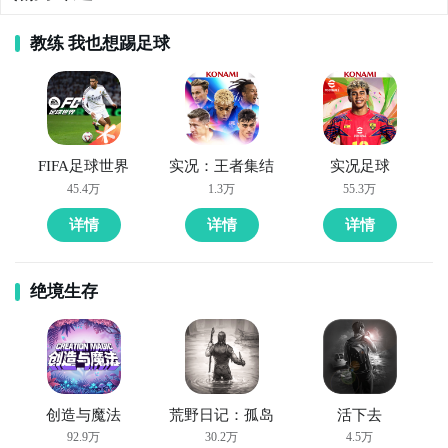
九游APP
教练 我也想踢足球
玩新游 上九游
FIFA足球世界
实况：王者集结
实况足球
全球好游抢先下
福利礼包免费领
官方直播陪你玩
45.4万
1.3万
55.3万
详情
详情
详情
立即下载
方法三： 查看九游开测表
绝境生存
步骤1：
在九游开测表中玩家们可以看到当天所有进行开
测的手机游戏，以及最近十天即将进行测试的游戏，有
具体的测试时间以及测试阶段介绍，玩家们可以在这里
查找喵出法随的相关公测时间信息!
创造与魔法
荒野日记：孤岛
活下去
步骤2：
访问地址>>>
手游开测表地址
92.9万
30.2万
4.5万