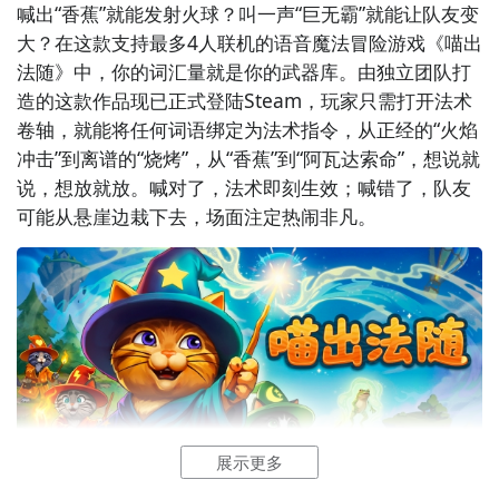
喊出“香蕉”就能发射火球？叫一声“巨无霸”就能让队友变
大？在这款支持最多4人
联机
的语音魔法冒险游戏《喵出
法随》中，你的
词汇量
就是你的武器库。由独立团队打
造的这款作品现已正式登陆Steam，玩家只需打开法术
卷轴，就能将任何词语绑定为法术指令，从正经的“火焰
冲击”到离谱的“烧烤”，从“香蕉”到“阿瓦达索命”，想说就
说，想放就放。喊对了，法术即刻生效；喊错了，队友
可能从悬崖边栽下去，场面注定热闹非凡。
展示更多