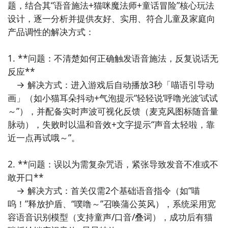
入到游戏专区中，如图所示：如图所示，这样你就不用
题，结合其“语音施法+猫咪魔法师+童话冒险”核心玩法
四处寻求游戏下载包，简简单单的两步你就可以安装
设计，逐一分析并提供友好、实用、符合儿童及家庭向
通过上面的游戏介绍和图片，可能大家对喵出法随有大
了，同时​还有大量的安卓手机游戏攻略。
产品调性的解决方式：

致的了解了，不过这么游戏要怎么样才能抢先体验到
九游APP下载
【高速下载】
呢？不用担心，目前九游客户端已经开通了测试提醒
1. **问题：不清楚如何正确触发语音施法，反复说话无
了，通过在九游APP中搜索“喵出法随”，点击右边的
反应**  

【订阅】或者是【开测提醒】，订阅游戏就不会错过最
　→ 解决方式：进入游戏后自动播放3秒「喵语引导动
先的下载机会了咯！
画」（如小猫耳朵抖动+气泡提示“轻轻说‘呼噜光波’试试
～”），并配备实时声波可视化反馈（麦克风图标随音量
九游APP
脉动），失败时以温和音效+文字提示“声音太轻啦，靠
玩新游 上九游
近一点再试哦～”。

好了，小编为大家大家提供了这两种教程是下载喵出法
随最为直接方法哦，不知道大家有没有清楚的知道呢？
2. **问题：误以为需复杂咒语，紧张导致发音不准或不
想要了解更多精彩内容，不妨多多关注
九游喵出法随
敢开口**  

　→ 解决方式：首关仅需2个基础语音指令（如“喵
全球好游抢先下
福利礼包免费领
官方直播陪你玩
呜！”释放护盾、“噗噜～”召唤蒲公英风），系统采用宽
容语音识别模型（支持童声/口音/叠词），成功后有猫
立即下载