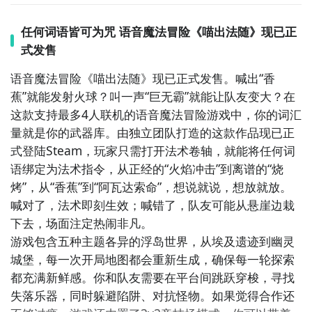
游戏包含五种主题各异的浮岛世界，从埃及遗迹到幽灵
任何词语皆可为咒 语音魔法冒险《喵出法随》现已正
城堡，每一次开局地图都会重新生成，确保每一轮探索
式发售
都充满新鲜感。你和队友需要在平台间跳跃穿梭，寻找
语音魔法
冒险
《喵出法随》现已正式发售。喊出“香
失落乐器，同时躲避陷阱、对抗怪物。如果觉得合作还
蕉”就能发射火球？叫一声“巨无霸”就能让队友变大？在
不够过瘾，游戏还内置了3v3竞技场模式，你可以带着
这款支持最多4人
联机
的语音魔法冒险游戏中，你的
词汇
自己设定的自定义咒语与其他猫小队一较高下，用声音
量
就是你的武器库。由独立团队打造的这款作品现已正
决出胜负。
式登陆Steam，玩家只需打开法术卷轴，就能将任何词
核心特色
语绑定为法术指令，从正经的“火焰冲击”到离谱的“烧
烤”，从“香蕉”到“阿瓦达索命”，想说就说，想放就放。
自定义语音魔法：
将任意词语绑定为法术指令，你的词
喊对了，法术即刻生效；喊错了，队友可能从悬崖边栽
汇量就是你的武器库，让“巨无霸”把朋友变大，让“烧
下去，场面注定热闹非凡。
烤”点燃敌人。
五种浮岛世界：
从埃及古墓到幽灵城堡，
游戏包含五种主题各异的浮岛世界，从埃及遗迹到幽灵
程序化生成的地图布局让每一局都与众不同。
海量外观
城堡，每一次开局地图都会重新生成，确保每一轮探索
定制：
魔法符号帽饰、猎豹斑点、狮子金毛，多种毛色
都充满新鲜感。你和队友需要在平台间跳跃穿梭，寻找
与服装搭配，打造独一无二的巫师猫形象。
3v3竞技场
失落乐器，同时躲避陷阱、对抗怪物。如果觉得合作还
乱斗：
带上你的自定义咒语，与其他猫小队展开激烈对