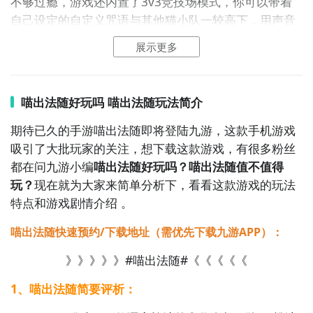
不够过瘾，游戏还内置了3v3竞技场模式，你可以带着
战，用声音证明谁才是最强巫师猫。
自己设定的自定义咒语与其他猫小队一较高下，用声音
决出胜负。
展示更多
核心特色
自定义语音魔法：
将任意词语绑定为法术指令，你的词
汇量就是你的武器库，让“巨无霸”把朋友变大，让“烧
喵出法随好玩吗 喵出法随玩法简介
烤”点燃敌人。
五种浮岛世界：
从埃及古墓到幽灵城堡，程序化生成的
期待已久的手游喵出法随即将登陆九游，这款手机游戏
地图布局让每一局都与众不同。
吸引了大批玩家的关注，想下载这款游戏，有很多粉丝
海量外观定制：
魔法符号帽饰、猎豹斑点、狮子金毛，
都在问九游小编
喵出法随好玩吗？喵出法随值不值得
多种毛色与服装搭配，打造独一无二的巫师猫形象。
玩？
现在就为大家来简单分析下，看看这款游戏的玩法
3v3竞技场乱斗：
带上你的自定义咒语，与其他猫小队
特点和游戏剧情介绍 。
展开激烈对战，用声音证明谁才是最强巫师猫。
喵出法随快速预约/下载地址（需优先下载九游APP）：
《喵出法随》现已在Steam平台正式发售，支持简体中
文。首发62折特惠，只需20.46元！现在就呼朋引伴，
》》》》》#喵出法随#《《《《《
登上热气球，在魔法学院的浮岛世界中喊出属于你的咒
1、喵出法随简要评析：
语吧。