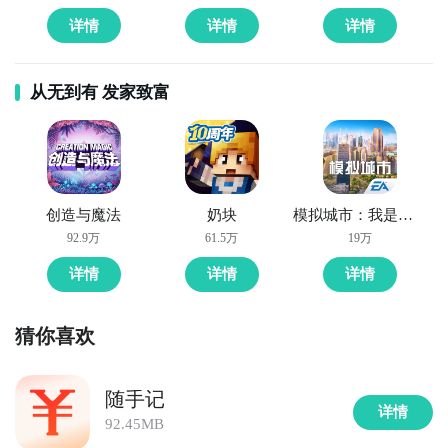
详情
详情
详情
好了，喵出法随公测时间的关注方法就讲到这里，各位
玩家是否都已经掌握好以上三种技巧了呢，随时随地关
注喵出法随什么时候开测，什么时候开放下载，什么时
从无到有 发家致富
候公测等信息，还有一个办法就是留意九游喵出法随专
区的每日更新，欢迎大家积极参与讨论和提问题，我们
会第一时间为您解答。
创造与魔法
奶块
模拟城市：我是市长
92.9万
61.5万
19万
详情
详情
详情
猜你喜欢
随手记
详情
92.45MB