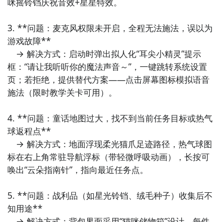
咪摇铃铛庆祝音效+星星特效。

3. **问题：麦克风权限未开启，全程无法施法，误以为
游戏故障**  

　→ 解决方式：启动时弹出拟人化“耳尖小精灵”提示
框：“请让我听听你的魔法声音～”，一键跳转系统设置
页；若拒绝，提供替代方案——点击屏幕图标模拟语音
施法（限时教学关卡可用）。

0
4. **问题：童话地图过大，找不到当前任务目标或热气
球返程点**  

　→ 解决方式：地面浮现柔光猫爪足迹路径，热气球图
标在右上角常驻导航浮标（带轻微呼吸动画），长按可
唤出“云朵指南针”，指向最近任务点。

5. **问题：战利品（如星光铃铛、绒毛种子）收集后不
知用途**  

　→ 解决方式：背包界面采用“猫咪储物箱”设计，每件