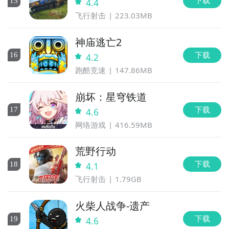
下载
15
4.4
飞行射击
223.03MB
神庙逃亡2
下载
16
4.2
跑酷竞速
147.86MB
崩坏：星穹铁道
下载
17
4.6
网络游戏
416.59MB
荒野行动
下载
18
4.1
飞行射击
1.79GB
火柴人战争-遗产
下载
19
4.6