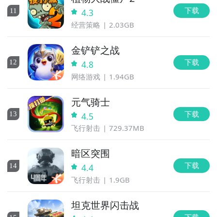
下载
11
4.3
经营策略
2.03GB
金铲铲之战
下载
12
4.8
网络游戏
1.94GB
元气骑士
下载
13
4.5
飞行射击
729.37MB
暗区突围
下载
14
4.4
飞行射击
1.9GB
坦克世界闪击战