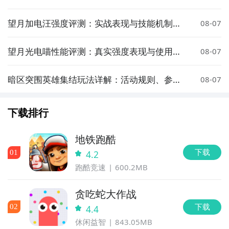
望月加电汪强度评测：实战表现与技能机制深
08-07
度解析
望月光电喵性能评测：真实强度表现与使用体
08-07
验分析
暗区突围英雄集结玩法详解：活动规则、参与
08-07
方式与奖励攻略
下载排行
地铁跑酷
下载
0
1
4.2
跑酷竞速
600.2MB
贪吃蛇大作战
下载
0
2
4.4
休闲益智
843.05MB