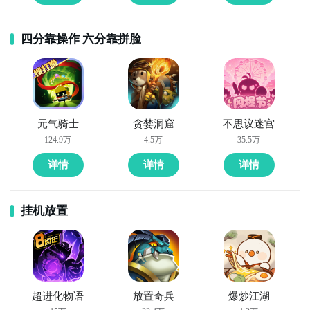
四分靠操作 六分靠拼脸
元气骑士
贪婪洞窟
不思议迷宫
124.9万
4.5万
35.5万
详情
详情
详情
挂机放置
超进化物语
放置奇兵
爆炒江湖