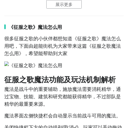
展示更多
立即下载
境，我们除了要讨伐其他国度的人。也要先取出这些力
量强大的神器，才能够壮大我们的队伍。然后面对未知
的国度和土地，也可以欣赏不一样的人文和风景。
《征服之歌》魔法怎么用
很多征服之歌的小伙伴都想知道《征服之歌》魔法怎么
用吧，下面由超能
街机
为大家带来这篇《征服之歌魔法
在玩征战之歌时过于卡顿的话，那就无法准确的做出下
怎么用》，希望能帮助到大家
一步抉择，让你错失击败对方的良机。用上biubiu之
后，就能拒绝卡住，每步棋都能依靠个人想法去搞定。
新用户
的话可领取
24小时
的免费加速，另外新老用户输
入【
biubiu不卡顿
】，就能额外获得
三天
免费加速。另
征服之歌魔法功能及玩法机制解析
外征战之歌暂且未上线国服，要是想传送至新的魔法世
魔法是战斗中的重要辅助，施放魔法需要消耗精华，通
界开启征战的话，就一定要用上加速器。才有资格加入
过宝物、技能、建筑和研究都能获得精华，不过部队是
瓜分新世界板块的资格，避免卡住。
精华的最重要来源。
魔法界面左侧快捷栏会自动显示当前战斗可用的魔法。
如果一边正式较量时延迟太高，就会影响每一步棋子的
关闭快捷栏下方的自动排列(取消√)，玩家可以手动拖动