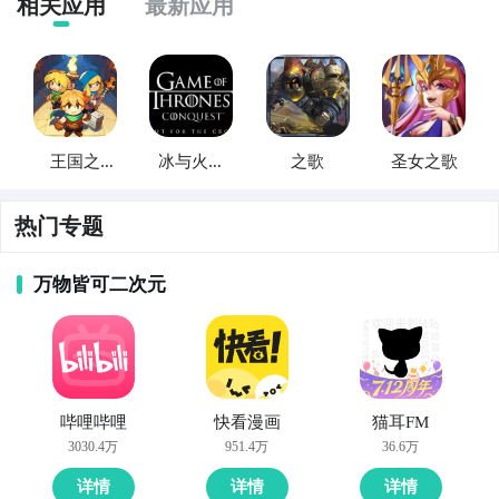
临近单位加防御)，龙人是高端输出伤害伤害高防御高还
相关应用
最新应用
有一个架枪的技能可以防守反击，骑兵拿来冲对面的远
程单位。
以上就是为大家带来的征服之歌沼泽阵营配兵推荐了，
感兴趣的小伙伴可以去体验一下。更多消息和内容关注
王国之
冰与火之
之歌
圣女之歌
九游
，之后会持续给大家带来更多全新的内容。
歌：英雄
歌：征服
与征服
热门专题
万物皆可二次元
哔哩哔哩
快看漫画
猫耳FM
3030.4万
951.4万
36.6万
详情
详情
详情