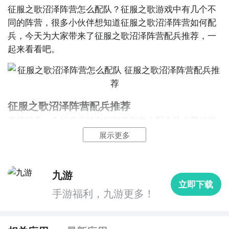
征服之歌沼泽阵营怎么配队？征服之歌游戏中有几个不
这个英雄本身技能+1射程，再加上技能点+2，射程
同的阵营，很多小伙伴想知道征服之歌沼泽阵营如何配
很远。
兵，今天为大家带来了征服之歌沼泽阵营配兵推荐，一
以上就是为大家带来的征服之歌新手强力阵营推荐
起来看看吧。
了，感兴趣的小伙伴可以去体验一下。更多消息和内容
关注
九游
，之后会持续给大家带来更多全新的内容。
征服之歌沼泽阵营配兵推荐
查看征服之歌专区更多内容
查看更多征服之歌
热门
攻略
直接就是一个社保兵种主打智者和龙人配合这个英雄的
查看更多征服之歌热门下载
增加射程对面连近身都做不到就没了。
展示更多
九游
立即下载
后面的配兵就像这样，两队满编智者作为主力输出(智者
手游福利，九游更多！
是2级兵产量高只要小型建筑)，一队蛙人守卫守在远程
身边防止骑兵冲脸(这个兵种移动力很差但是很肉可以给