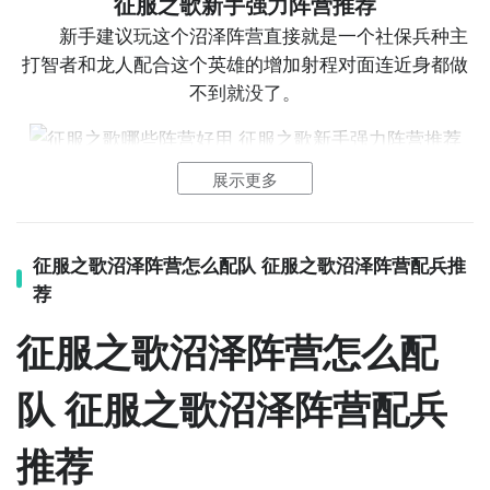
征服之歌新手强力阵营推荐
的精华。例如需要大量秩序精华，甚至可以将盾卫拆分
新手建议玩这个沼泽阵营直接就是一个社保兵种主
成两支部队，这样每支盾卫在他的回合都会提供秩序精
打智者和龙人配合这个英雄的增加射程对面连近身都做
华。
不到就没了。
展示更多
后面的配兵就像这样，两队满编智者作为主力输出
(智者是2级兵产量高只要小型建筑)，一队蛙人守卫守在
远程身边防止骑兵冲脸(这个兵种移动力很差但是很肉可
征服之歌沼泽阵营怎么配队 征服之歌沼泽阵营配兵推
以给临近单位加防御)，龙人是高端输出伤害伤害高防御
荐
高还有一个架枪的技能可以防守反击，骑兵拿来冲对面
的远程单位。
征服之歌沼泽阵营怎么配
队 征服之歌沼泽阵营配兵
推荐