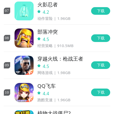
火影忍者
下载
0
7
4.2
动作冒险
1.96GB
部落冲突
下载
0
8
4.5
经营策略
910.5MB
穿越火线：枪战王者
下载
0
9
4.5
网络游戏
1.98GB
QQ飞车
下载
10
4.4
跑酷竞速
1.96GB
植物大战僵尸2