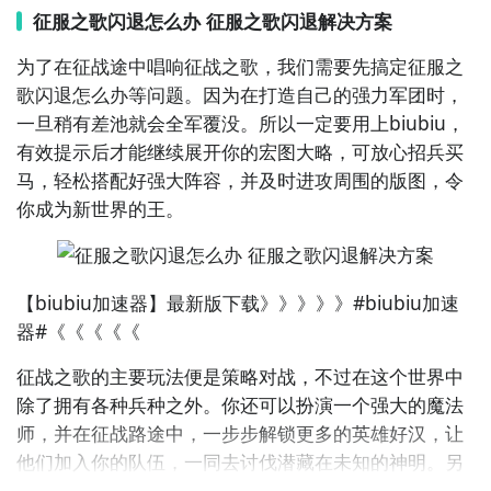
征服之歌闪退怎么办 征服之歌闪退解决方案
为了在征战途中唱响征战之歌，我们需要先搞定征服之
歌闪退怎么办等问题。因为在打造自己的强力军团时，
一旦稍有差池就会全军覆没。所以一定要用上biubiu，
有效提示后才能继续展开你的宏图大略，可放心招兵买
通过上面的游戏介绍和图片，可能大家对征服之歌有大
马，轻松搭配好强大阵容，并及时进攻周围的版图，令
致的了解了，不过这么游戏要怎么样才能抢先体验到
你成为新世界的王。
呢？不用担心，目前九游客户端已经开通了测试提醒
了，通过在九游APP中搜索“征服之歌”，点击右边的
【订阅】或者是【开测提醒】，订阅游戏就不会错过最
先的下载机会了咯！
【biubiu加速器】最新版下载》》》》》#biubiu加速
器#《《《《《
九游APP
征战之歌的主要玩法便是
策略
对战，不过在这个世界中
玩新游 上九游
除了拥有各种兵种之外。你还可以扮演一个强大的魔法
全球好游抢先下
师，并在征战路途中，一步步解锁更多的英雄好汉，让
福利礼包免费领
他们加入你的队伍，一同去讨伐潜藏在未知的神明。另
官方直播陪你玩
外这里还有一些强大的神器潜藏在一些危机四伏的秘