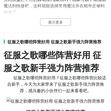
走法，甚至将大好优势都送给别人。用上biubiu的话，
魔法到快捷栏，这样就能选择常用魔法并在精华足够时
就可解决延迟问题，避免每次都出错，能够步步为营解
施放了。
决比自己强的对手。如果战斗途中闪退，不仅会输掉比
赛，有可能也会丢失之前的记录。用上加速器后，才能
展示更多
稳定开始每一场对局，无需频繁存档。若是上新了节日
每支部队都有其对应的精华，当他的回合开始时，会提
活动，我们就要更新后才能玩。采用加速器后，就能加
供该精华给玩家，可提供的精华也会显示在单位卡的右
快下载，及时挑战新的强敌。
征服之歌哪些阵营好用 征服之歌新手强力阵营推荐
上角。
征服之歌哪些阵营好用 征
例如步兵可以提供2秩序精华。
我们已经成为了最强大的魔法师，如果没有搞定征服之
服之歌新手强力阵营推荐
歌闪退怎么办等问题。就很难继续抬头挺胸的面对新的
困难，唯有启动biubiu之后。我们心中才更有底气，这
升级到盾卫每回合可以提供3秩序精华。
征服之歌哪些阵营好用？征服之歌哪些阵营比较适
样踏上新的征程时也就更加有恃无恐，不至于时刻担心
合新手，今天为大家带来了征服之歌新手强力阵营推
自己因为网络问题而错失胜利。
荐，感兴趣的小伙伴们一起来看看吧。
而普通法夜贵族每回合可以提供1混沌1
创造
精华。
注意查看魔法的精华需求，再通过搭配单位来获得相应